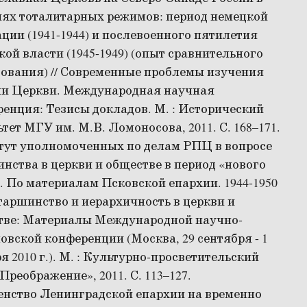
иях тоталитарных режимов: период немецкой
ции (1941-1944) и послевоенного пятилетия
кой власти (1945-1949) (опыт сравнительного
ования) // Современные проблемы изучения
ии Церкви. Международная научная
енция: Тезисы докладов. М. : Исторический
тет МГУ им. М.В. Ломоносова, 2011. С. 168–171.
тут уполномоченных по делам РПЦ в вопросе
нства в церкви и обществе в период «нового
. По материалам Псковской епархии. 1944-1950
 Старшинство и иерархичность в церкви и
тве: Материалы Международной научно-
овской конференции (Москва, 29 сентября - 1
я 2010 г.). М. : Культурно-просветительский
Преображение», 2011. С. 113–127.
енство Ленинградской епархии на временно