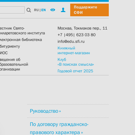
Поддержите
RU
|
EN
СФИ
естник Свято-
Москва, Токмаков пер., 11
иларетовского института
+7 |495| 623 03 80
лектронная библиотека
info@edu.sfi.ru
битуриенту
Книжный
ИОС
интернет-магазин
ведения об
Клуб
бразовательной
«В поисках смысла»
рганизации
Годовой отчет 2025
Руководство
По договору гражданско-
правового характера