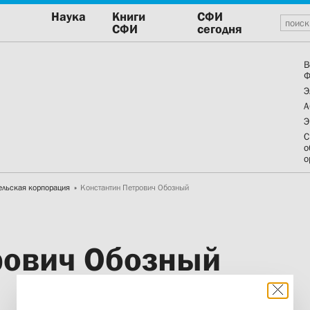
Наука
Книги
СФИ
СФИ
сегодня
В
Ф
Э
А
Э
С
о
о
ельская корпорация
Константин Петрович Обозный
рович Обозный