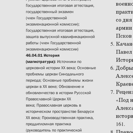
военно
Государственная итоговая аттестация,
практ
государственный экзамен
(член Государственной
со дня
экзаменационной комиссии);
армии 
Государственная итоговая аттестация,
Псков 
защита выпускной квалификационной
работы (член Государственной
Качано
экзаменационной комиссии)
Павел 
46.04.01 История
Истори
(магистратура):
Источники по
Добры
церковной истории XX века; Основные
проблемы церкви Синодального
Алексе
периода; Основные проблемы жизни
Краеве
церкви в ХХ веке; Обновление и
Реценз
обновленчество в истории Руссской
Православной Церкви XX
«Под н
века; Православная церковь в
Алекса
историческом пространстве Беларуси
истори
ХХ века; Производственная практика,
161.
преддипломная практика
(руководитель по практической
Правос