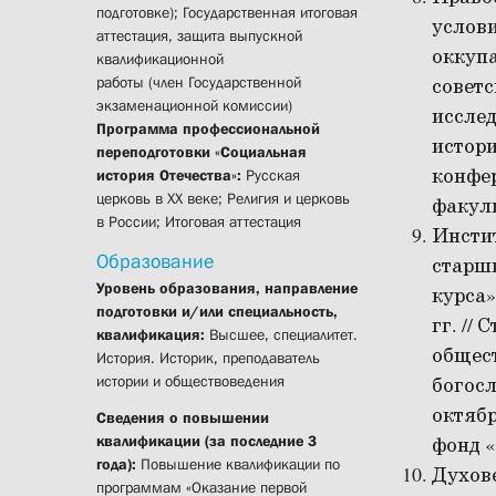
подготовке); Государственная итоговая
услов
аттестация, защита выпускной
оккупа
квалификационной
работы (член Государственной
советс
экзаменационной комиссии)
исслед
Программа профессиональной
истор
переподготовки «Социальная
конфер
история Отечества»:
Русская
церковь в ХХ веке; Религия и церковь
факуль
в России; Итоговая аттестация
Инсти
Образование
старши
Уровень образования, направление
курса»
подготовки и/или специальность,
гг. //
квалификация:
Высшее, специалитет.
общес
История. Историк, преподаватель
истории и обществоведения
богосл
октябр
Сведения о повышении
квалификации (за последние 3
фонд «
года):
Повышение квалификации по
Духов
программам «Оказание первой