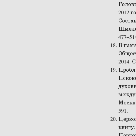
Голови
2012 г
Состав
Шмелев
477–51
В памя
Общест
2014. С
Пробл
Псковс
духов
между
Москва
591.
Церков
книгу:
Церко