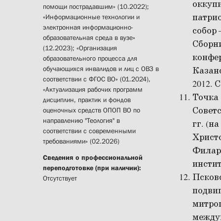
оккупи
помощи пострадавшим» (10.2022);
патрио
«Информационные технологии и
электронная информационно-
собор 
образовательная среда в вузе»
Сборн
(12.2023); «Организация
конфер
образовательного процесса для
обучающихся инвалидов и лиц с ОВЗ в
Казанс
соответствии с ФГОС ВО» (01.2024),
2012. С
«Актуализация рабочих программ
Точка
дисциплин, практик и фондов
Советс
оценочных средств ОПОП ВО по
направлению "Теология" в
гг. (н
соответствии с современными
Христо
требованиями» (02.2026)
Филар
Сведения о профессиональной
институ
переподготовке (при наличии):
Псков
Отсутствует
подвиг
митроп
между