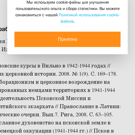
Мы используем cookie-файлы для улучшения
пользовательского опыта и сбора статистики. Вы можете
ознакомиться с нашей
Политикой использования cookie-
файлов
.
работы
Понятно
ия Псковской Православной Миссии 1941-1944
 : Издательство Крутицкого подворья, 2008.
овские курсы в Вильно в 1942-1944 годах //
к церковной истории. 2008. № 1(9). С. 169–178.
борационизм и церковное возрождение на
рованных немцами территориях в 1941-1944
 деятельность Псковской Миссии и
тийского экзархата // Православие в Латвии:
ческие очерки. Вып.7. Рига, 2008. С. 63–105.
лавное духовенство на псковской земле в
емецкой оккупации (1941-1944 гг.) // Псков в