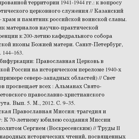
рованной территории 1941-1944 гг.: к вопросу
тического церковного служения // Казанский
– храм и памятник российской воинской славы.
ик материалов научно-практической
енции к 200-летию кафедрального собора
кой иконы Божией матери. Санкт-Петербург,
. 144–163.
 бифуркации: Православная Церковь в
кой России на историческом переломе 1940-х
а примере северо-западных областей) // Свет
в просвещает всех : Альманах Свято-
етовского православно-христианского
та. Вып. 5. М., 2012. С. 9–35.
ская Православная Миссия: трагедия и
: К 70-летнему юбилею создания Миссии
олитом Сергием (Воскресенским) // Труды II
народных исторических чтений, посвященных