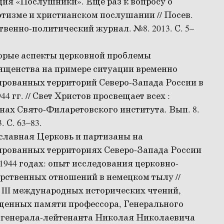
ия «Послушники». Еще раз к вопросу о
тизме и христианском послушании // Посев.
венно-политический журнал. №8. 2013. С. 5–
орые аспекты церковной проблемы
ященства на примере ситуации временно
рованных территорий Северо-Запада России в
944 гг. // Свет Христов просвещает всех :
ах Свято-Филаретовского института. Вып. 8.
. С. 63–83.
славная Церковь и партизаны на
ированных территориях Северо-Запада России
-1944 годах: опыт исследования церковно-
рственных отношений в немецком тылу //
III международных исторических чтений,
щенных памяти профессора, Генерального
 генерала-лейтенанта Николая Николаевича