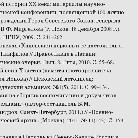
й истории XX века: материалы научно-
ической конференции, посвященной 100-летию
 рождения Героя Советского Союза, генерала
В.Ф. Маргелова (г. Псков, 18 декабря 2008 г.).
: ПГПУ, 2009. С. 241–262.
вская (Каценская) церковь и ее настоятель о.
Панфилов // Православие в Латвии:
ческие очерки. Вып. 8. Рига, 2010. С. 55–68.
й воин Христов (памяти протопресвитера
я Ионова) // Псковский летописец:
дческий альманах. №1(5). 2011. С. 99–134.
ия на сборник воспоминаний и документов
емцами» (автор-составитель К.М.
ндров. Санкт-Петербург, 2011.) // «Военно-
ческий архив» (Москва). 2011. № 11(143). С. 159–
лавная Церковь на Северо-Западе России в