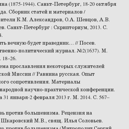
на (1875-1944). Cанкт-Петербург, 18-20 октября
ода. Сборник статей и материалов /
ители К.М. Александров, О.А. Шевцов, А.В.
. Санкт-Петербург : Скрипториум, 2013. С.
4.
ть вечную будет праведник… // Посев.
венно-политический журнал. №2(1637). М.
. 18–26.
ема прославления некоторых служителей
кой Миссии // Равнина русская. Опыт
ного сопротивления. Материалы
народной научно-практической конференции.
 31 января-2 февраля 2013 г. М. 2014. С. 567–
ь против большевизма. Рецензия на
 Шкаровский М.В., свящ. Илья Соловьев.
вь против большевизма (Митрополит Сергий