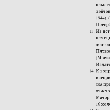
памяти
лейтен
1944). 
Петерб
Из ис
немецк
деятел
Пятые 
(Москв
Издате
К вопр
истори
(на пр
отчето
Матер
16 нояб