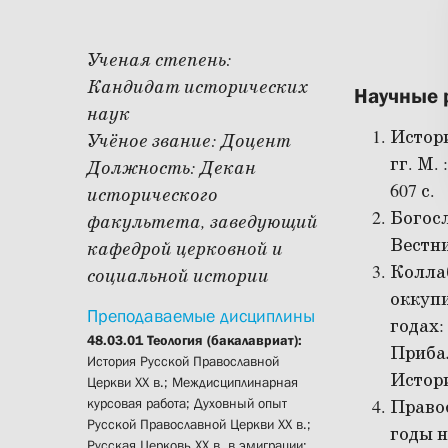
Ученая степень:
Кандидат исторических
Научные 
наук
Истор
Учёное звание:
Доцент
гг. М.
Должность:
Декан
607 с.
исторического
Богосл
факультета, заведующий
Вестни
кафедрой церковной и
Колла
социальной истории
оккупи
Преподаваемые дисциплины
годах:
48.03.01 Теология (бакалавриат):
Прибал
История Русской Православной
Истори
Церкви XX в.; Междисциплинарная
курсовая работа; Духовный опыт
Правос
Русской Православной Церкви XX в.;
годы н
Русская Церковь XX в. в эмиграции;