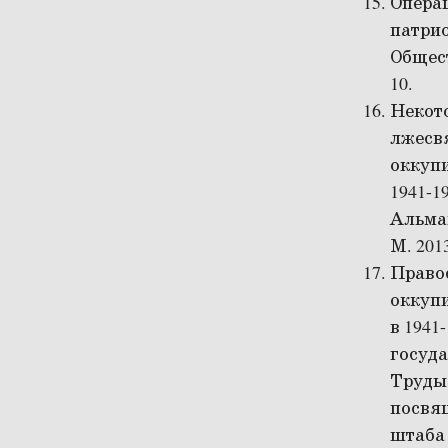
Операц
патрио
Общест
10.
Некот
лжесв
оккупи
1941-1
Альман
М. 2013
Право
оккуп
в 1941
госуда
Труды 
посвя
штаба