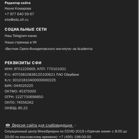
Редактор сайта
Нелля Комарова
+7 977 640 59 67
site@edu.sfi.ru
СОЦИАЛЬНЫЕ СЕТИ
Наш Telegram-канал
Наша страница в VK
«Вестник Свято-Филаретовского института» на Academia
РЕКВИЗИТЫ СФИ
ИНН: 9701225665, КПП: 770101001
Р/с: 40703810838120100621 ПАО Сбербанк
К/с: 30101810400000000225
БИК: 044525225
ОКТМО: 45375000
ОГРН: 1227700696850
ОКПО: 74556262
ОКВЭД: 85.22
Версия сайта для слабовидящих
Ситуационный центр Минобрнауки по COVID-2019 («Горячая линия» с 8:00 до
20:00 по московскому времени): +7 (495) 198-00-00