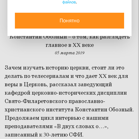
файлов
.
В двух словах об…
истории церкви
Понятно
Константин Обозный – о том, как разглядеть
главное в XX веке
05 марта 2019
Зачем изучать историю церкви, стоит ли это
делать по телесериалам и что дает XX век для
веры в Церковь, рассказал заведующий
кафедрой церковно-исторических дисциплин
Свято-Филаретовского православно-
христианского института Константин Обозный.
Продолжаем цикл интервью с нашими
преподавателями «В двух словах о…»,
записанный к 30-летию СФИ.