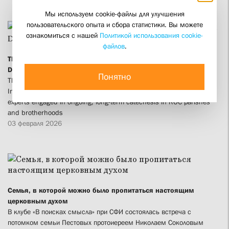
Мы используем cookie-файлы для улучшения
пользовательского опыта и сбора статистики. Вы можете
ознакомиться с нашей
Политикой использования cookie-
файлов
.
The Connection Between Catechesis and Community Life: Sfi
Discussion During the XXXIV Christmas Readings
Понятно
The round table discussion, jointly organized by Saint Philaret’s
Institute and the Tashkent Orthodox Theological Seminary, gathered
experts engaged in ongoing, long-term catechesis in ROC parishes
and brotherhoods
03 февраля 2026
Семья, в которой можно было пропитаться настоящим
церковным духом
В клубе «В поисках смысла» при СФИ состоялась встреча с
потомком семьи Пестовых протоиереем Николаем Соколовым