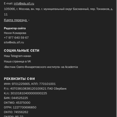
E-mail:
info@edu.sfi.ru
105066, г. Москва, вн. тер. г. муниципальный округ Басманный, пер. Токмаков, д.
11
Карта проезда
Редактор сайта
Нелля Комарова
+7 977 640 59 67
site@edu.sfi.ru
СОЦИАЛЬНЫЕ СЕТИ
Наш Telegram-канал
Наша страница в VK
«Вестник Свято-Филаретовского института» на Academia
РЕКВИЗИТЫ СФИ
ИНН: 9701225665, КПП: 770101001
Р/с: 40703810838120100621 ПАО Сбербанк
К/с: 30101810400000000225
БИК: 044525225
ОКТМО: 45375000
ОГРН: 1227700696850
ОКПО: 74556262
ОКВЭД: 85.22