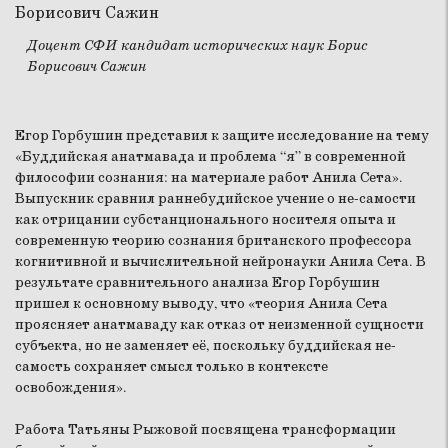
Доцент СФИ кандидат исторических наук Борис
Борисович Сажин
Егор Горбушин представил к защите исследование на тему
«Буддийская анатмавада и проблема “я” в современной
философии сознания: на материале работ Анила Сета».
Выпускник сравнил раннебудийское учение о не-самости
как отрицании субстанционального носителя опыта и
современную теорию сознания британского профессора
когнитивной и вычислительной нейронауки Анила Сета. В
результате сравнительного анализа Егор Горбушин
пришел к основному выводу, что «теория Анила Сета
проясняет анатмаваду как отказ от неизменной сущности
субъекта, но не заменяет её, поскольку буддийская не-
самость сохраняет смысл только в контексте
освобождения».
Работа Татьяны Рыжовой посвящена трансформации