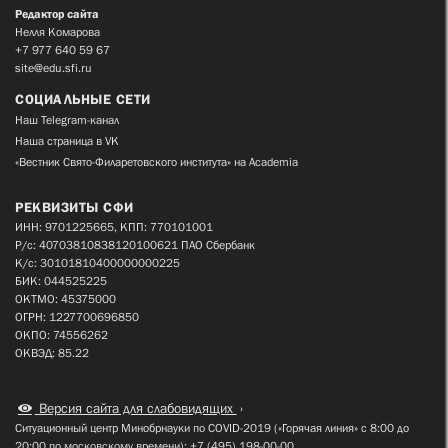
Редактор сайта
Нелля Комарова
+7 977 640 59 67
site@edu.sfi.ru
СОЦИАЛЬНЫЕ СЕТИ
Наш Telegram-канал
Наша страница в VK
«Вестник Свято-Филаретовского института» на Academia
РЕКВИЗИТЫ СФИ
ИНН: 9701225665, КПП: 770101001
Р/с: 40703810838120100621 ПАО Сбербанк
К/с: 30101810400000000225
БИК: 044525225
ОКТМО: 45375000
ОГРН: 1227700696850
ОКПО: 74556262
ОКВЭД: 85.22
Версия сайта для слабовидящих
Ситуационный центр Минобрнауки по COVID-2019 («Горячая линия» с 8:00 до
20:00 по московскому времени): +7 (495) 198-00-00