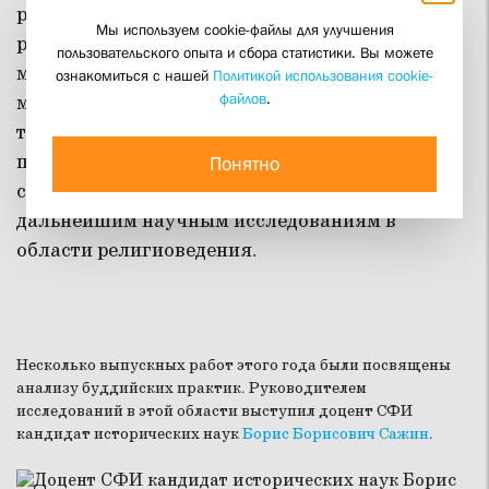
религиоведа. Слушатели факультета
Мы используем cookie-файлы для улучшения
религиоведения СФИ учатся разбираться в
пользовательского опыта и сбора статистики. Вы можете
многообразии религиозного опыта, текстов,
ознакомиться с нашей
Политикой использования cookie-
файлов
.
мифологии и культа различных религиозных
традиций, получают опыт коммуникации
с
представителями разных религиозных
Понятно
сообществ, готовятся к преподаванию и
дальнейшим научным исследованиям в
области религиоведения.
Несколько выпускных работ этого года были посвящены
анализу буддийских практик. Руководителем
исследований в этой области выступил доцент СФИ
кандидат исторических наук
Борис Борисович Сажин
.