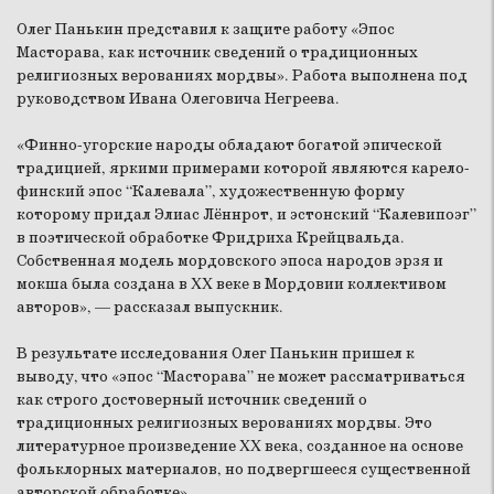
Олег Панькин представил к защите работу «Эпос
Масторава, как источник сведений о традиционных
религиозных верованиях мордвы». Работа выполнена под
руководством Ивана Олеговича Негреева.
«Финно-угорские народы обладают богатой эпической
традицией, яркими примерами которой являются карело-
финский эпос “Калевала”, художественную форму
которому придал Элиас Лённрот, и эстонский “Калевипоэг”
в поэтической обработке Фридриха Крейцвальда.
Собственная модель мордовского эпоса народов эрзя и
мокша была создана в XX веке в Мордовии коллективом
авторов», — рассказал выпускник.
В результате исследования Олег Панькин пришел к
выводу, что «эпос “Масторава” не может рассматриваться
как строго достоверный источник сведений о
традиционных религиозных верованиях мордвы. Это
литературное произведение XX века, созданное на основе
фольклорных материалов, но подвергшееся существенной
авторской обработке».