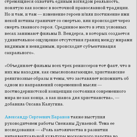
стремящиеся охватить единым взглядом реальность,
понятую как космос в восточной православной традиции.
Но и там, и там — изменение героев и/или постижение ими
некой истины граничит со смертью, или происходит через
смерть главного героя. Срединное место в этих условных
весах занимают фильмы В. Вендерса, в которых создается
удивительное ощущение отсутствия границ между мирами
видимым и невидимым, происходит субъективация
сакрального».
«Объединяет фильмы всех трех режиссеров тот факт, что в
них мы находим, как смыслополагающие, христианские
религиозные образы и темы, что заставляет вспомнить об
одном из направлений современной мысли —
постмодернистской концепции состояния современного
мира не как конца, а как шанса для христианства», —
добавила Оксана Калугина.
Александр Сергеевич Баранов
также выступил
руководителем работы Снежаны Дунаевой. Тема ее
исследования — «Роль католичества в развитии
интеллектуальной культуры московского царства во