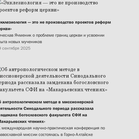
Экклезиология — это не производство проектов реформ
еркви»
ячеслав Ячменик о проблеме границ церкви и усвоении
пыта новых мучеников
9 сентября 2025
б антропологическом методе в миссионерской
еятельности Синодального периода рассказала
амдекана богословского факультета СФИ на
Макарьевских чтениях»
X международная научно-практическая конференция по
равославной миссии состоялась в Горно-Алтайске