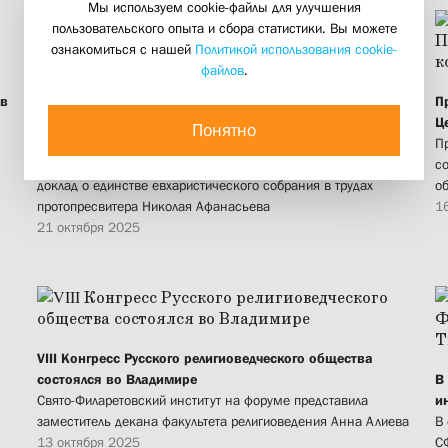
Мы используем cookie-файлы для улучшения
пользовательского опыта и сбора статистики. Вы можете
ознакомиться с нашей
Политикой использования cookie-
файлов
.
 в
Ежегодная Всероссийская Покровская научная
П
конференция состоялась в Московской духовной
Ц
Понятно
академии
П
Руководитель Богословского колледжа СФИ представила
с
доклад о единстве евхаристического собрания в трудах
о
протопресвитера Николая Афанасьева
1
21 октября 2025
VIII Конгресс Русского религиоведческого общества
состоялся во Владимире
В
Свято-Филаретовский институт на форуме представила
и
заместитель декана факультета религиоведения Анна Алиева
В 
13 октября 2025
С