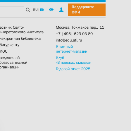
Поддержите
RU
|
EN
СФИ
естник Свято-
Москва, Токмаков пер., 11
иларетовского института
+7 |495| 623 03 80
лектронная библиотека
info@edu.sfi.ru
битуриенту
Книжный
ИОС
интернет-магазин
ведения об
Клуб
бразовательной
«В поисках смысла»
рганизации
Годовой отчет 2025