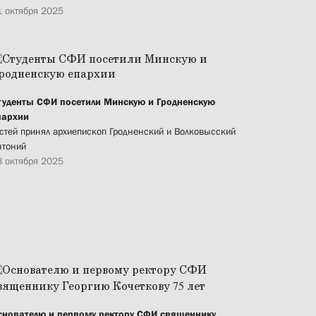
1 октября 2025
туденты СФИ посетили Минскую и Гродненскую
пархии
остей принял архиепископ Гродненский и Волковысский
нтоний
8 октября 2025
снователю и первому ректору СФИ священнику