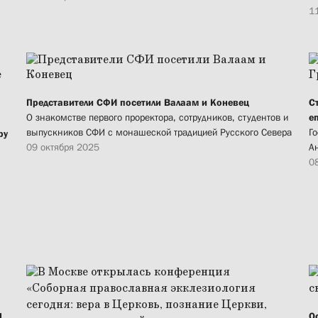
1
Представители СФИ посетили Валаам и Коневец
С
О знакомстве первого проректора, сотрудников, студентов и
е
выпускников СФИ с монашеской традицией Русского Севера
Г
ру
09 октября 2025
А
0
н
О