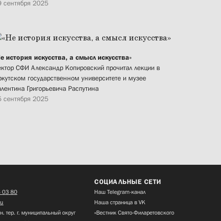
9 сентября 2025
Не история искусства, а смысл искусства»
ектор СФИ Александр Копировский прочитал лекции в
ркутском государственном университете и музее
алентина Григорьевича Распутина
5 сентября 2025
СОЦИАЛЬНЫЕ СЕТИ
 03 80
Наш Telegram-канал
ru
Наша страница в VK
н. тер. г. муниципальный округ
«Вестник Свято-Филаретовского