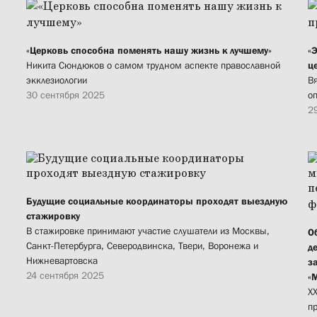
«Церковь способна поменять нашу жизнь к лучшему»
«
Никита Сюндюков о самом трудном аспекте православной
ц
экклезиологии
В
30 сентября 2025
о
2
Будущие социальные координаторы проходят выездную
стажировку
В стажировке принимают участие слушатели из Москвы,
О
Санкт-Петербурга, Северодвинска, Твери, Воронежа и
д
Нижневартовска
з
24 сентября 2025
«
X
п