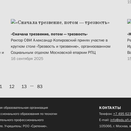
1
«Сначала трезвение, потом — трезвость»
«
Ректор СФИ Александр Копировский принял участие в
Р
круглом столе «Трезвость и трезвение», организованном
И
 и
Социальным отделом Московской епархии РПЦ
В
16 сентября 2025
1
...
1
12
13
83
КОНТАКТЫ
я образовательная организация
сионального образования по теологии
Телефон:
+7 495 623
нительного профессионального
E-mail:
info@edu.sfi.
те. Учредитель: РОО «Сретение».
105066, г. Москва, в