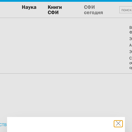
Наука
Книги
СФИ
СФИ
сегодня
В
Ф
Э
А
Э
С
о
о
СТВИЯ
ПРОПОВЕДИ
ИЗДАНИЯ