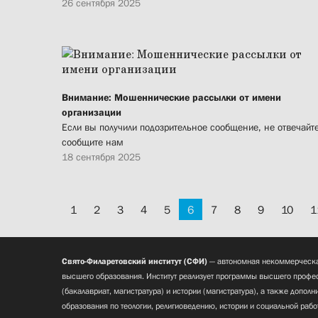
26 сентября 2025
Внимание: Мошеннические рассылки от имени
организации
Если вы получили подозрительное сообщение, не отвечайте
сообщите нам
18 сентября 2025
1
2
3
4
5
6
7
8
9
10
1
Свято-Филаретовский институт (СФИ)
— автономная некоммерческа
высшего образования. Институт реализует программы высшего профес
(бакалавриат, магистратура) и истории (магистратура), а также допол
образования по теологии, религиоведению, истории и социальной рабо