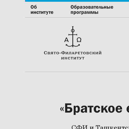
Об
Образовательные
институте
программы
«Братское 
СФИ и Ташкентск