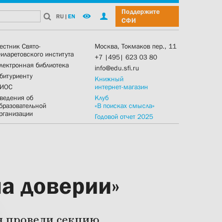
Поддержите
RU
|
EN
СФИ
естник Свято-
Москва, Токмаков пер., 11
иларетовского института
+7 |495| 623 03 80
лектронная библиотека
info@edu.sfi.ru
битуриенту
Книжный
ИОС
интернет-магазин
ведения об
Клуб
бразовательной
«В поисках смысла»
рганизации
Годовой отчет 2025
на доверии»
я провели секцию