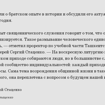
и о братском опыте в истории и обсудили его акту
годня.
пыт священнического служения говорит о том, что 
мизируется. Такое размывание человеческого един
ь, — отметил проректор по учебной части Ташкент
ерей Сергий Стаценко. — На воскресную литургию
ском приходе собираются люди, но в большинстве с
ой сообщество индивидуальностей: каждый приходи
осы. Сама тема возрождения общинной жизни в так
того, она переплетена с вопросом о будущем нашей 
Стаценко