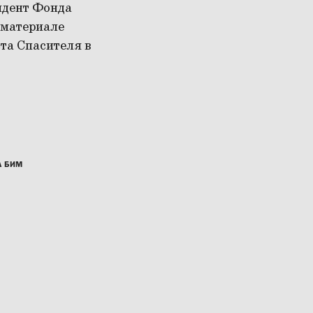
идент Фонда
 материале
та Спасителя в
А БИМ