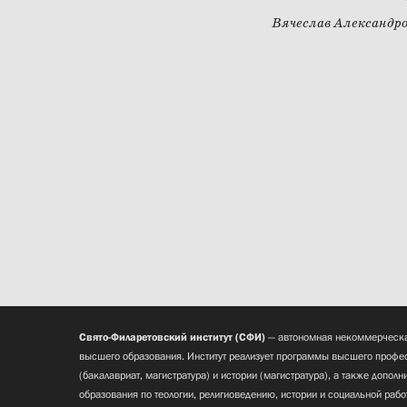
Вячеслав Александр
Свято-Филаретовский институт (СФИ)
— автономная некоммерческа
высшего образования. Институт реализует программы высшего профес
(бакалавриат, магистратура) и истории (магистратура), а также допол
образования по теологии, религиоведению, истории и социальной рабо