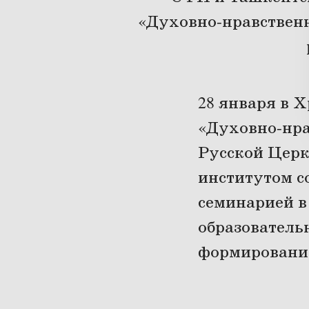
«Духовно-нравственн
28 января в 
«Духовно-нра
Русской Церк
институтом с
семинарией 
образователь
формирование