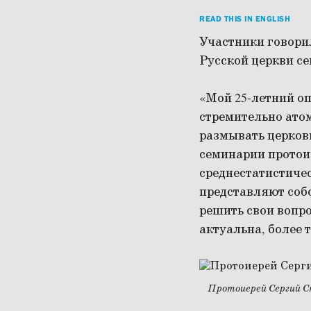
READ THIS IN ENGLISH
Участники говорил
Русской церкви се
«Мой 25-летний о
стремительно ато
размывать церков
семинарии протои
среднестатистиче
представляют соб
решить свои вопр
актуальна, более 
Протоиерей Сергий 