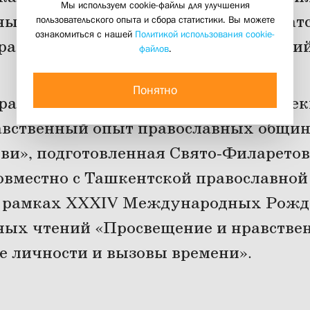
Мы используем cookie-файлы для улучшения
ый опыт православных общин и братс
пользовательского опыта и сбора статистики. Вы можете
ознакомиться с нашей
Политикой использования cookie-
рамках XXXIV Рождественских чтени
файлов
.
29 января 2026
Понятно
Храме Христа Спасителя состоялась се
вственный опыт православных общин 
ви», подготовленная Свято-Филарето
овместно с Ташкентской православной
в рамках XXXIV Международных Рожд
ных чтений «Просвещение и нравствен
 личности и вызовы времени».