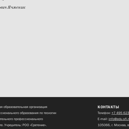
ович Ячменик
КОНТАКТЫ
я образовательная организация
сионального образования по теологии
Телефон:
+7 495 623
нительного профессионального
E-mail:
info@edu.sfi.
те. Учредитель: РОО «Сретение».
105066, г. Москва, в