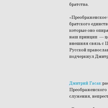
братства.
«Преображенское 
братского единст
которые оно опира
наш принцип — це
внешняя связь с Ц
Русской правосла
подчеркнул Дмитр
Дмитрий Гасак
рас
Преображенского б
служения, непрес