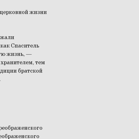
я церковной жизни
ежали
 как Спаситель
ую жизнь, —
 хранителем, тем
адиции братской
.
Преображенского
еображенского