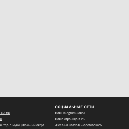
СОЦИАЛЬНЫЕ СЕТИ
 03 80
Наш Telegram-канал
ru
Наша страница в VK
н. тер. г. муниципальный округ
«Вестник Свято-Филаретовского