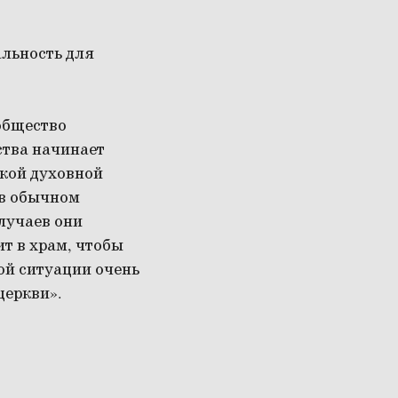
альность для
общество
ства начинает
ской духовной
 в обычном
лучаев они
т в храм, чтобы
ой ситуации очень
церкви».