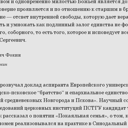
вом и одновременно милостью Божьей является до
оверие проявляется и по отношению к старшим в бр
е — отсвет внутренней свободы, которую дает вера
ть и умножать как подлинный залог единства не ф
о, соборного, то есть того, которое и исповедует в
Сергеевич.
окин
прозвучал доклад аспиранта Европейского универс
ко-псковское “братство” и епархиальное единство 
й средневековых Новгорода и Пскова». Научный с
едований церковных институций ПСТГУ кандидат 
рассказал о понятии «Покаяльная семья», о том, к
номен реализовывался на практике в Синодальный 