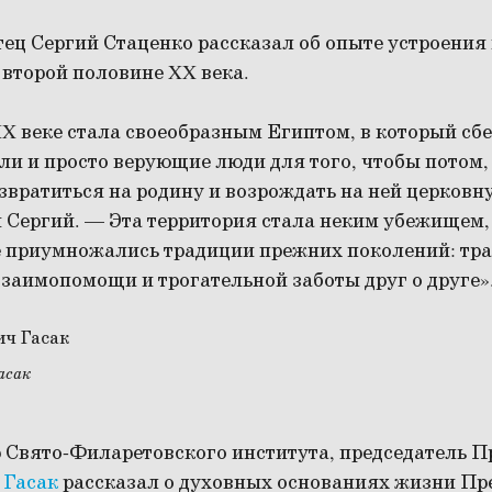
тец Сергий Стаценко рассказал об опыте устроени
 второй половине XX века.
XX веке стала своеобразным Египтом, в который сб
и и просто верующие люди для того, чтобы потом,
звратиться на родину и возрождать на ней церковн
 Сергий. — Эта территория стала неким убежищем,
е приумножались традиции прежних поколений: тр
заимопомощи и трогательной заботы друг о друге»
асак
 Свято-Филаретовского института, председатель 
 Гасак
рассказал о духовных основаниях жизни Пр