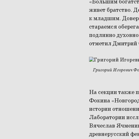
«Большим богатст
живет братство. Д
к младшим. Довери
стараемся оберега
подлинно духовног
отметил Дмитрий 
Григорий Игоревич Ф
На секции также 
Фокина «Новгородс
истории отношени
Лаборатории иссл
Вячеслав Ячменик 
древнерусский фе