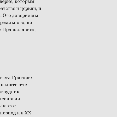
верие, которым
атстве и церкви, и
. Это доверие мы
ормального, но
се Православие», —
итета Григория
в контексте
отрудник
теологии
ак этот
период и в XX