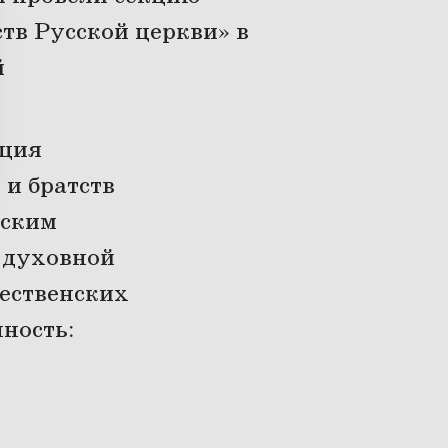
тв Русской церкви» в
й
кция
и братств
вским
 духовной
ественских
ность: