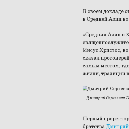
В своем докладе о
в Средней Азии во
«Средняя Азия в 
священнослужител
Иисус Христос, во
сказал протоиерей
самым местом, гд
жизни, традиции в
Дмитрий Сергеевич Г
Первый проректор
братства
Дмитрий