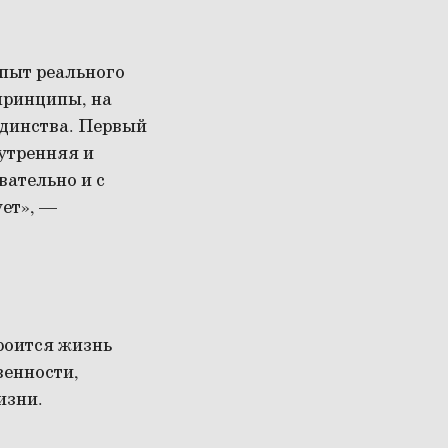
опыт реального
принципы, на
единства. Первый
утренняя и
вательно и с
ет», —
роится жизнь
венности,
изни.