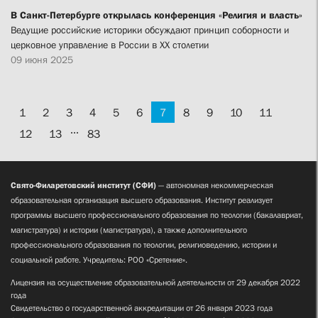
В Санкт-Петербурге открылась конференция «Религия и власть»
Ведущие российские историки обсуждают принцип соборности и
церковное управление в России в XX столетии
09 июня 2025
1
2
3
4
5
6
7
8
9
10
11
...
12
13
83
Свято-Филаретовский институт (СФИ)
— автономная некоммерческая
образовательная организация высшего образования. Институт реализует
программы высшего профессионального образования по теологии (бакалавриат,
магистратура) и истории (магистратура), а также дополнительного
профессионального образования по теологии, религиоведению, истории и
социальной работе. Учредитель: РОО «Сретение».
Лицензия на осуществление образовательной деятельности от 29 декабря 2022
года
Свидетельство о государственной аккредитации от 26 января 2023 года