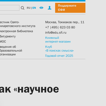
Поддержите
RU
|
EN
СФИ
естник Свято-
Москва, Токмаков пер., 11
иларетовского института
+7 |495| 623 03 80
лектронная библиотека
info@edu.sfi.ru
битуриенту
Книжный
ИОС
интернет-магазин
ведения об
Клуб
бразовательной
«В поисках смысла»
рганизации
Годовой отчет 2025
ак «научное