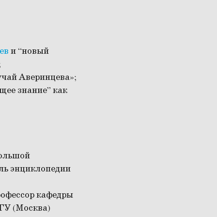
ев
и “новый
;
учай Аверинцева»;
щее знание” как
Большой
ель энциклопедии
профессор кафедры
ГГУ (Москва)