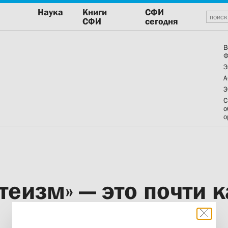
Наука
Книги
СФИ
СФИ
сегодня
В
Ф
Э
А
Э
С
о
о
теизм» — это почти к
богословие»