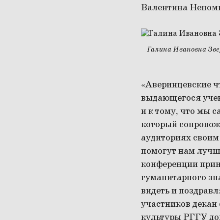
Валентина Непомн
Галина Ивановна Зве
«Аверинцевские ч
выдающегося учено
и к тому, что мы 
который сопровожд
аудиториях своим
помогут нам лучше
конференции прин
гуманитарного зна
видеть и поздравл
участников декан
культуры РГГУ до