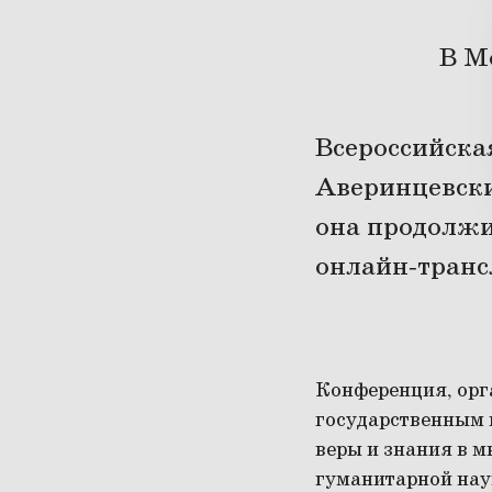
В М
Всероссийска
Аверинцевски
она продолжи
онлайн-транс
Конференция, орг
государственным 
веры и знания в 
гуманитарной нау