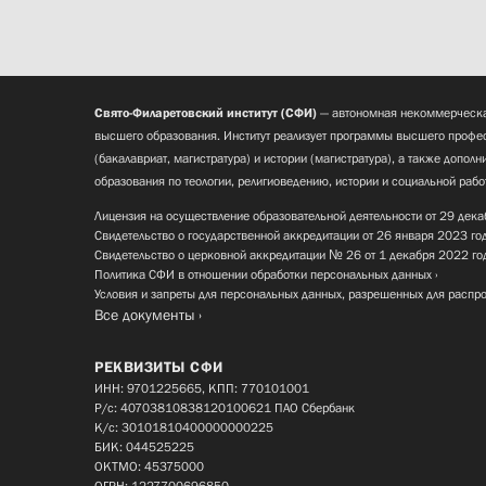
Свято-Филаретовский институт (СФИ)
— автономная некоммерческа
высшего образования. Институт реализует программы высшего профес
(бакалавриат, магистратура) и истории (магистратура), а также допол
образования по теологии, религиоведению, истории и социальной рабо
Лицензия на осуществление образовательной деятельности от 29 дека
Свидетельство о государственной аккредитации от 26 января 2023 го
Свидетельство о церковной аккредитации № 26 от 1 декабря 2022 го
Политика СФИ в отношении обработки персональных данных
Условия и запреты для персональных данных, разрешенных для распр
Все документы
РЕКВИЗИТЫ СФИ
ИНН: 9701225665, КПП: 770101001
Р/с: 40703810838120100621 ПАО Сбербанк
К/с: 30101810400000000225
БИК: 044525225
ОКТМО: 45375000