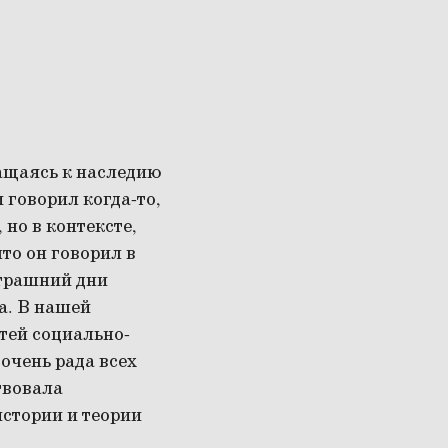
ащаясь к наследию
 говорил когда-то,
 но в контексте,
то он говорил в
втрашний дни
а. В нашей
тей социально-
очень рада всех
твовала
стории и теории