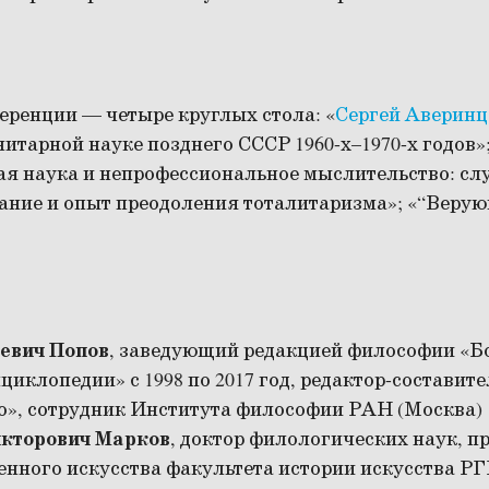
ренции — четыре круглых стола: «
Сергей Аверинц
нитарной науке позднего СССР 1960-х–1970-х годов»
я наука и непрофессиональное мыслительство: сл
ание и опыт преодоления тоталитаризма»; «“Верую
:
евич Попов
, заведующий редакцией философии «
циклопедии» с 1998 по 2017 год, редактор-составит
о», сотрудник Института философии РАН (Москва)
кторович Марков
, доктор филологических наук, 
енного искусства факультета истории искусства Р