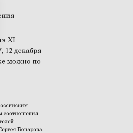
ения
я XI
, 12 декабря
же можно по
Российским
м соотношения
ителей
Сергея Бочарова,