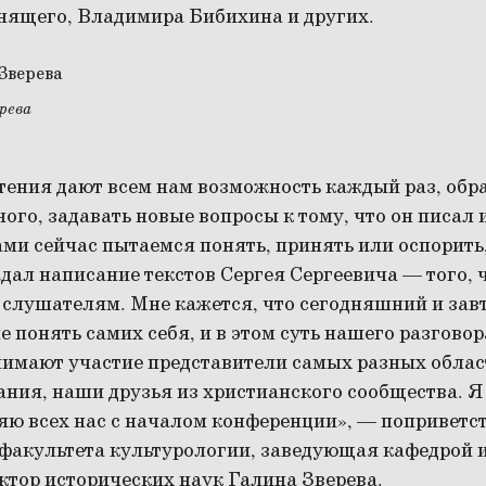
ящего, Владимира Бибихина и других.
рева
тения дают всем нам возможность каждый раз, обр
го, задавать новые вопросы к тому, что он писал и
сами сейчас пытаемся понять, принять или оспорить,
ал написание текстов Сергея Сергеевича — того, ч
 слушателям. Мне кажется, что сегодняшний и за
 понять самих себя, и в этом суть нашего разговор
имают участие представители самых разных облас
ния, наши друзья из христианского сообщества. Я 
яю всех нас с началом конференции», — поприветс
 факультета культурологии, заведующая кафедрой и
ктор исторических наук Галина Зверева.