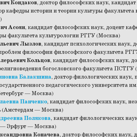
вич Кондаков
, доктор философских наук, кандида
ор кафедры истории и теории культуры факультета
)
ич Асоян
, кандидат философских наук, доцент каф
ры факультета культурологии РГГУ (Москва)
льевич Лызлов
, кандидат психологических наук, 
проблем философии философского факультета РГГ
лерьевич Кольцов
, кандидат философских наук, д
религиоведения богословского факультета ПСТГУ 
иновна Балакшина
, доктор филологических наук, 
осударственного педагогического университета им.
етербург — Москва)
лаевна Панченко
, кандидат философских наук, н
ь (Амстердам — Москва)
дреевна Полякова
, кандидат филологических нау
 — Эрфурт — Москва)
ксандровна Коначева
, доктор философских наук, 