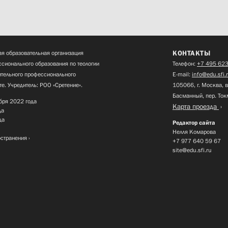
КОНТАКТЫ
я образовательная организация
сионального образования по теологии
Телефон:
+7 495 623
нительного профессионального
E-mail:
info@edu.sfi.
те. Учредитель: РОО «Сретение».
105066, г. Москва, в
Басманный, пер. Ток
бря 2022 года
Карта проезда
да
да
Редактор сайта
Нелля Комарова
остранения
+7 977 640 59 67
site@edu.sfi.ru