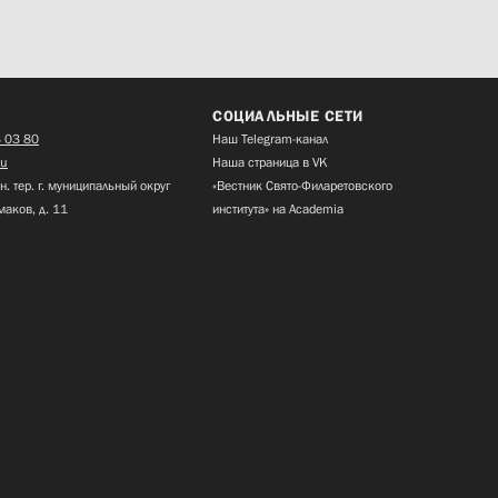
СОЦИАЛЬНЫЕ СЕТИ
 03 80
Наш Telegram-канал
ru
Наша страница в VK
н. тер. г. муниципальный округ
«Вестник Свято-Филаретовского
маков, д. 11
института» на Academia