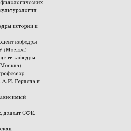
т филологических
 культурологии
едры истории и
доцент кафедры
У (Москва)
оцент кафедры
(Москва)
профессор
 А.И. Герцена и
езависимый
к, доцент СФИ
декан