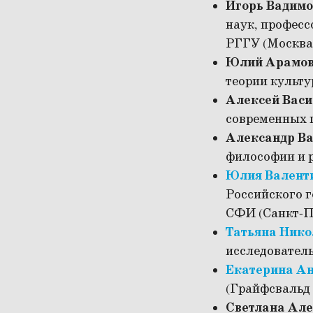
Игорь Вадимо
наук, професс
РГГУ (Москва
Юлий Арамов
теории культу
Алексей Васи
современных 
Александр Ва
философии и 
Юлия Валент
Российского г
СФИ (Санкт-П
Татьяна Нико
исследовател
Екатерина Ан
(Грайфсвальд
Светлана Але