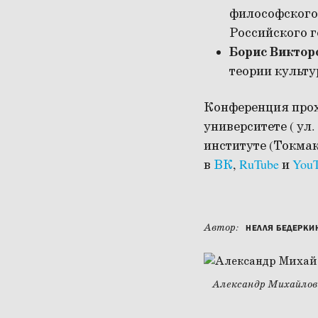
философского
Российского г
Борис Виктор
теории культу
Конференция прох
университете ( ул.
институте (Токмак
в
ВК
,
RuTube
и
You
Автор:
НЕЛЛЯ БЕДЕРКИ
Александр Михайлови