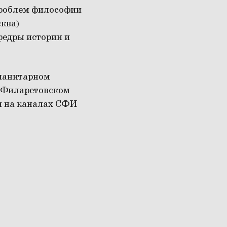
проблем философии
ква)
федры истории и
уманитарном
ято-Филаретовском
ся на каналах СФИ