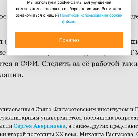
Мы используем cookie-файлы для улучшения
пользовательского опыта и сбора статистики. Вы можете
оскве открылись XI Аверинцевские чт
ознакомиться с нашей
Политикой использования cookie-
файлов
.
11 декабря 2025
Понятно
я (национальная) научная конференци
е чтения открылась 11 декабря в РГГУ
тся в СФИ. Следить за её работой так
ляции.
анизованная Свято-Филаретовским институтом и 
гуманитарным университетом, посвящена вопроса
мысли
Сергея Аверинцева
, а также других представ
ки второй половины XX века: Михаила Гаспарова, 