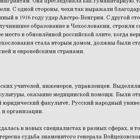
мигрантам. Она преследовала как гуманитарную, т
ели. С одной стороны, чехи так выражали благодар
нный в 1916 году удар Австро-Венгрии. С другой ст
лучившиее образование в Чехословакии, строили 
 место в обновлённой российской элите, когда вер
Чехословакия стала вторым домом, должны были с
сией и европейскими странами.
ских учителей, инженеров, управленцев. Выделяли
 культуры, оказание медицинской помощи. Были о
й юридический факультет, Русский народный униве
 и организации.
алась в новых специалистах в разных сферах, в то
тересна судьба знаменитого генерала Войцеховско