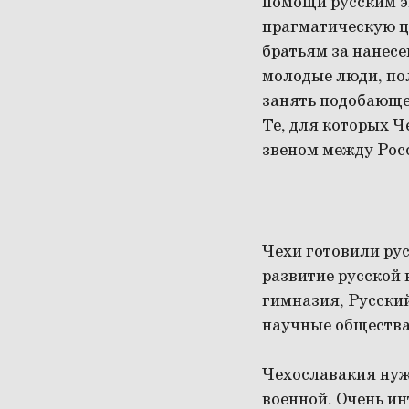
помощи русским э
прагматическую ц
братьям за нанесе
молодые люди, по
занять подобающее
Те, для которых 
звеном между Рос
Чехи готовили рус
развитие русской
гимназия, Русски
научные общества
Чехославакия нужд
военной. Очень ин