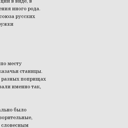
ии в виде, в
ния иного рода.
союза русских
ружки
по месту
казачьи станицы.
х разных поприщах
вали именно так,
ально было
творительные,
о словесным