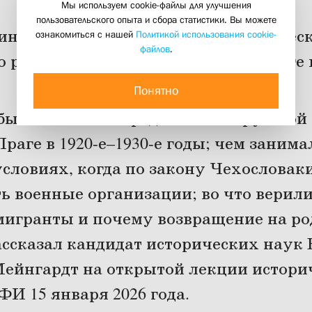
Мы используем cookie-файлы для улучшения
пользовательского опыта и сбора статистики. Вы можете
н-Мейнгардт прочитал на историчес
ознакомиться с нашей
Политикой использования cookie-
файлов
.
 русской военной эмиграции в Праге в 
21 января 2026
Понятно
 был типичный представитель русской
раге в 1920-е–1930-е годы; чем занима
условиях, когда по закону Чехословак
ь военные организации; во что верили
мигранты и почему возвращение на ро
рассказал кандидат исторических наук
йнгардт на открытой лекции истори
И 15 января 2026 года.