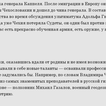
а генерала Каппеля. После эмиграции в Европу он
 Чехословакии и дошел до чина генерала. В соста
ства во время обсуждения ультиматума Адольфа Ги
а уже Чехия потеряла Судеты, он один был против
ас есть прекрасно обученная армия, есть оружие, у 
ки, оказавшись вдали от родины и не имея возмож
ывали в себе новые таланты — осваивали профессии
е задумались бы. Например, по словам Владимира
 из самых знаменитых преподавателей в русской г
ве — полковник Михаил Газалов, военный геодези
етрию.