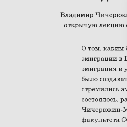
Владимир Чичерюки
открытую лекцию о
О том, каким
эмиграции в П
эмиграция в 
было создават
стремились э
состоялось, 
Чичерюкин-Ме
факультета СФ