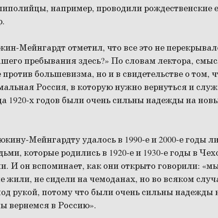
иполийцы, например, проводили рождественские е
р.
ин-Мейнгардт отметил, что все это не перекрывал
шего пребывания здесь?» По словам лектора, смыс
 против большевизма, но и в свидетельстве о том, ч
мальная Россия, в которую нужно вернуться и служ
ца 1920-х годов были очень сильны надежды на нов
ину-Мейнгардту удалось в 1990-е и 2000-е годы л
ьми, которые родились в 1920-е и 1930-е годы в Че
. И он вспоминает, как они открыто говорили: «м
 не жили, не сидели на чемоданах, но во всяком слу
под рукой, потому что были очень сильны надежды н
ы вернемся в Россию».