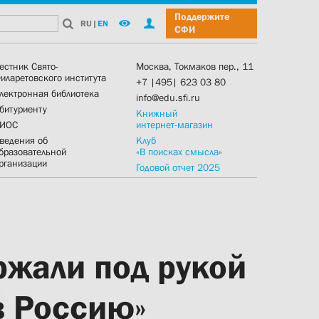
Поддержите
RU
|
EN
СФИ
естник Свято-
Москва, Токмаков пер., 11
иларетовского института
+7 |495| 623 03 80
лектронная библиотека
info@edu.sfi.ru
битуриенту
Книжный
ИОС
интернет-магазин
ведения об
Клуб
бразовательной
«В поисках смысла»
рганизации
Годовой отчет 2025
ржали под рукой
в Россию»