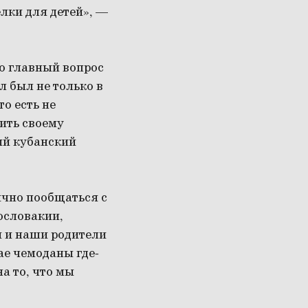
лки для детей», —
о главный вопрос
л был не только в
то есть не
ить своему
ый кубанский
ично пообщаться с
хословакии,
ы и наши родители
чае чемоданы где-
а то, что мы