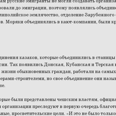
м русские эмигранты не могли создавать организац
вовали до эмиграции, поэтому появлялись объедине
липолийское землячество, отделение Зарубежного 
в. Моряки объединялись в кают-компании, были к
динения казаков, которые объединились в станицы 
сии. Так появились Донская, Кубанская и Терская 
з жизни обыкновенных граждан, работали на самы
ерами-строителеми, но свое объединение они назы
не.
торые были представлены чешским властям, офици
и организации преследуют в первую очередь благо
ые, просветительские цели. «И это не было тольк