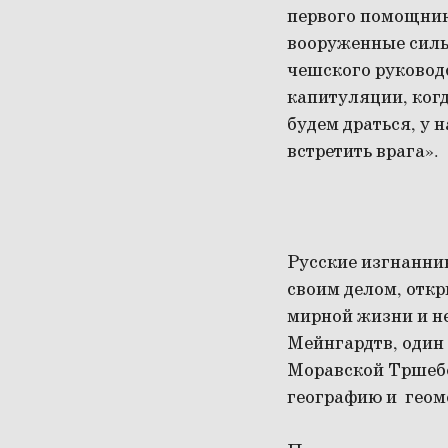
первого помощник
вооруженные силы
чешского руковод
капитуляции, когд
будем драться, у н
встретить врага».
Русские изгнанни
своим делом, откр
мирной жизни и н
Мейнгардтв, один
Моравской Тршебо
географию и геом