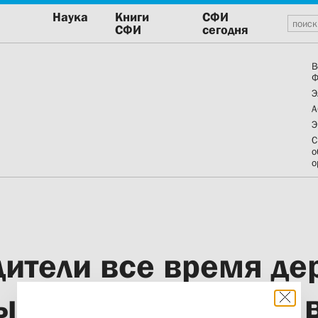
Наука
Книги
СФИ
СФИ
сегодня
В
Ф
Э
А
Э
С
о
о
ители все время де
, чтобы вернуться 