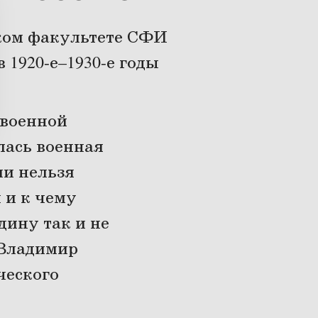
ком факультете СФИ
1920-е–1930-е годы
 военной
лась военная
ии нельзя
 и к чему
дину так и не
 Владимир
ческого