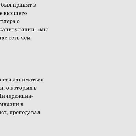
 был принят в
ве высшего
тлера о
 капитуляции: «мы
нас есть чем
ности заниматься
, о которых в
 Чичерюкина-
имназии в
ст, преподавал