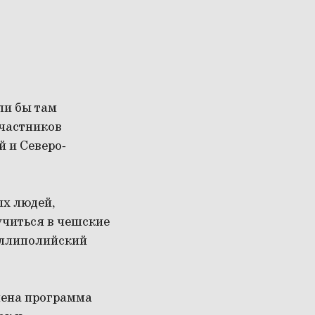
ли бы там
участников
 и Северо-
ых людей,
учиться в чешские
аллиполийский
лена программа