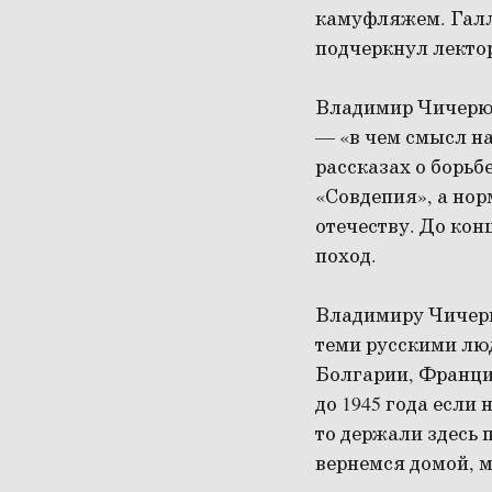
камуфляжем. Галл
подчеркнул лекто
Владимир Чичерюк
— «в чем смысл на
рассказах о борьбе
«Совдепия», а нор
отечеству. До кон
поход.
Владимиру Чичерюк
теми русскими люд
Болгарии, Франции
до 1945 года если
то держали здесь 
вернемся домой, м