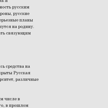
ак и
ность русским
ороны, русские
серьезные планы
нутся на родину.
тать связующим
сь средства на
ткрыты Русская
рситет, различные
м числе в
го, в прошлом