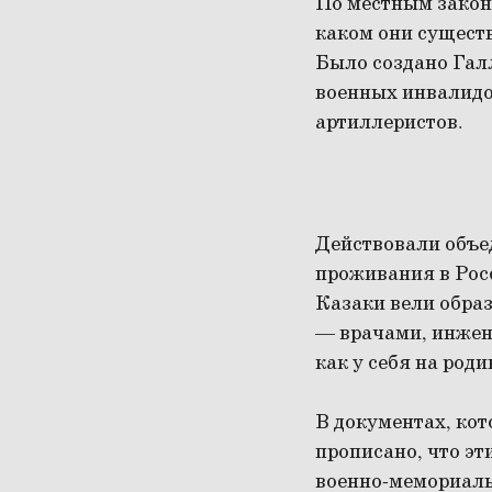
По местным закона
каком они сущест
Было создано Гал
военных инвалидо
артиллеристов.
Действовали объе
проживания в Рос
Казаки вели обра
— врачами, инжен
как у себя на роди
В документах, ко
прописано, что эт
военно-мемориальн