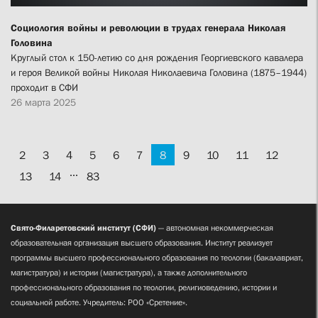
Социология войны и революции в трудах генерала Николая
Головина
Круглый стол к 150-летию со дня рождения Георгиевского кавалера
и героя Великой войны Николая Николаевича Головина (1875–1944)
проходит в СФИ
26 марта 2025
2
3
4
5
6
7
8
9
10
11
12
...
13
14
83
Свято-Филаретовский институт (СФИ)
— автономная некоммерческая
образовательная организация высшего образования. Институт реализует
программы высшего профессионального образования по теологии (бакалавриат,
магистратура) и истории (магистратура), а также дополнительного
профессионального образования по теологии, религиоведению, истории и
социальной работе. Учредитель: РОО «Сретение».