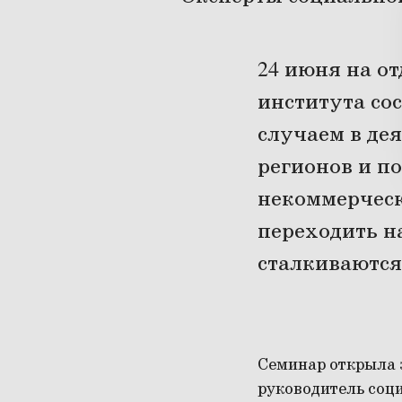
24 июня на о
института со
случаем в де
регионов и п
некоммерческ
переходить н
сталкиваются
Семинар открыла 
руководитель соц