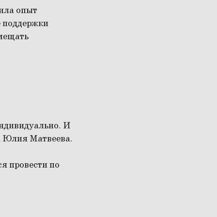
ила опыт
е поддержки
вмещать
индивидуально. И
ла Юлия Матвеева.
ся провести по