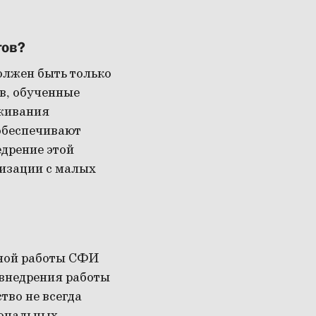
тов?
олжен быть только
в, обученные
уживания
 обеспечивают
дрение этой
низации с малых
ьной работы СФИ
 внедрения работы
тво не всегда