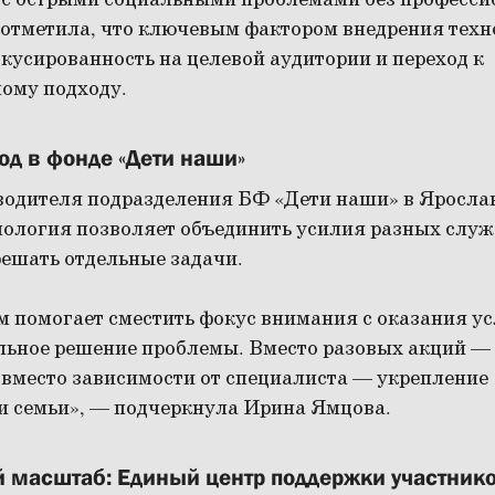
 с острыми социальными проблемами без професс
 отметила, что ключевым фактором внедрения техн
кусированность на целевой аудитории и переход к
ому подходу.
д в фонде «Дети наши»
водителя подразделения БФ «Дети наши» в Яросл
нология позволяет объединить усилия разных служ
решать отдельные задачи.
м помогает сместить фокус внимания с оказания ус
альное решение проблемы. Вместо разовых акций —
 вместо зависимости от специалиста — укрепление
и семьи», — подчеркнула Ирина Ямцова.
й масштаб: Единый центр поддержки участник