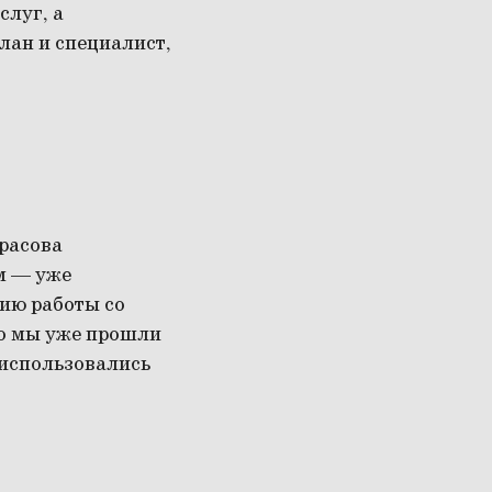
слуг, а
лан и специалист,
расова
м — уже
гию работы со
то мы уже прошли
 использовались