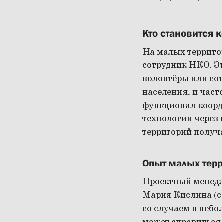
Кто становится 
На малых террито
сотрудник НКО. Э
волонтёры или со
населения, и част
функционал коорд
технологии через 
территорий получа
Опыт малых терр
Проектный менедж
Мария Кислина (с
со случаем в небо