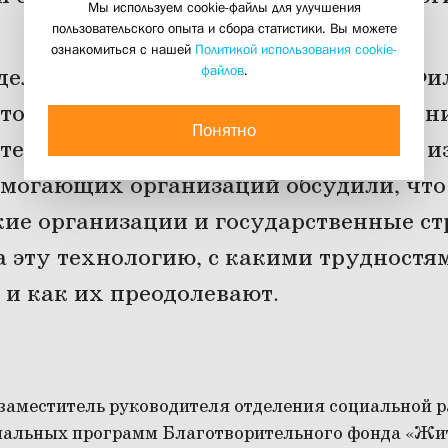
Мы используем cookie-файлы для улучшения
02 июля 2026
пользовательского опыта и сбора статистики. Вы можете
ознакомиться с нашей
Политикой использования cookie-
файлов
.
тделении социальной работы Свято-Фи
стоялся экспертный семинар «Внедрени
Понятно
ятельность организаций». Участники и
омогающих организаций обсудили, чт
ие организации и государственные с
а эту технологию, с какими трудностя
 и как их преодолевают.
заместитель руководителя отделения социальной 
иальных программ Благотворительного фонда «Жи