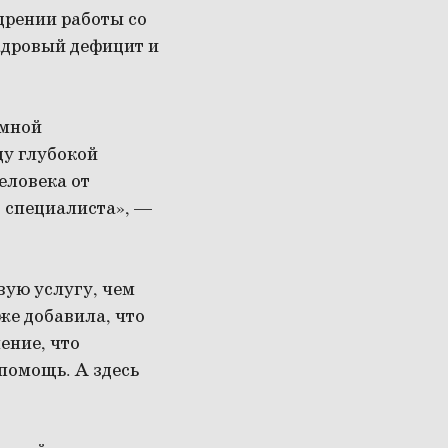
дрении работы со
адровый дефицит и
омной
у глубокой
еловека от
 специалиста», —
вую услугу, чем
же добавила, что
ение, что
помощь. А здесь