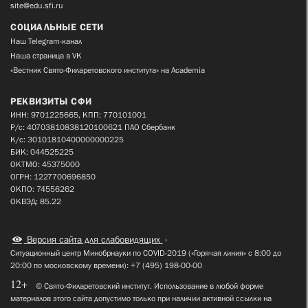
site@edu.sfi.ru
СОЦИАЛЬНЫЕ СЕТИ
Наш Telegram-канал
Наша страница в VK
«Вестник Свято-Филаретовского института» на Academia
РЕКВИЗИТЫ СФИ
ИНН: 9701225665, КПП: 770101001
Р/с: 40703810838120100621 ПАО Сбербанк
К/с: 30101810400000000225
БИК: 044525225
ОКТМО: 45375000
ОГРН: 1227700696850
ОКПО: 74556262
ОКВЭД: 85.22
Версия сайта для слабовидящих
Ситуационный центр Минобрнауки по COVID-2019 («Горячая линия» с 8:00 до
20:00 по московскому времени): +7 (495) 198-00-00
12+
© Свято-Филаретовский институт. Использование в любой форме
материалов этого сайта допустимо только при наличии активной ссылки на