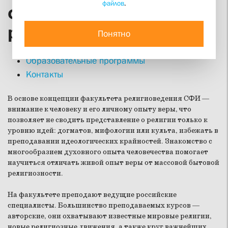
файлов
.
Факультет
религиоведения
Понятно
Образовательные программы
Контакты
В основе концепции факультета религиоведения СФИ —
внимание к человеку и его личному опыту веры, что
позволяет не сводить представление о религии только к
уровню идей: догматов, мифологии или культа, избежать в
преподавании идеологических крайностей. Знакомство с
многообразием духовного опыта человечества помогает
научиться отличать живой опыт веры от массовой бытовой
религиозности.
На факультете преподают ведущие российские
специалисты. Большинство преподаваемых курсов —
авторские, они охватывают известные мировые религии,
новые религиозные движения, а также круг важнейших