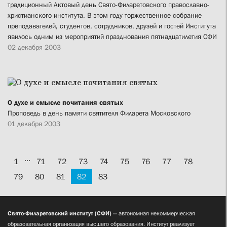
традиционный Актовый день Свято-Филаретовского православно-
христианского института. В этом году торжественное собрание
преподавателей, студентов, сотрудников, друзей и гостей Института
явилось одним из мероприятий празднования пятнадцатилетия СФИ
02 декабря 2003
О духе и смысле почитания святых
Проповедь в день памяти святителя Филарета Московского
01 декабря 2003
...
1
71
72
73
74
75
76
77
78
79
80
81
82
83
Свято-Филаретовский институт (СФИ)
— автономная некоммерческая
образовательная организация высшего образования. Институт реализует