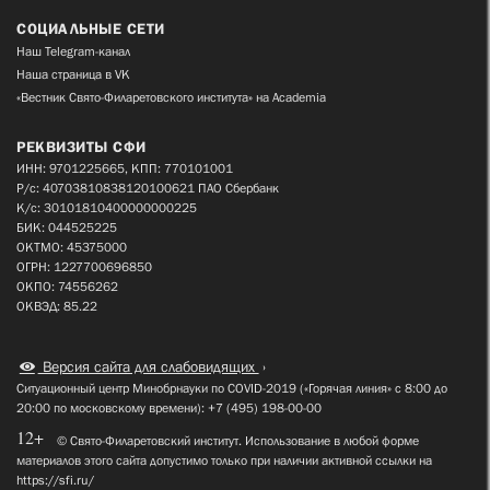
СОЦИАЛЬНЫЕ СЕТИ
Наш Telegram-канал
Наша страница в VK
«Вестник Свято-Филаретовского института» на Academia
РЕКВИЗИТЫ СФИ
ИНН: 9701225665, КПП: 770101001
Р/с: 40703810838120100621 ПАО Сбербанк
К/с: 30101810400000000225
БИК: 044525225
ОКТМО: 45375000
ОГРН: 1227700696850
ОКПО: 74556262
ОКВЭД: 85.22
Версия сайта для слабовидящих
Ситуационный центр Минобрнауки по COVID-2019 («Горячая линия» с 8:00 до
20:00 по московскому времени): +7 (495) 198-00-00
12+
© Свято-Филаретовский институт. Использование в любой форме
материалов этого сайта допустимо только при наличии активной ссылки на
https://sfi.ru/