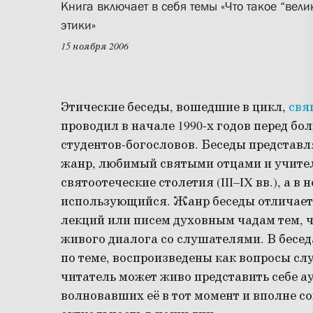
Книга включает в себя темы «Что такое “вели
этики»
15 ноября 2006
Этические беседы, вошедшие в цикл,
свя
проводил в начале 1990-х годов перед б
студентов-богословов. Беседы представ
жанр, любимый святыми отцами и учите
святоотеческие столетия (III–IX вв.), а в
использующийся. Жанр беседы отличаетс
лекций или писем духовным чадам тем, чт
живого диалога со слушателями. В бесед
по теме, воспроизведены как вопросы слу
читатель может живо представить себе а
волновавших её в тот момент и вполне 