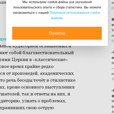
Мы используем cookie-файлы для улучшения
кая нация”» и «“Золотое правило”
п
пользовательского опыта и сбора статистики. Вы можете
0
ознакомиться с нашей
Политикой использования cookie-
файлов
.
В
п
У
Понятно
и
щенник Георгий Кочетков
0
ольшой аудиторией оглашаемых и
ляют собой благовествовательный
«
м
лями Церкви в «классические»
К
 новое время крайне редко
—
я от проповедей, академических
к
2
о речь беседы течёт в стилистике
ах, кроме основного выступления
«
шателей, так и ответы на них, и
ф
удиторию, узнать о проблемах,
И
ф
сохранивших свою острую
А