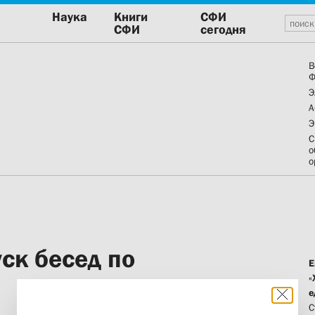
Наука
Книги
СФИ
СФИ
сегодня
В
Ф
Э
А
Э
С
о
о
ск бесед по
Е
«
е
С