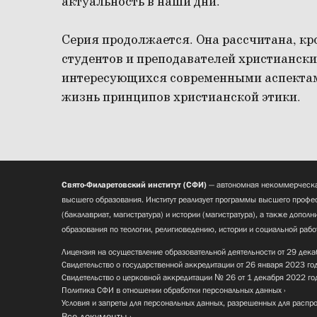
актуальность в наши дни.
Серия продолжается. Она рассчитана, к
студентов и преподавателей христианских
интересующихся современными аспекта
жизнь принципов христианской этики.
Свято-Филаретовский институт (СФИ)
— автономная некоммерческа
высшего образования. Институт реализует программы высшего профес
(бакалавриат, магистратура) и истории (магистратура), а также допол
образования по теологии, религиоведению, истории и социальной рабо
Лицензия на осуществление образовательной деятельности от 29 дека
Свидетельство о государственной аккредитации от 26 января 2023 го
Свидетельство о церковной аккредитации № 26 от 1 декабря 2022 го
Политика СФИ в отношении обработки персональных данных
Условия и запреты для персональных данных, разрешенных для распр
Все документы