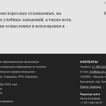
2
роме взрослых оглашаемых, на
В
 учебных заведений, а также всех,
ми осмысления и воплощения в
КОНТАКТЫ
я образовательная организация
сионального образования по теологии
Телефон:
+7 495 623
нительного профессионального
E-mail:
info@edu.sfi.
те. Учредитель: РОО «Сретение».
105066, г. Москва, в
Басманный, пер. Ток
бря 2022 года
Карта проезда
да
да
Редактор сайта
Нелля Комарова
остранения
+7 977 640 59 67