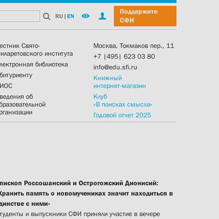
Поддержите
RU
|
EN
СФИ
естник Свято-
Москва, Токмаков пер., 11
иларетовского института
+7 |495| 623 03 80
лектронная библиотека
info@edu.sfi.ru
битуриенту
Книжный
ИОС
интернет-магазин
ведения об
Клуб
бразовательной
«В поисках смысла»
рганизации
Годовой отчет 2025
пископ Россошанский и Острогожский Дионисий:
Хранить память о новомучениках значит находиться в
динстве с ними»
туденты и выпускники СФИ приняли участие в вечере