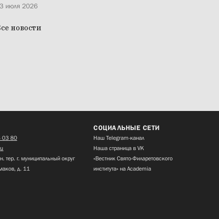
3 июля 2026
се новости
СОЦИАЛЬНЫЕ СЕТИ
 03 80
Наш Telegram-канал
ru
Наша страница в VK
н. тер. г. муниципальный округ
«Вестник Свято-Филаретовского
маков, д. 11
института» на Academia