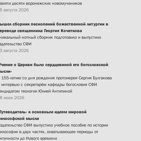
амяти десяти воронежских новомучеников
5 августа 2026
ышел сборник песнопений божественной литургии в
ереводе священника Георгия Кочеткова
никальный нотный сборник подготовило и выпустило
здательство СФИ
3 августа 2026
Учение о Церкви было сердцевиной его богословской
ысли»
 155-летию со дня рождения протоиерея Сергия Булгакова
 интервью с секретарём кафедры богословия СФИ
андидатом теологии Юлией Антипиной
8 июля 2026
Путеводитель» к основным идеям мировой
илософской мысли
здательство СФИ выпустило учебное пособие по истории
илософии в двух частях, охватывающее периоды от
нтичности до Нового времени