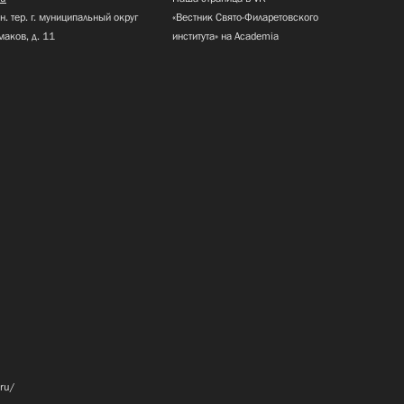
н. тер. г. муниципальный округ
«Вестник Свято-Филаретовского
маков, д. 11
института» на Academia
.ru/