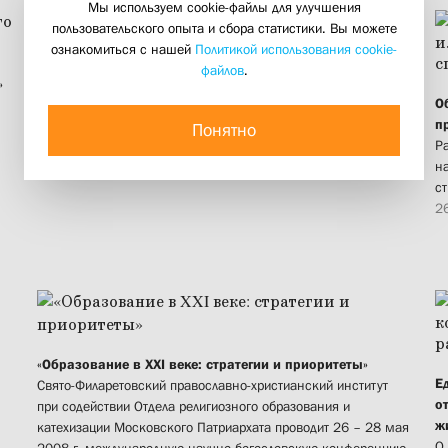
Мы используем cookie-файлы для улучшения
пользовательского опыта и сбора статистики. Вы можете
ознакомиться с нашей
Политикой использования cookie-
файлов
.
Кризис российского образования: поиски выхода
»
Конференция «Образование в ХХI веке: стратегии и
О
приоритеты» начала свою работу
п
Понятно
26 мая 2008
Р
н
ст
2
«Образование в XXI веке: стратегии и приоритеты»
Е
Свято-Филаретовский православно-христианский институт
о
при содействии Отдела религиозного образования и
ж
катехизации Московского Патриархата проводит 26 – 28 мая
О