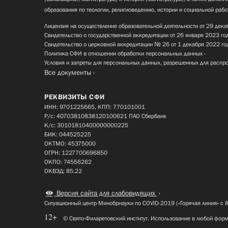
образования по теологии, религиоведению, истории и социальной рабо
Лицензия на осуществление образовательной деятельности от 29 дека
Свидетельство о государственной аккредитации от 26 января 2023 го
Свидетельство о церковной аккредитации № 26 от 1 декабря 2022 го
Политика СФИ в отношении обработки персональных данных
Условия и запреты для персональных данных, разрешенных для распр
Все документы
РЕКВИЗИТЫ СФИ
ИНН: 9701225665, КПП: 770101001
Р/с: 40703810838120100621 ПАО Сбербанк
К/с: 30101810400000000225
БИК: 044525225
ОКТМО: 45375000
ОГРН: 1227700696850
ОКПО: 74556262
ОКВЭД: 85.22
Версия сайта для слабовидящих
Ситуационный центр Минобрнауки по COVID-2019 («Горячая линия» с 
12+
© Свято-Филаретовский институт. Использование в любой форм