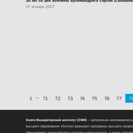
30 лет со дня кончины архимандрита Сергия (Савельев
07 января 2007
...
1
71
72
73
74
75
76
77
7
Свято-Филаретовский институт (СФИ)
— автономная некоммерческа
высшего образования. Институт реализует программы высшего профес
(бакалавриат, магистратура) и истории (магистратура), а также допол