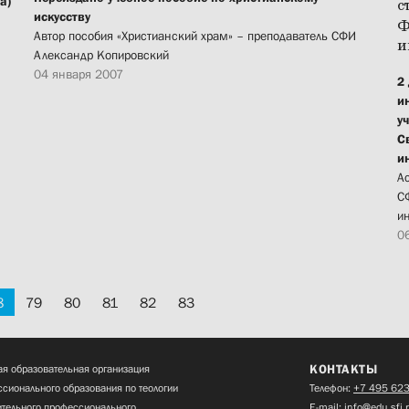
а)
искусству
Автор пособия «Христианский храм» – преподаватель СФИ
Александр Копировский
04 января 2007
2
и
у
С
и
А
С
и
0
8
79
80
81
82
83
КОНТАКТЫ
я образовательная организация
сионального образования по теологии
Телефон:
+7 495 623
нительного профессионального
E-mail:
info@edu.sfi.