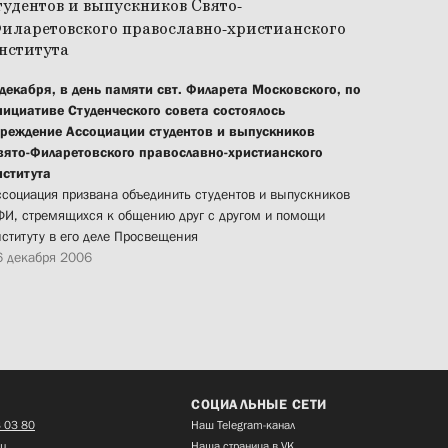
 декабря, в день памяти свт. Филарета Московского, по
нициативе Студенческого совета состоялось
чреждение Ассоциации студентов и выпускников
вято-Филаретовского православно-христианского
нститута
ссоциация призвана объединить студентов и выпускников
ФИ, стремящихся к общению друг с другом и помощи
нституту в его деле Просвещения
6 декабря 2006
СОЦИАЛЬНЫЕ СЕТИ
 03 80
Наш Telegram-канал
ru
Наша страница в VK