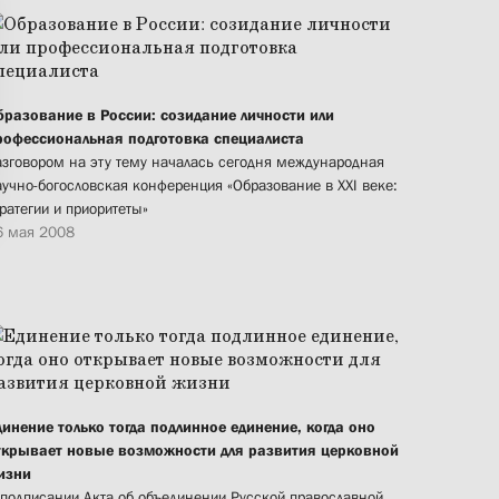
бразование в России: созидание личности или
рофессиональная подготовка специалиста
азговором на эту тему началась сегодня международная
аучно-богословская конференция «Образование в XXI веке:
ратегии и приоритеты»
6 мая 2008
динение только тогда подлинное единение, когда оно
ткрывает новые возможности для развития церковной
изни
 подписании Акта об объединении Русской православной