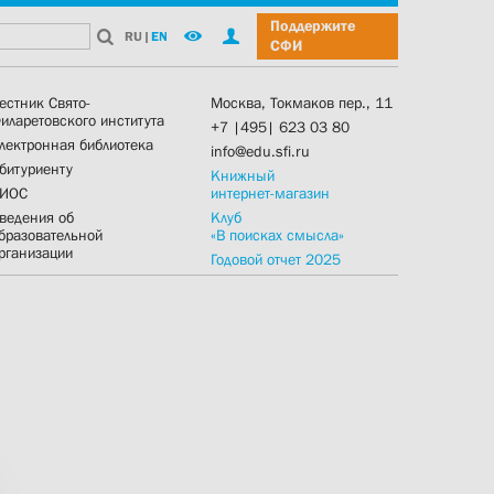
Поддержите
RU
|
EN
СФИ
естник Свято-
Москва, Токмаков пер., 11
иларетовского института
+7 |495| 623 03 80
лектронная библиотека
info@edu.sfi.ru
битуриенту
Книжный
ИОС
интернет-магазин
ведения об
Клуб
бразовательной
«В поисках смысла»
рганизации
Годовой отчет 2025