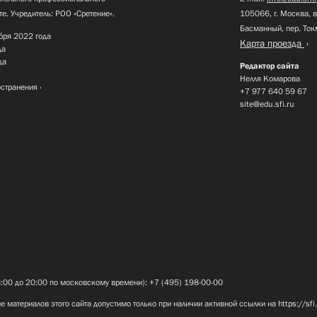
те. Учредитель: РОО «Сретение».
105066, г. Москва, в
Басманный, пер. Ток
бря 2022 года
Карта проезда
да
да
Редактор сайта
Нелля Комарова
остранения
+7 977 640 59 67
site@edu.sfi.ru
8:00 до 20:00 по московскому времени): +7 (495) 198-00-00
е материалов этого сайта допустимо только при наличии активной ссылки на
https://sfi