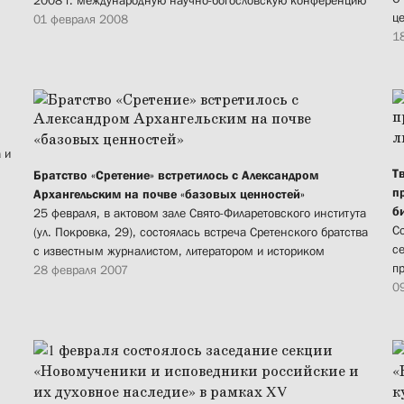
2008 г. международную научно-богословскую конференцию
ц
01 февраля 2008
1
 и
Т
Братство «Сретение» встретилось с Александром
п
Архангельским на почве «базовых ценностей»
б
25 февраля, в актовом зале Свято-Филаретовского института
С
(ул. Покровка, 29), состоялась встреча Сретенского братства
с
с известным журналистом, литератором и историком
п
28 февраля 2007
0