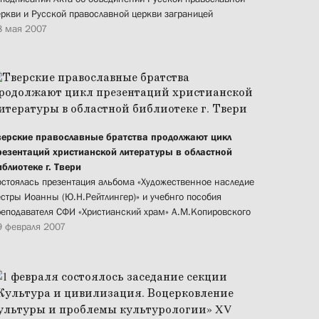
еркви и Русской православной церкви заграницей
8 мая 2007
верские православные братства продолжают цикл
резентаций христианской литературы в областной
иблиотеке г. Твери
остоялась презентация альбома «Художественное наследие
естры Иоанны (Ю.Н.Рейтлингер)» и учебнго пособия
реподавателя СФИ «Христианский храм» А.М.Копировского
9 февраля 2007