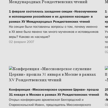
1 февраля состоялось заседание секции «Новомученики
1
и исповедники российские и их духовное наследие» в
ц
рамках XV Международных Рождественских чтений
к
На секции были поставлены вопросы о том, почему именно
ч
в XX веке было явлено так много мучеников и исповедников
У
веры? Каково их наследие?
х
02 февраля 2007
т
с
0
Конференция «Миссионерское служение Церкви» прошла
2
31 января в Москве в рамках XV Рождественских чтений
П
Открыл конференцию архиепископ Белгородский и
«
Старооскольский Иоанн, председатель Миссионерского
0