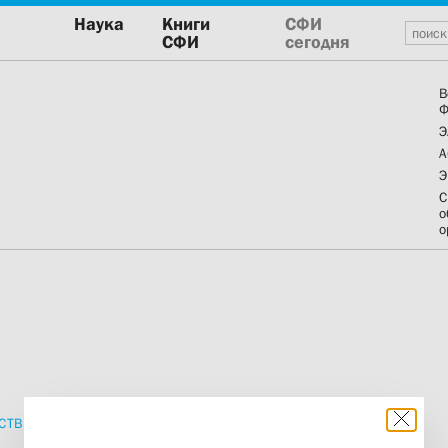
Наука
Книги
СФИ
СФИ
сегодня
В
Ф
Э
А
Э
С
о
о
СТВИЯ
ПРОПОВЕДИ
ИЗДАНИЯ