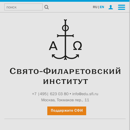
RU
|
EN
+7 |495| 623 03 80
•
info@edu.sfi.ru
Москва, Токмаков пер., 11
Поддержите СФИ