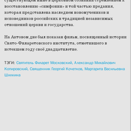
существующем ныне в церковном сознании стремлением к
восстановлению «симфонии» и той частью предания,
которая представлена наследием новомучеников и
исповедников российских и традицией независимых
отношений церкви и государства.
На Актовом дне был показан фильм, посвященный истории
Свято-Филаретовского института, отметившего в
истекшем году своё двадцатилетие.
ТЭГИ:
Святитель Филарет Московский,
Александр Михайлович
Копировский,
Священник Георгий Кочетков,
Маргарита Васильевна
Шилкина