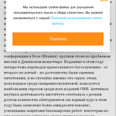
интеграция в общий образовательный процесс, в том числе
Мы используем cookie-файлы для улучшения
и активное взаимодействие с другими вузами и научными
пользовательского опыта и сбора статистики. Вы можете
учреждениями. Институт успешно провёл академическую
ознакомиться с нашей
Политикой использования cookie-
международную научно-богословскую конференцию по
файлов
.
проблемам образования, собравшую лучших специалистов
в этой области, студенческие «Сретенские чтения», где
выступали представители православных вузов из разных
Понятно
городов России и ближнего зарубежья, активно участвовал
в двадцати конференциях в разных странах мира, в том
числе в Рождественских чтениях, богословской
конференции в Бозе (Италия), круглом столе по проблемам
миссии в Даниловом монастыре. Изданные в этом году
четыре тома переводов православного богослужения – со
второго по пятый – по достоинству были оценены
читателями, и не случайно именно эта серия, очень
популярная среди священнослужителей, пользуется
наибольшим спросом среди всех изданий СФИ. Активная
научная деятельность института сочеталась с резким
ростом количества абитуриентов (на первый курс в этом
году было зачислено более семидесяти человек),
успешными защитами бакалаврских работ: некоторые из