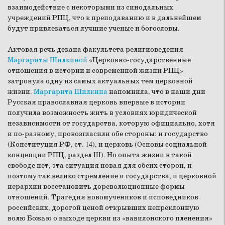
взаимодействие с некоторыми из синодальных
учреждений РПЦ, что к преподаванию и в дальнейшем
будут привлекаться лучшие ученые и богословы.
Актовая речь декана факультета религиоведения
Маргариты Шилкиной
«Церковно-государственные
отношения в истории и современной жизни РПЦ»
затронула одну из самых актуальных тем церковной
жизни.
Маргарита Шилкина
напомнила, что в наши дни
Русская православная церковь впервые в истории
получила возможность жить в условиях юридической
независимости от государства, которую официально, хотя
и по-разному, провозгласили обе стороны: и государство
(Конституция РФ, ст. 14), и церковь (Основы социальной
концепции РПЦ, раздел III). Но опыта жизни в такой
свободе нет, эта ситуация новая для обеих сторон, и
поэтому так велико стремление и государства, и церковной
иерархии восстановить дореволюционные формы
отношений. Трагедия новомучеников и исповедников
российских, дорогой ценой открывших непреклонную
волю Божью о выходе церкви из «вавилонского пленения»