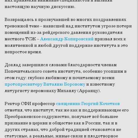
них привлекли внимание специалистов и вызвали
настоящую научную дискуссию.
Возвращаясь к прозвучавшей во многих поздравлениях
тревожной теме – нависшей над институтом угрозе потери
помещений из-за рейдерского давления руководителя
местного ТСЖ –
Александр Копировский
призвал всех к
молитвенной и любой другой поддержке института в это
непростое время.
Доклад завершился словами благодарности членам
Попечительского совета института, особенно усопшим в
этом году: глубоко любимому и почитаемому всеми
протопресвитеру Виталию Боровому
и известному
литургисту иеромонаху Михаилу (Арранцу).
Ректор СФИ профессор
священник Георгий Кочетков
отметил, что институт, так же как и поддерживающее его
Преображенское содружество, получает всё большее
признание в церкви и обществе как в России, так и в
других странах, что доброй традицией становятся не
статусные, а реальные, живые связи и плодотворное