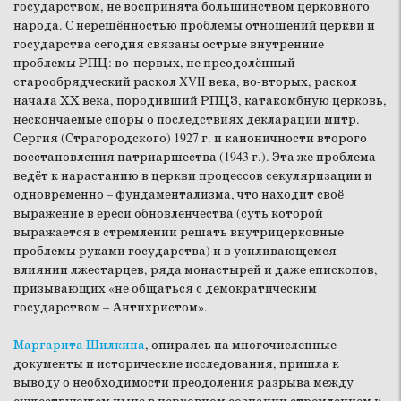
государством, не воспринята большинством церковного
народа. С нерешённостью проблемы отношений церкви и
государства сегодня связаны острые внутренние
проблемы РПЦ: во-первых, не преодолённый
старообрядческий раскол XVII века, во-вторых, раскол
начала ХХ века, породивший РПЦЗ, катакомбную церковь,
нескончаемые споры о последствиях декларации митр.
Сергия (Страгородского) 1927 г. и каноничности второго
восстановления патриаршества (1943 г.). Эта же проблема
ведёт к нарастанию в церкви процессов секуляризации и
одновременно – фундаментализма, что находит своё
выражение в ереси обновленчества (суть которой
выражается в стремлении решать внутрицерковные
проблемы руками государства) и в усиливающемся
влиянии лжестарцев, ряда монастырей и даже епископов,
призывающих «не общаться с демократическим
государством – Антихристом».
Маргарита Шилкина
, опираясь на многочисленные
документы и исторические исследования, пришла к
выводу о необходимости преодоления разрыва между