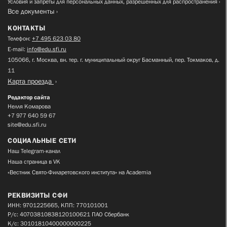
Условия и запреты для персональных данных, разрешенных для распространения
Все документы
КОНТАКТЫ
Телефон:
+7 495 623 03 80
E-mail:
info@edu.sfi.ru
105066, г. Москва, вн. тер. г. муниципальный округ Басманный, пер. Токмаков, д.
11
Карта проезда
Редактор сайта
Нелля Комарова
+7 977 640 59 67
site@edu.sfi.ru
СОЦИАЛЬНЫЕ СЕТИ
Наш Telegram-канал
Наша страница в VK
«Вестник Свято-Филаретовского института» на Academia
РЕКВИЗИТЫ СФИ
ИНН: 9701225665, КПП: 770101001
Р/с: 40703810838120100621 ПАО Сбербанк
К/с: 30101810400000000225