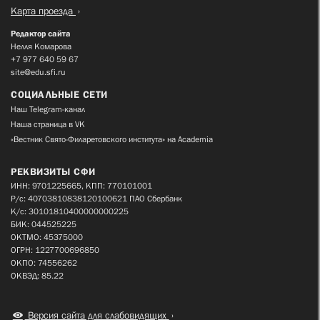
Карта проезда
Редактор сайта
Нелля Комарова
+7 977 640 59 67
site@edu.sfi.ru
СОЦИАЛЬНЫЕ СЕТИ
Наш Telegram-канал
Наша страница в VK
«Вестник Свято-Филаретовского института» на Academia
РЕКВИЗИТЫ СФИ
ИНН: 9701225665, КПП: 770101001
Р/с: 40703810838120100621 ПАО Сбербанк
К/с: 30101810400000000225
БИК: 044525225
ОКТМО: 45375000
ОГРН: 1227700696850
ОКПО: 74556262
ОКВЭД: 85.22
Версия сайта для слабовидящих