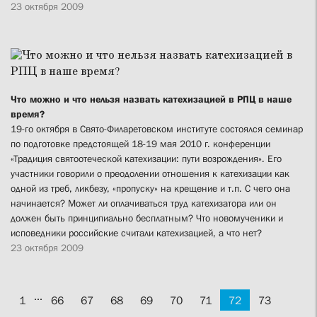
23 октября 2009
Что можно и что нельзя назвать катехизацией в РПЦ в наше
время?
19-го октября в Свято-Филаретовском институте состоялся семинар
по подготовке предстоящей 18-19 мая 2010 г. конференции
«Традиция святоотеческой катехизации: пути возрождения». Его
участники говорили о преодолении отношения к катехизации как
одной из треб, ликбезу, «пропуску» на крещение и т.п. С чего она
начинается? Может ли оплачиваться труд катехизатора или он
должен быть принципиально бесплатным? Что новомученики и
исповедники российские считали катехизацией, а что нет?
23 октября 2009
...
1
66
67
68
69
70
71
72
73
...