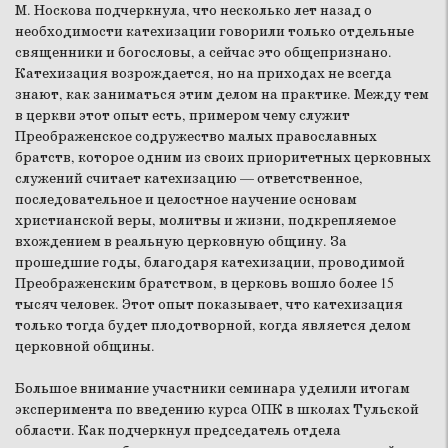
М. Носкова подчеркнула, что несколько лет назад о
необходимости катехизации говорили только отдельные
священники и богословы, а сейчас это общепризнано.
Катехизация возрождается, но на приходах не всегда
знают, как заниматься этим делом на практике. Между тем
в церкви этот опыт есть, примером чему служит
Преображенское содружество малых православных
братств, которое одним из своих приоритетных церковных
служений считает катехизацию — ответственное,
последовательное и целостное научение основам
христианской веры, молитвы и жизни, подкрепляемое
вхождением в реальную церковную общину. За
прошедшие годы, благодаря катехизации, проводимой
Преображенским братством, в церковь вошло более 15
тысяч человек. Этот опыт показывает, что катехизация
только тогда будет плодотворной, когда является делом
церковной общины.
Большое внимание участники семинара уделили итогам
эксперимента по введению курса ОПК в школах Тульской
области. Как подчеркнул председатель отдела