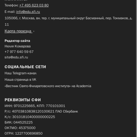
Телефон:
+7 495 623 03 80
E-mail:
info@edu.sfi.ru
105066, г. Москва, вн. тер. г. муниципальный округ Басманный, пер. Токмаков, д.
11
Карта проезда
Редактор сайта
Нелля Комарова
+7 977 640 59 67
site@edu.sfi.ru
СОЦИАЛЬНЫЕ СЕТИ
Наш Telegram-канал
Наша страница в VK
«Вестник Свято-Филаретовского института» на Academia
РЕКВИЗИТЫ СФИ
ИНН: 9701225665, КПП: 770101001
Р/с: 40703810838120100621 ПАО Сбербанк
К/с: 30101810400000000225
БИК: 044525225
ОКТМО: 45375000
ОГРН: 1227700696850