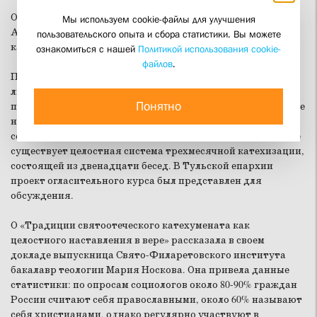
Открывая семинар, митрополит Тульский и Белевский
Мы используем cookie-файлы для улучшения
Алексий подчеркнул, что религиозное образование и
пользовательского опыта и сбора статистики. Вы можете
катехизация необходимы не только детям, но и взрослым.
ознакомиться с нашей
Политикой использования cookie-
файлов
.
Понимание того, что невозможно крестить и венчать
людей, не имеющих представления о вере, стало
Понятно
практически общим, но в сфере практической остается еще
немало вопросов. В качестве удачного примера участники
семинара приводили опыт екатеринбургской епархии, где
существует целостная система трехмесячной катехизации,
состоящей из двенадцати бесед. В Тульской епархии
проект огласительного курса был представлен для
обсуждения.
О «Традиции святоотеческого катехумената как
целостного наставления в вере» рассказала в своем
докладе выпускница Свято-Филаретовского института
бакалавр теологии Мария Носкова. Она привела данные
статистики: по опросам социологов около 80-90% граждан
России считают себя православными, около 60% называют
себя христианами, однако регулярно участвуют в