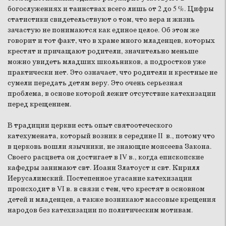
богослужениях и таинствах всего лишь от 2 до 5 %. Цифры
статистики свидетельствуют о том, что вера и жизнь
зачастую не понимаются как единое целое. Об этом же
говорит и тот факт, что в храме много младенцев, которых
крестят и причащают родители, значительно меньше
можно увидеть младших школьников, а подростков уже
практически нет. Это означает, что родители и крестные не
сумели передать детям веру. Это очень серьезная
проблема, в основе которой лежит отсутствие катехизации
перед крещением.
В традиции церкви есть опыт святоотеческого
катехумената, который возник в середине II в., потому что
в церковь вошли язычники, не знающие моисеева Закона.
Своего расцвета он достигает в IV в., когда епископские
кафедры занимают свт. Иоанн Златоуст и свт. Кирилл
Иерусалимский. Постепенное угасание катехизации
происходит в VI в. в связи с тем, что крестят в основном
детей и младенцев, а также возникают массовые крещения
народов без катехизации по политическим мотивам.