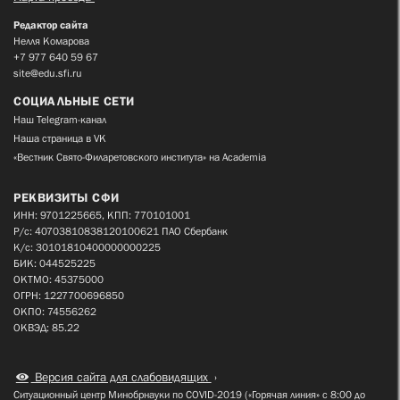
Редактор сайта
Нелля Комарова
+7 977 640 59 67
site@edu.sfi.ru
СОЦИАЛЬНЫЕ СЕТИ
Наш Telegram-канал
Наша страница в VK
«Вестник Свято-Филаретовского института» на Academia
РЕКВИЗИТЫ СФИ
ИНН: 9701225665, КПП: 770101001
Р/с: 40703810838120100621 ПАО Сбербанк
К/с: 30101810400000000225
БИК: 044525225
ОКТМО: 45375000
ОГРН: 1227700696850
ОКПО: 74556262
ОКВЭД: 85.22
Версия сайта для слабовидящих
Ситуационный центр Минобрнауки по COVID-2019 («Горячая линия» с 8:00 до