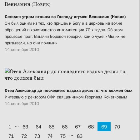
Сегодня утром отошел ко Господу игумен Вениамин (Новик)
Он был одним из тех, кто пришел к Богу и в церковь на волне
обращений в христианство интеллигенции 70-х годов. Об этом
процессе прот. Виталий Боровой говорил, как о чуде: «Мы их не
призывали, но они пришли»
14 сентября 2010
Отец Александр до последнего вздоха делал то, что должен был
Интервью с ректором СФИ священником Георгием Кочетковым
14 сентября 2010
...
1
63
64
65
66
67
68
69
70
...
71
72
73
74
75
83