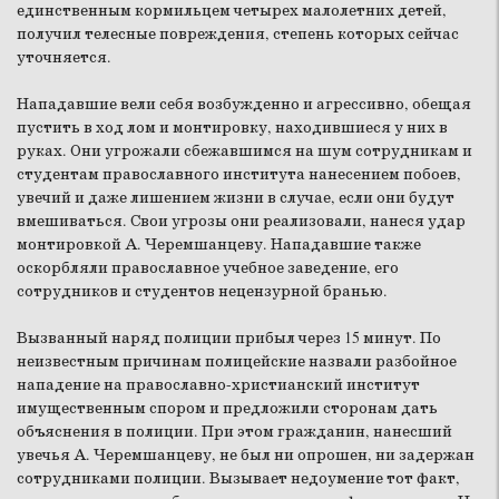
единственным кормильцем четырех малолетних детей,
получил телесные повреждения, степень которых сейчас
уточняется.
Нападавшие вели себя возбужденно и агрессивно, обещая
пустить в ход лом и монтировку, находившиеся у них в
руках. Они угрожали сбежавшимся на шум сотрудникам и
студентам православного института нанесением побоев,
увечий и даже лишением жизни в случае, если они будут
вмешиваться. Свои угрозы они реализовали, нанеся удар
монтировкой А. Черемшанцеву. Нападавшие также
оскорбляли православное учебное заведение, его
сотрудников и студентов нецензурной бранью.
Вызванный наряд полиции прибыл через 15 минут. По
неизвестным причинам полицейские назвали разбойное
нападение на православно-христианский институт
имущественным спором и предложили сторонам дать
объяснения в полиции. При этом гражданин, нанесший
увечья А. Черемшанцеву, не был ни опрошен, ни задержан
сотрудниками полиции. Вызывает недоумение тот факт,