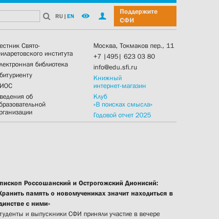
Поддержите
RU
|
EN
СФИ
естник Свято-
Москва, Токмаков пер., 11
иларетовского института
+7 |495| 623 03 80
лектронная библиотека
info@edu.sfi.ru
битуриенту
Книжный
ИОС
интернет-магазин
ведения об
Клуб
бразовательной
«В поисках смысла»
рганизации
Годовой отчет 2025
пископ Россошанский и Острогожский Дионисий:
Хранить память о новомучениках значит находиться в
динстве с ними»
туденты и выпускники СФИ приняли участие в вечере