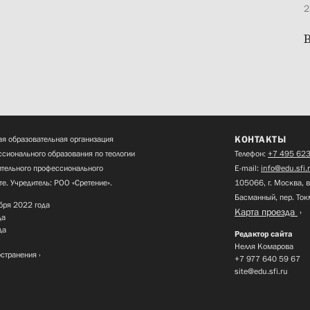
2
В
КОНТАКТЫ
я образовательная организация
сионального образования по теологии
Телефон:
+7 495 623
нительного профессионального
E-mail:
info@edu.sfi.
те. Учредитель: РОО «Сретение».
105066, г. Москва, в
Басманный, пер. Ток
бря 2022 года
Карта проезда
да
да
Редактор сайта
Нелля Комарова
остранения
+7 977 640 59 67
site@edu.sfi.ru