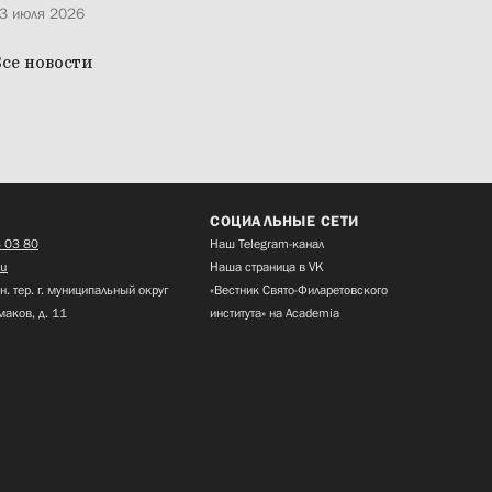
3 июля 2026
се новости
СОЦИАЛЬНЫЕ СЕТИ
 03 80
Наш Telegram-канал
ru
Наша страница в VK
н. тер. г. муниципальный округ
«Вестник Свято-Филаретовского
маков, д. 11
института» на Academia