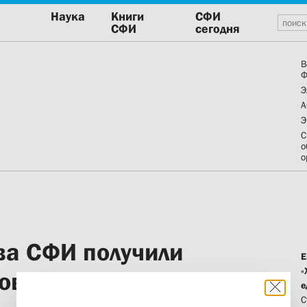
Наука
Книги
СФИ
СФИ
сегодня
В
Ф
Э
А
Э
С
о
о
ва СФИ получили
Е
«
Совета РПЦ
е
С