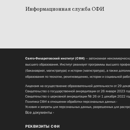
Информационная служба СФИ
Свято-Филаретовский институт (СФИ)
— автономная некоммерческа
высшего образования. Институт реализует программы высшего профес
(бакалавриат, магистратура) и истории (магистратура), а также допол
образования по теологии, религиоведению, истории и социальной рабо
Лицензия на осуществление образовательной деятельности от 29 дека
Свидетельство о государственной аккредитации от 26 января 2023 го
Свидетельство о церковной аккредитации № 26 от 1 декабря 2022 го
Политика СФИ в отношении обработки персональных данных
Условия и запреты для персональных данных, разрешенных для распр
Все документы
РЕКВИЗИТЫ СФИ