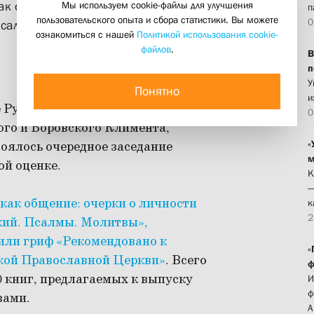
Мы используем cookie-файлы для улучшения
как общение: очерки о личности
п
пользовательского опыта и сбора статистики. Вы можете
0
Псалмы. Молитвы»
ознакомиться с нашей
Политикой использования cookie-
файлов
.
В
п
У
Понятно
и
те Русской Православной Церкви
0
го и Боровского Климента,
«
тоялось очередное заседание
м
ой оценке.
К
—
как общение: очерки о личности
к
2
кий. Псалмы. Молитвы»,
ли гриф «Рекомендовано к
«
кой Православной Церкви»
. Всего
ф
0 книг, предлагаемых к выпуску
И
ф
вами.
А