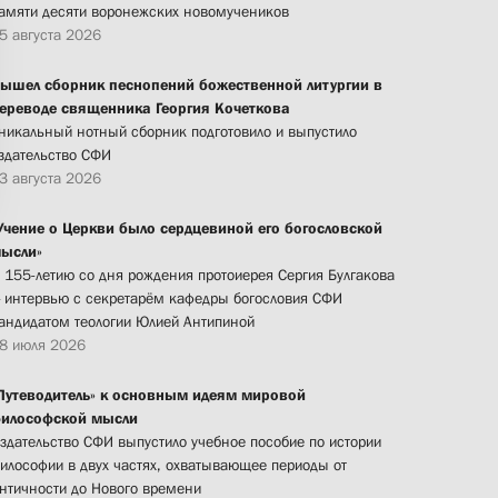
амяти десяти воронежских новомучеников
5 августа 2026
ышел сборник песнопений божественной литургии в
ереводе священника Георгия Кочеткова
никальный нотный сборник подготовило и выпустило
здательство СФИ
3 августа 2026
Учение о Церкви было сердцевиной его богословской
ысли»
 155-летию со дня рождения протоиерея Сергия Булгакова
 интервью с секретарём кафедры богословия СФИ
андидатом теологии Юлией Антипиной
8 июля 2026
Путеводитель» к основным идеям мировой
илософской мысли
здательство СФИ выпустило учебное пособие по истории
илософии в двух частях, охватывающее периоды от
нтичности до Нового времени