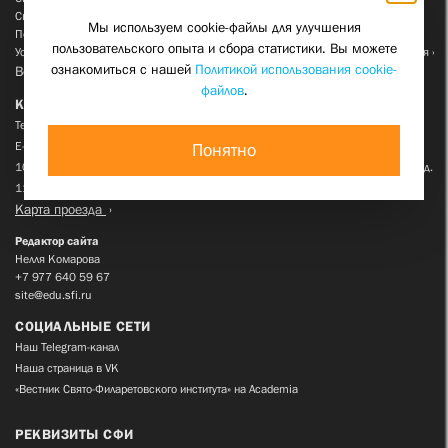
Свидетельство о церковной аккредитации № 26 от 1 декабря 2022 года
Мы используем cookie-файлы для улучшения
Политика СФИ в отношении обработки персональных данных
пользовательского опыта и сбора статистики. Вы можете
Условия и запреты для персональных данных, разрешенных для распространения
ознакомиться с нашей
Политикой использования cookie-
Все документы
файлов
.
КОНТАКТЫ
Телефон:
+7 495 623 03 80
E-mail:
info@edu.sfi.ru
Понятно
105066, г. Москва, вн. тер. г. муниципальный округ Басманный, пер. Токмаков, д.
11
Карта проезда
Редактор сайта
Нелля Комарова
+7 977 640 59 67
site@edu.sfi.ru
СОЦИАЛЬНЫЕ СЕТИ
Наш Telegram-канал
Наша страница в VK
«Вестник Свято-Филаретовского института» на Academia
РЕКВИЗИТЫ СФИ