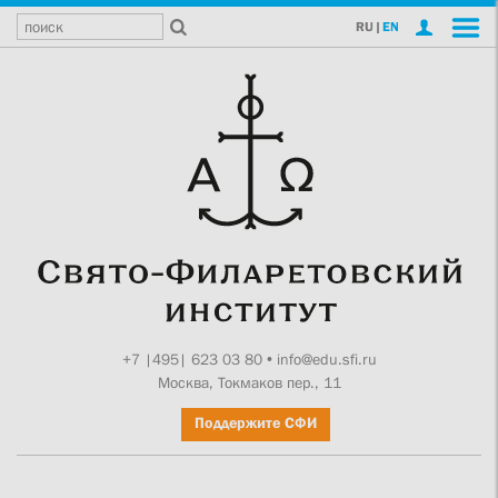
RU
|
EN
+7 |495| 623 03 80
•
info@edu.sfi.ru
Москва, Токмаков пер., 11
Поддержите СФИ