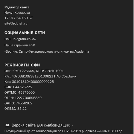
Редактор сайта
Нелля Комарова
+7 977 640 59 67
site@edu.sfi.ru
СОЦИАЛЬНЫЕ СЕТИ
Наш Telegram-канал
Наша страница в VK
«Вестник Свято-Филаретовского института» на Academia
РЕКВИЗИТЫ СФИ
ИНН: 9701225665, КПП: 770101001
Р/с: 40703810838120100621 ПАО Сбербанк
К/с: 30101810400000000225
БИК: 044525225
ОКТМО: 45375000
ОГРН: 1227700696850
ОКПО: 74556262
ОКВЭД: 85.22
Версия сайта для слабовидящих
Ситуационный центр Минобрнауки по COVID-2019 («Горячая линия» с 8:00 до