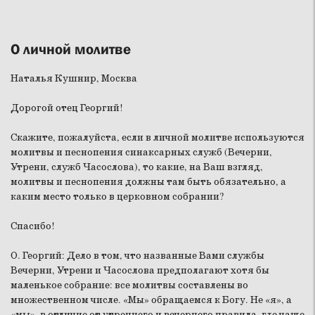
О личной молитве
Наталья Кушнир, Москва
Дорогой отец Георгий!
Скажите, пожалуйста, если в личной молитве используются
молитвы и песнопения синаксарных служб (Вечерни,
Утрени, служб Часослова), то какие, на Ваш взгляд,
молитвы и песнопения должны там быть обязательно, а
каким место только в церковном собрании?
Спасибо!
О. Георгий:
Дело в том, что названные Вами службы
Вечерни, Утрени и Часослова предполагают хотя бы
маленькое собрание: все молитвы составлены во
множественном числе. «Мы» обращаемся к Богу. Не «я», а
«мы», в отличие от утреннего и вечернего правила, где чаще