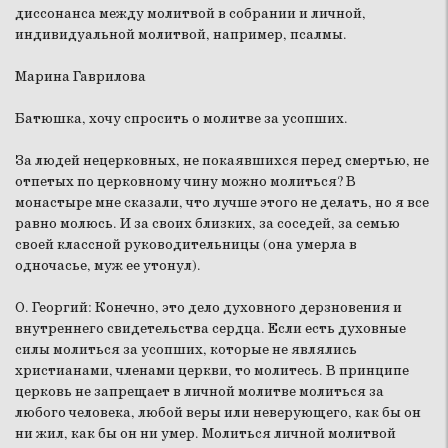
диссонанса между молитвой в собрании и личной,
индивидуальной молитвой, например, псалмы.
Марина Гаврилова
Батюшка, хочу спросить о молитве за усопших.
За людей нецерковных, не покаявшихся перед смертью, не
отпетых по церковному чину можно молиться? В
монастыре мне сказали, что лучше этого не делать, но я все
равно молюсь. И за своих близких, за соседей, за семью
своей классной руководительницы (она умерла в
одночасье, муж ее утонул).
О. Георгий:
Конечно, это дело духовного дерзновения и
внутреннего свидетельства сердца. Если есть духовные
силы молиться за усопших, которые не являлись
христианами, членами церкви, то молитесь. В принципе
церковь не запрещает в личной молитве молиться за
любого человека, любой веры или неверующего, как бы он
ни жил, как бы он ни умер. Молиться личной молитвой