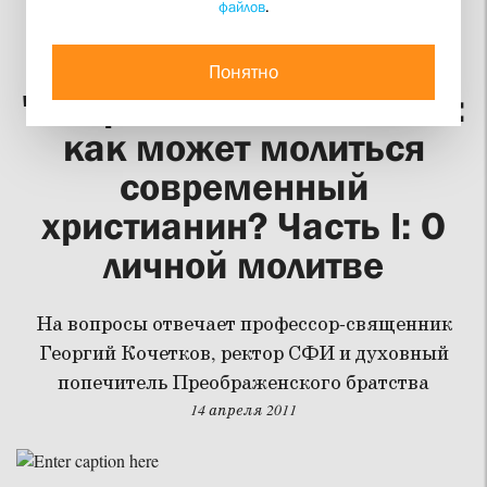
файлов
.
Ответы на вопросы
интернет-конференции
Понятно
"Непрестанно молитесь":
как может молиться
современный
христианин? Часть I: О
личной молитве
На вопросы отвечает профессор-священник
Георгий Кочетков, ректор СФИ и духовный
попечитель Преображенского братства
14 апреля 2011