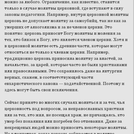
можно за любого. Ограничение, как известно, ставится
только в случае молитвы церковной, где вступают в силу
законы педагогики. Например, внутри церковной молитвы
церковь не допускает молитву за самоубийц, так же как за
умерших от алкоголизма и за не членов церкви. Это
понятно: церковь приносит Богу молитвы и моления за
тех, кто близок к Богу, кто является членом церкви. Хотя и
в церковной молитве есть древние части, которые могут
относиться не только к членам церкви. Например,
традиционно церковь приносила молитву за властей, за
начальство, за царей, которые часто не были христианами
или православными. Это сохранилось даже на литургии
верных, скажем, в соответствующей части
евхаристического канона — ходатайственной. Поэтому и
здесь могут быть свои исключения.
Сейчас принято во многих случаях молиться и за тех, чья
церковность под вопросом, за неправославных христиан
или за тех, кто жил, не посещая храм, не причащаясь, кто
умер без покаяния или погребен без отпевания. Даже за
некрещеных людей можно приносить некоторые молитвы.
Но в таинствах, когда церковь собирается в молитве