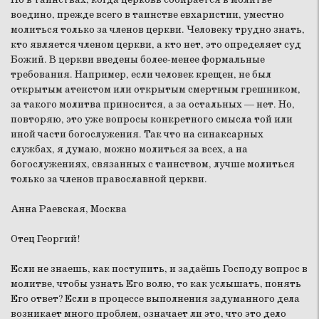
воедино, прежде всего в таинстве евхаристии, уместно
молиться только за членов церкви. Человеку трудно знать,
кто является членом церкви, а кто нет, это определяет суд
Божий. В церкви введены более-менее формальные
требования. Например, если человек крещен, не был
открытым атеистом или открытым смертным грешником,
за такого молитва приносится, а за остальных — нет. Но,
повторяю, это уже вопросы конкретного смысла той или
иной части богослужения. Так что на синаксарных
службах, я думаю, можно молиться за всех, а на
богослужениях, связанных с таинством, лучше молиться
только за членов православной церкви.
Анна Раевская, Москва
Отец Георгий!
Если не знаешь, как поступить, и задаёшь Господу вопрос в
молитве, чтобы узнать Его волю, то как услышать, понять
Его ответ? Если в процессе выполнения задуманного дела
возникает много проблем, означает ли это, что это дело