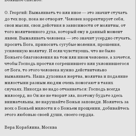
О. Георгий:
Вымаливать то или иное — это значит стучать
до тех пор, пока не отворят. Человек корректирует себя,
свои мысли, свои действия в зависимости от молитвы, от
того молитвенного духа, который ему в данный момент
явлен. Вымаливать человека — это значит усердно стучать,
просить Бога, приносить сугубые моления, прошения,
усиленную молитву. И если чувствуешь, что не было
Божьего благоволения на том или ином человеке, а хочется,
чтобы Господь простил согрешившего или уклонившегося
от Бога, то этого человека нужно действительно
вымаливать. Наша духовная жертва, молитва и подаяние
милостыни разным людям очень помогают в таких
случаях. Никогда не надо отчаиваться: Господь всегда
милосерд, но Он же не творит зла, поэтому будьте здесь
внимательны, не нарушайте Божьи заповеди. Молитесь за
всех о Божьей милости и о Божьем прощении, добивайтесь
этого любовью своей души, своего сердца.
Вера Кораблина, Москва