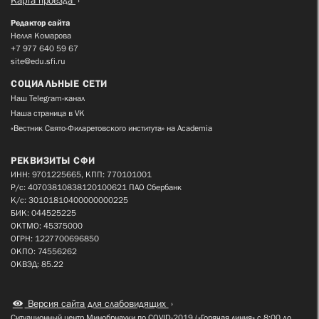
Редактор сайта
Нелля Комарова
+7 977 640 59 67
site@edu.sfi.ru
СОЦИАЛЬНЫЕ СЕТИ
Наш Telegram-канал
Наша страница в VK
«Вестник Свято-Филаретовского института» на Academia
РЕКВИЗИТЫ СФИ
ИНН: 9701225665, КПП: 770101001
Р/с: 40703810838120100621 ПАО Сбербанк
К/с: 30101810400000000225
БИК: 044525225
ОКТМО: 45375000
ОГРН: 1227700696850
ОКПО: 74556262
ОКВЭД: 85.22
Версия сайта для слабовидящих
Ситуационный центр Минобрнауки по COVID-2019 («Горячая линия» с 8:00 до