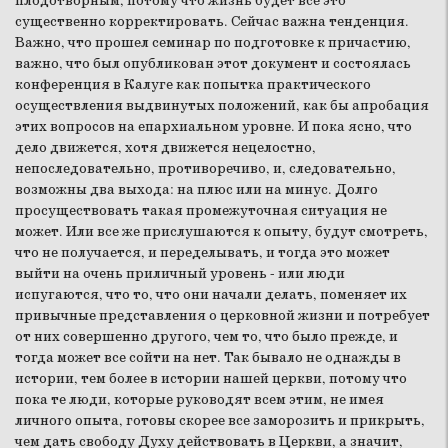
плодотворным, потому что жизнь будет все это
существенно корректировать. Сейчас важна тенденция.
Важно, что прошел семинар по подготовке к причастию,
важно, что был опубликован этот документ и состоялась
конференция в Калуге как попытка практического
осуществления выдвинутых положений, как бы апробация
этих вопросов на епархиальном уровне. И пока ясно, что
дело движется, хотя движется нецелостно,
непоследовательно, противоречиво, и, следовательно,
возможны два выхода: на плюс или на минус. Долго
просуществовать такая промежуточная ситуация не
может. Или все же прислушаются к опыту, будут смотреть,
что не получается, и переделывать, и тогда это может
выйти на очень приличный уровень - или люди
испугаются, что то, что они начали делать, поменяет их
привычные представления о церковной жизни и потребует
от них совершенно другого, чем то, что было прежде, и
тогда может все сойти на нет. Так бывало не однажды в
истории, тем более в истории нашей церкви, потому что
пока те люди, которые руководят всем этим, не имея
личного опыта, готовы скорее все заморозить и прикрыть,
чем дать свободу Духу действовать в Церкви, а значит,