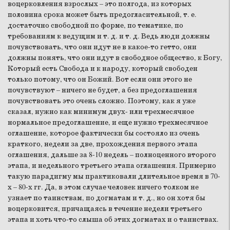
воцерковления взрослых – это полгода, из которых
половина срока может быть предогласительной, т. е.
достаточно свободной по форме, по тематике, по
требованиям к ведущим и т. д. и т. д. Ведь люди должны
почувствовать, что они идут не в какое-то гетто, они
должны понять, что они идут в свободное общество, к Богу,
Который есть Свобода и к народу, который свободен
только потому, что он Божий. Вот если они этого не
почувствуют – ничего не будет, а без предоглашения
почувствовать это очень сложно. Поэтому, как я уже
сказал, нужно как минимум двух- или трехмесячное
нормальное предоглашение, и еще нужно трехмесячное
оглашение, которое фактически бы состояло из очень
краткого, недели за две, прохождения первого этапа
оглашения, дальше за 8-10 недель – полноценного второго
этапа, и недельного третьего этапа оглашения. Примерно
такую парадигму мы практиковали длительное время в 70-
х – 80-х гг. Да, в этом случае человек ничего толком не
узнает по таинствам, по догматам и т. д., но он хотя бы
воцерковится, причащаясь в течение недели третьего
этапа и хоть что-то слыша об этих догматах и о таинствах.