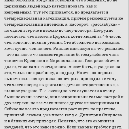
нами боролись, когда мы говорили, что крещеных, но не
церковных людей надо катехизировать, как и
некрещеных!) Тут это признается, но предлагается
четырехнедельная катехизация, причем рекомендуется не
четырехнедельный интенсив, а, наоборот, «расслабуха» –
по одной встрече в неделю по часу-полтора. Нетрудно
посчитать, что ввести в Церковь хотят людей за 4-6 часов,
что, конечно, полная утопия. Это абсолютно невозможно,
хотя лучше, чем ничего. Раньше максимум на что решались
– это на какое-то комментирование богослужебного чина
таинства Крещения и Миропомазания. Говорили об этом
долго, те же самые четыре часа, может быть, и уходили на
это, только не вразбивку, а подряд. Но это, во-первых,
выматывало священника, во-вторых, приводило к тому,
что часто вперед выдвигались детали второстепенные, а
главное уходило. Т. е. очевидно, что слушатели к этому
были не очень готовы, они воспринимали только настрой и
дух встречи, но все-таки многое другое не воспринимали.
Сейчас же все это предлагается растянуть по практике,
принятой, скажем, уже много лет у о. Димитрия Смирнова
и в близких ему приходах. Понятно, что это окончится
неудачей, что это невозможно. Если каноны требуют двух,