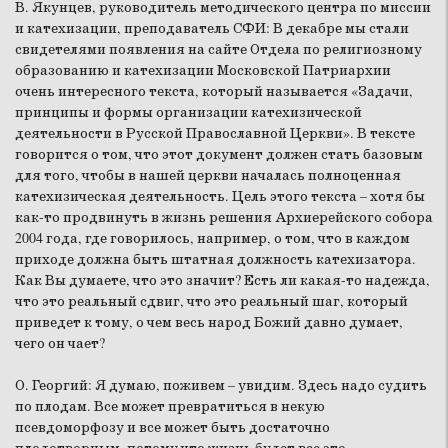
В. Якунцев, руководитель методического центра по миссии
и катехизации, преподаватель СФИ:
В декабре мы стали
свидетелями появления на сайте Отдела по религиозному
образованию и катехизации Московской Патриархии
очень интересного текста, который называется «Задачи,
принципы и формы организации катехизической
деятельности в Русской Православной Церкви». В тексте
говорится о том, что этот документ должен стать базовым
для того, чтобы в нашей церкви началась полноценная
катехизическая деятельность. Цель этого текста – хотя бы
как-то продвинуть в жизнь решения Архиерейского собора
2004 года, где говорилось, например, о том, что в каждом
приходе должна быть штатная должность катехизатора.
Как Вы думаете, что это значит? Есть ли какая-то надежда,
что это реальный сдвиг, что это реальный шаг, который
приведет к тому, о чем весь народ Божий давно думает,
чего он чает?
О. Георгий:
Я думаю, поживем – увидим. Здесь надо судить
по плодам. Все может превратиться в некую
псевдоморфозу и все может быть достаточно