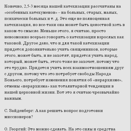
Конечно, 2,5-3 месяца нашей катехизации рассчитаны на
«особенных катехуменов» – на больных, старых, малых,
психически больных и т. д. Это еще не полноценная
катехизация, но все-таки она может быть целостной хоть в
каком-то смысле. Меньше этого, я считаю, просто
невозможно всерьез говорить о катехизации взрослых как
таковой. Другое дело, что и для такой катехизации
придется дополнительно учить священников, которые
этого, может быть, и не захотят, придется учить народ,
который, может быть, этого тоже не захочет, потому что
это трудно. Придется учить всех взаимоотношениям друг
с другом, потому что это потребует свободы Народа
Божьего, потребует изменения понятия об «иерархизме»,
отмены «иерархизма» как тоталитарной тенденции в
нашей церковной жизни. Вот это я считаю чрезвычайно
важным.
С. Зайденберг:
А как решить вопрос подготовки
миссионеров?
О. Георгий:
Это можно сделать. На это силы и средства