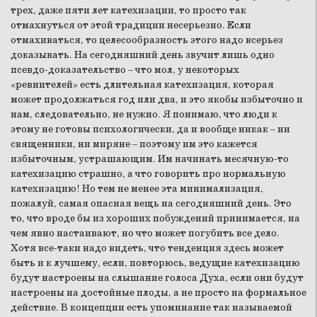
трех, даже пяти лет катехизации, то просто так
отмахнуться от этой традиции несерьезно. Если
отмахиваться, то целесообразность этого надо всерьез
доказывать. На сегодняшний день звучит лишь одно
псевдо-доказательство – что мол, у некоторых
«ревнителей» есть длительная катехизация, которая
может продолжаться год или два, и это якобы избыточно и
нам, следовательно, не нужно. Я понимаю, что люди к
этому не готовы психологически, да и вообще никак – ни
священники, ни миряне – поэтому им это кажется
избыточным, устрашающим. Им начинать месячную-то
катехизацию страшно, а что говорить про нормальную
катехизацию! Но тем не менее эта минимализация,
пожалуй, самая опасная вещь на сегодняшний день. Это
то, что вроде бы из хороших побуждений принимается, на
чем явно настаивают, но что может погубить все дело.
Хотя все-таки надо видеть, что тенденция здесь может
быть и к лучшему, если, повторюсь, ведущие катехизацию
будут настроены на слышание голоса Духа, если они будут
настроены на достойные плоды, а не просто на формальное
действие. В концепции есть упоминание так называемой