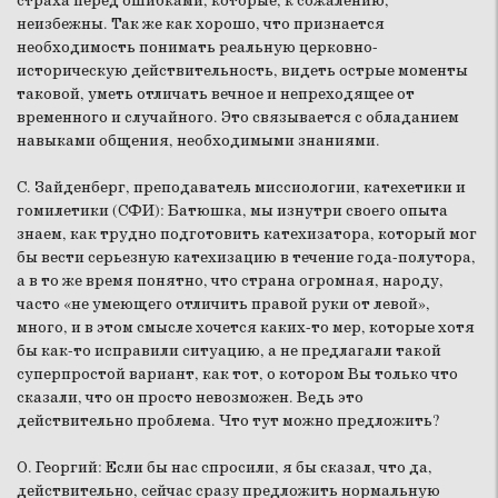
страха перед ошибками, которые, к сожалению,
неизбежны. Так же как хорошо, что признается
необходимость понимать реальную церковно-
историческую действительность, видеть острые моменты
таковой, уметь отличать вечное и непреходящее от
временного и случайного. Это связывается с обладанием
навыками общения, необходимыми знаниями.
С. Зайденберг, преподаватель миссиологии, катехетики и
гомилетики (СФИ):
Батюшка, мы изнутри своего опыта
знаем, как трудно подготовить катехизатора, который мог
бы вести серьезную катехизацию в течение года-полутора,
а в то же время понятно, что страна огромная, народу,
часто «не умеющего отличить правой руки от левой»,
много, и в этом смысле хочется каких-то мер, которые хотя
бы как-то исправили ситуацию, а не предлагали такой
суперпростой вариант, как тот, о котором Вы только что
сказали, что он просто невозможен. Ведь это
действительно проблема. Что тут можно предложить?
О. Георгий:
Если бы нас спросили, я бы сказал, что да,
действительно, сейчас сразу предложить нормальную