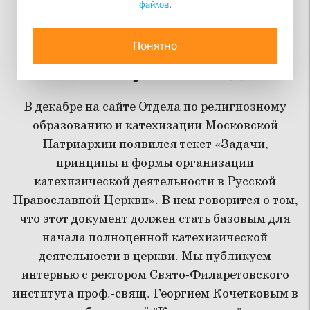
файлов
.
Для воцерковления
взрослых нужно как
Понятно
минимум полгода
В декабре на сайте Отдела по религиозному
образованию и катехизации Московской
Патриархии появился текст «Задачи,
принципы и формы организации
катехизической деятельности в Русской
Православной Церкви». В нем говорится о том,
что этот документ должен стать базовым для
начала полноценной катехизической
деятельности в церкви. Мы публикуем
интервью с ректором Свято-Филаретовского
института проф.-свящ. Георгием Кочетковым в