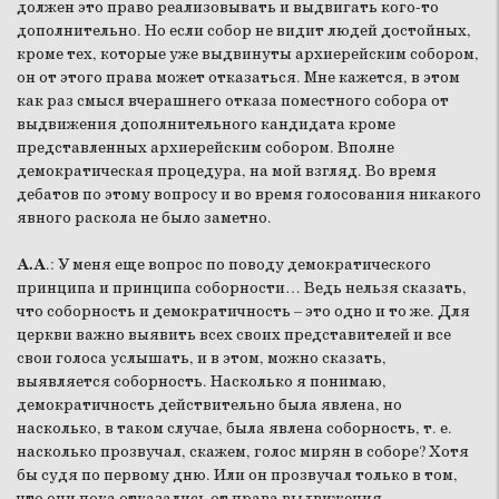
должен это право реализовывать и выдвигать кого-то
дополнительно. Но если собор не видит людей достойных,
кроме тех, которые уже выдвинуты архиерейским собором,
он от этого права может отказаться. Мне кажется, в этом
как раз смысл вчерашнего отказа поместного собора от
выдвижения дополнительного кандидата кроме
представленных архиерейским собором. Вполне
демократическая процедура, на мой взгляд. Во время
дебатов по этому вопросу и во время голосования никакого
явного раскола не было заметно.
А.А
.: У меня еще вопрос по поводу демократического
принципа и принципа соборности… Ведь нельзя сказать,
что соборность и демократичность – это одно и то же. Для
церкви важно выявить всех своих представителей и все
свои голоса услышать, и в этом, можно сказать,
выявляется соборность. Насколько я понимаю,
демократичность действительно была явлена, но
насколько, в таком случае, была явлена соборность, т. е.
насколько прозвучал, скажем, голос мирян в соборе? Хотя
бы судя по первому дню. Или он прозвучал только в том,
что они пока отказались от права выдвижения