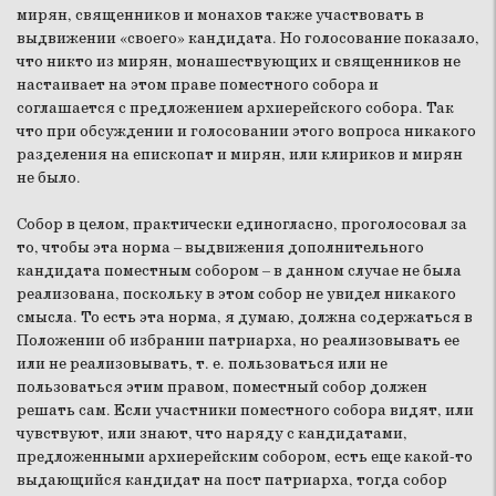
мирян, священников и монахов также участвовать в
выдвижении «своего» кандидата. Но голосование показало,
что никто из мирян, монашествующих и священников не
настаивает на этом праве поместного собора и
соглашается с предложением архиерейского собора. Так
что при обсуждении и голосовании этого вопроса никакого
разделения на епископат и мирян, или клириков и мирян
не было.
Собор в целом, практически единогласно, проголосовал за
то, чтобы эта норма – выдвижения дополнительного
кандидата поместным собором – в данном случае не была
реализована, поскольку в этом собор не увидел никакого
смысла. То есть эта норма, я думаю, должна содержаться в
Положении об избрании патриарха, но реализовывать ее
или не реализовывать, т. е. пользоваться или не
пользоваться этим правом, поместный собор должен
решать сам. Если участники поместного собора видят, или
чувствуют, или знают, что наряду с кандидатами,
предложенными архиерейским собором, есть еще какой-то
выдающийся кандидат на пост патриарха, тогда собор