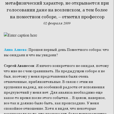
метафизический характер, не открывается при
голосовании даже на вселенском, а тем более
на поместном соборе, – отметил профессор
02 февраля 2009
Анна Алиева
: Прошел первый день Поместного собора: что
вы ожидали и что вы увидели?
Сергей Аванесов
: Я ничего конкретного не ожидал, потому
что мне не с чем сравнивать. На предыдущем соборе я не
был, поэтому у меня представления были очень
отвлеченные, приблизительные. В связи с этим ни
крушения надежд, ни особенной радости от исполнения
предчувствий у меня нет. Для анализа необходимо еще
какое-то время после этого события… В целом, наверное,
все так и должно было быть, как происходило. У меня
спокойное отношение. Хотя я видел, что некоторые
реагировали на то, что происходит, более темпераментно,