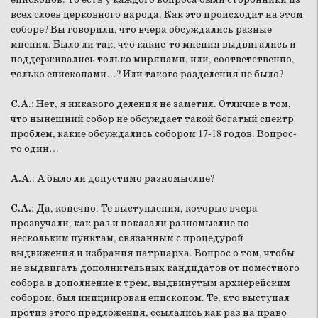
всех слоев церковного народа. Как это происходит на этом
соборе? Вы говорили, что вчера обсуждались разные
мнения. Было ли так, что какие-то мнения выдвигались и
поддерживались только мирянами, или, соответственно,
только епископами…? Или такого разделения не было?
С.А
.: Нет, я никакого деления не заметил. Отличие в том,
что нынешний собор не обсуждает такой богатый спектр
проблем, какие обсуждались собором 17-18 годов. Вопрос-
то один…
А.А
.: А было ли допустимо разномыслие?
С.А.
: Да, конечно. Те выступления, которые вчера
прозвучали, как раз и показали разномыслие по
нескольким пунктам, связанным с процедурой
выдвижения и избрания патриарха. Вопрос о том, чтобы
не выдвигать дополнительных кандидатов от поместного
собора в дополнение к трем, выдвинутым архиерейским
собором, был инициирован епископом. Те, кто выступал
против этого предложения, ссылались как раз на право