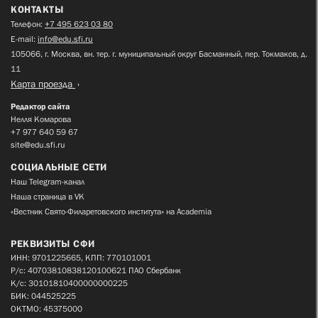
КОНТАКТЫ
Телефон:
+7 495 623 03 80
E-mail:
info@edu.sfi.ru
105066, г. Москва, вн. тер. г. муниципальный округ Басманный, пер. Токмаков, д.
11
Карта проезда
Редактор сайта
Нелля Комарова
+7 977 640 59 67
site@edu.sfi.ru
СОЦИАЛЬНЫЕ СЕТИ
Наш Telegram-канал
Наша страница в VK
«Вестник Свято-Филаретовского института» на Academia
РЕКВИЗИТЫ СФИ
ИНН: 9701225665, КПП: 770101001
Р/с: 40703810838120100621 ПАО Сбербанк
К/с: 30101810400000000225
БИК: 044525225
ОКТМО: 45375000