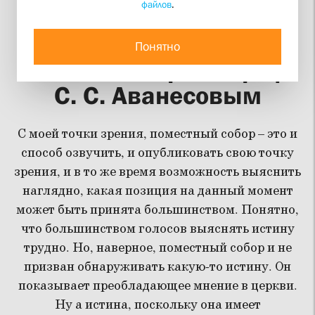
файлов
.
Интервью с участником
Поместного Собора от
Понятно
Томской епархии проф.
С. С. Аванесовым
С моей точки зрения, поместный собор – это и
способ озвучить, и опубликовать свою точку
зрения, и в то же время возможность выяснить
наглядно, какая позиция на данный момент
может быть принята большинством. Понятно,
что большинством голосов выяснять истину
трудно. Но, наверное, поместный собор и не
призван обнаруживать какую-то истину. Он
показывает преобладающее мнение в церкви.
Ну а истина, поскольку она имеет