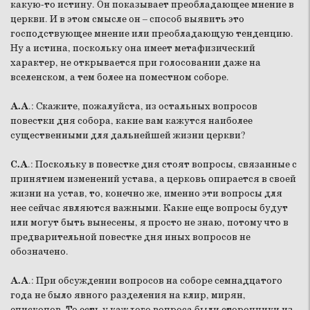
какую-то истину. Он показывает преобладающее мнение в
церкви. И в этом смысле он – способ выявить это
господствующее мнение или преобладающую тенденцию.
Ну а истина, поскольку она имеет метафизический
характер, не открывается при голосовании даже на
вселенском, а тем более на поместном соборе.
А.А
.: Скажите, пожалуйста, из остальных вопросов
повестки дня собора, какие вам кажутся наиболее
существенными для дальнейшей жизни церкви?
С.А
.: Поскольку в повестке дня стоят вопросы, связанные с
принятием изменений устава, а церковь опирается в своей
жизни на устав, то, конечно же, именно эти вопросы для
нее сейчас являются важными. Какие еще вопросы будут
или могут быть вынесены, я просто не знаю, потому что в
предварительной повестке дня иных вопросов не
обозначено.
А.А
.: При обсуждении вопросов на соборе семнадцатого
года не было явного разделения на клир, мирян,
епископов. То есть у каждого вопроса были сторонники из