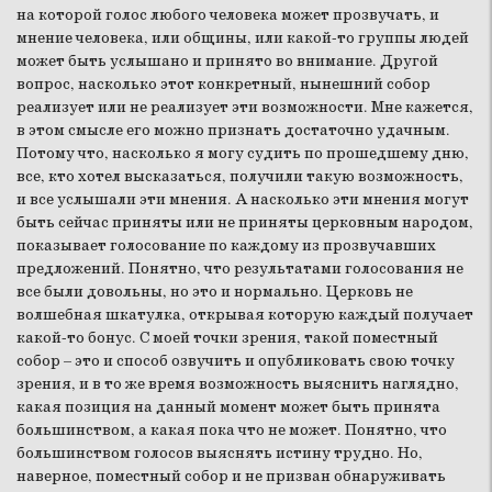
на которой голос любого человека может прозвучать, и
мнение человека, или общины, или какой-то группы людей
может быть услышано и принято во внимание. Другой
вопрос, насколько этот конкретный, нынешний собор
реализует или не реализует эти возможности. Мне кажется,
в этом смысле его можно признать достаточно удачным.
Потому что, насколько я могу судить по прошедшему дню,
все, кто хотел высказаться, получили такую возможность,
и все услышали эти мнения. А насколько эти мнения могут
быть сейчас приняты или не приняты церковным народом,
показывает голосование по каждому из прозвучавших
предложений. Понятно, что результатами голосования не
все были довольны, но это и нормально. Церковь не
волшебная шкатулка, открывая которую каждый получает
какой-то бонус. С моей точки зрения, такой поместный
собор – это и способ озвучить и опубликовать свою точку
зрения, и в то же время возможность выяснить наглядно,
какая позиция на данный момент может быть принята
большинством, а какая пока что не может. Понятно, что
большинством голосов выяснять истину трудно. Но,
наверное, поместный собор и не призван обнаруживать