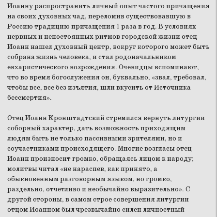
Иоанну распространить личный опыт частого причащения
на своих духовных чад, переломив существовавшую в
Россию традицию причащения 1 раза в год. В условиях
нервных и непостоянных ритмов городской жизни отец
Иоанн нашел духовный центр, вокруг которого может быть
собрана жизнь человека, и стал родоначальником
евхаристического возрождения. Очевидцы вспоминают,
что во время богослужения он, буквально, «звал, требовал,
чтобы все, все без изъятия, шли вкусить от Источника
бессмертия».
Отец Иоанн Кронштадтский стремился вернуть литургии
соборный характер, дать возможность приходящим
людям быть не только пассивными зрителями, но и
соучастниками происходящего. Многие возгласы отец
Иоанн произносит громко, обращаясь лицом к народу;
молитвы читал «не нараспев, как принято, а
обыкновенным разговорным языком, но громко,
раздельно, отчетливо и необычайно выразительно». С
другой стороны, в самом строе совершения литургии
отцом Иоанном был чрезвычайно силен личностный