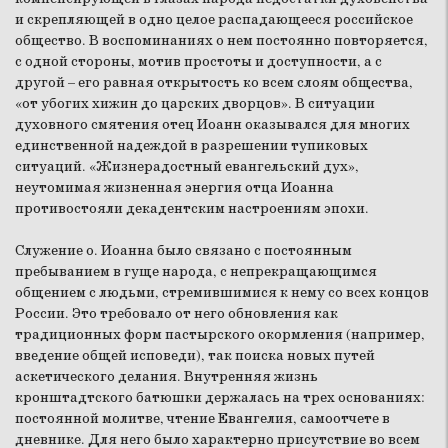
и скрепляющей в одно целое распадающееся российское
общество. В воспоминаниях о нем постоянно повторяется,
с одной стороны, мотив простоты и доступности, а с
другой – его равная открытость ко всем слоям общества,
«от убогих хижин до царских дворцов». В ситуации
духовного смятения отец Иоанн оказывался для многих
единственной надеждой в разрешении тупиковых
ситуаций. «Жизнерадостный евангельский дух»,
неутомимая жизненная энергия отца Иоанна
противостояли декадентским настроениям эпохи.
Служение о. Иоанна было связано с постоянным
пребыванием в гуще народа, с непрекращающимся
общением с людьми, стремившимися к нему со всех концов
России. Это требовало от него обновления как
традиционных форм пастырского окормления (например,
введение общей исповеди), так поиска новых путей
аскетического делания. Внутренняя жизнь
кронштадтского батюшки держалась на трех основаниях:
постоянной молитве, чтение Евангелия, самоотчете в
дневнике. Для него было характерно присутствие во всем