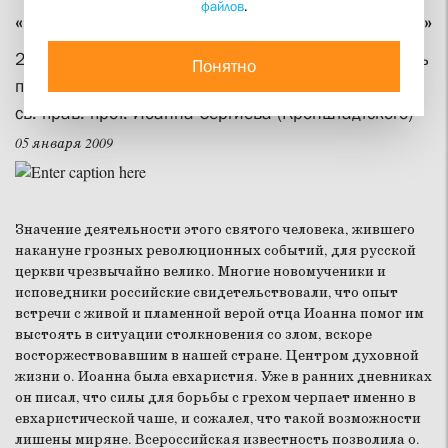
файлов
.
«Народу нашему нужно просвещение»
2 января 2009 года Русская Православная церковь
Понятно
празднует 100 лет со дня преставления ко Господу
св. прав. прот. Иоанна Сергиева (Кронштадтского)
05 января 2009
Значение деятельности этого святого человека, жившего
накануне грозных революционных событий, для русской
церкви чрезвычайно велико. Многие новомученики и
исповедники российские свидетельствовали, что опыт
встречи с живой и пламенной верой отца Иоанна помог им
выстоять в ситуации столкновения со злом, вскоре
восторжествовавшим в нашей стране. Центром духовной
жизни о. Иоанна была евхаристия. Уже в ранних дневниках
он писал, что силы для борьбы с грехом черпает именно в
евхаристической чаше, и сожалел, что такой возможности
лишены миряне. Всероссийская известность позволила о.