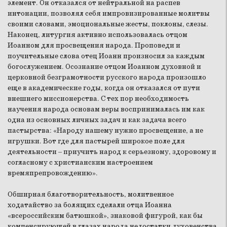
элемент. Он отказался от нейтральной на распев
интонации, позволял себя импровизированные молитвы
своими словами, эмоциональные жесты, поклоны, слезы.
Наконец, литургия активно использовалась отцом
Иоанном для просвещения народа. Проповеди и
поучительные слова отец Иоанн произносил за каждым
богослужением. Осознание отцом Иоанном духовной и
церковной безграмотности русского народа произошло
еще в академические годы, когда он отказался от пути
внешнего миссионерства. С тех пор необходимость
научения народа основам веры воспринималась им как
одна из основных личных задач и как задача всего
пастырства: «Народу нашему нужно просвещение, а не
игрушки. Вот где для пастырей широкое поле для
деятельности – приучить народ к серьезному, здоровому и
согласному с христианским настроением
времяпрепровождению».
Обширная благотворительность, молитвенное
ходатайство за болящих сделали отца Иоанна
«всероссийским батюшкой», знаковой фигурой, как бы
компенсирующей в глазах народа недостатки духовенства