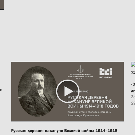
«
 в
д
З
2
Русская деревня накануне Великой войны 1914–1918