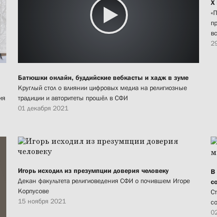
X
«
п
в
2
Батюшки онлайн, буддийские вебкасты и хадж в зуме
Круглый стол о влиянии цифровых медиа на религиозные
ия
традиции и авторитеты прошёл в СФИ
01 декабря 2021
Игорь исходил из презумпции доверия человеку
В
Декан факультета религиоведения СФИ о почившем Игоре
с
Корпусове
С
15 ноября 2021
с
0