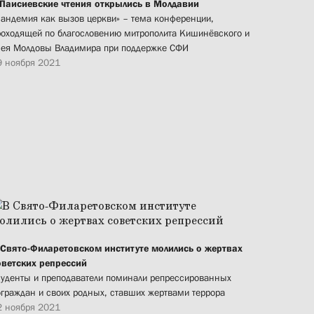
 Паисиевские чтения открылись в Молдавии
Пандемия как вызов церкви» – тема конференции,
роходящей по благословению митрополита Кишинёвского и
сея Молдовы Владимира при поддержке СФИ
9 ноября 2021
 Свято-Филаретовском институте молились о жертвах
оветских репрессий
туденты и преподаватели поминали репрессированных
ограждан и своих родных, ставших жертвами террора
2 ноября 2021