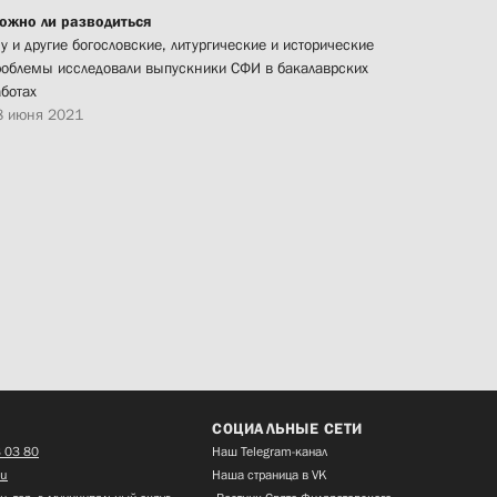
ожно ли разводиться
у и другие богословские, литургические и исторические
роблемы исследовали выпускники СФИ в бакалаврских
аботах
8 июня 2021
СОЦИАЛЬНЫЕ СЕТИ
 03 80
Наш Telegram-канал
ru
Наша страница в VK