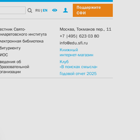
Поддержите
RU
|
EN
СФИ
естник Свято-
Москва, Токмаков пер., 11
иларетовского института
+7 |495| 623 03 80
лектронная библиотека
info@edu.sfi.ru
битуриенту
Книжный
ИОС
интернет-магазин
ведения об
Клуб
бразовательной
«В поисках смысла»
рганизации
Годовой отчет 2025