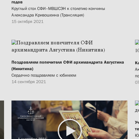
годов
Круглый стол СФИ–МВШСЭН к столетию кончины
Александра Кривошеина (Трансляция)
15 октября 2021
Поздравляем попечителя СФИ архимандрита Августина
К
(Никитина)
А
Сердечно поздравляем с юбилеем
п
14 сентября 2021
0
У
т
Ю