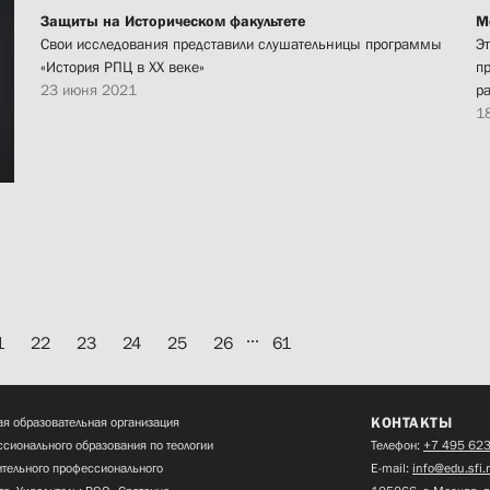
Защиты на Историческом факультете
М
Свои исследования представили слушательницы программы
Эт
«История РПЦ в XX веке»
п
23 июня 2021
р
1
...
1
22
23
24
25
26
61
КОНТАКТЫ
я образовательная организация
сионального образования по теологии
Телефон:
+7 495 623
нительного профессионального
E-mail:
info@edu.sfi.