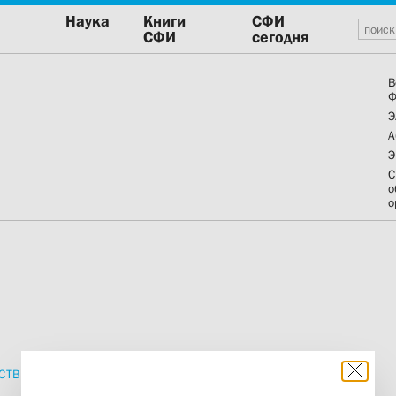
Наука
Книги
СФИ
СФИ
сегодня
В
Ф
Э
А
Э
С
о
о
СТВИЯ
ПРОПОВЕДИ
ИЗДАНИЯ