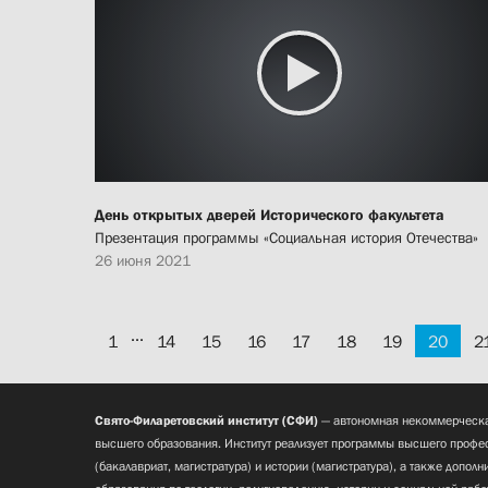
День открытых дверей Исторического факультета
Презентация программы «Социальная история Отечества»
26 июня 2021
...
1
14
15
16
17
18
19
20
2
Свято-Филаретовский институт (СФИ)
— автономная некоммерческа
высшего образования. Институт реализует программы высшего профес
(бакалавриат, магистратура) и истории (магистратура), а также допол