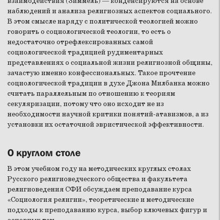
взаимодействия (Зиммель) — конденсируются на основе
наблюдений и анализа религиозных аспектов социального.
В этом смысле наряду с политической теологией можно
говорить о социологической теологии, то есть о
недостаточно отрефлексированных самой
социологической традицией рудиментарных
представлениях о социальной жизни религиозной общины,
зачастую именно конфессиональных. Такое прочтение
социологической традиции в духе Джона Милбанка можно
считать параллельным по отношению к теориям
секуляризации, потому что оно исходит не из
необходимости научной критики понятий-атавизмов, а из
установки их остаточной эвристической эффективности.
О круглом столе
В этом учебном году на методических круглых столах
Русского религиоведческого общества и факультета
религиоведения СФИ обсуждаем преподавание курса
«Социология религии», теоретические и методические
подходы к преподаванию курса, выбор ключевых фигур и