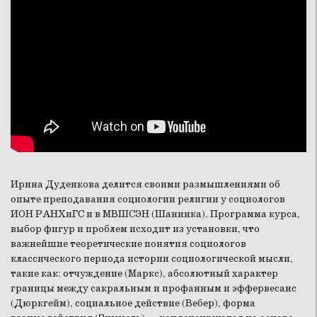
Ирина Дуденкова делится своими размышлениями об
опыте преподавания социологии религии у социологов
ИОН РАНХиГС и в МВШСЭН (Шанинка). Программа курса,
выбор фигур и проблем исходит из установки, что
важнейшие теоретические понятия социологов
классического периода истории социологической мысли,
такие как: отчуждение (Маркс), абсолютный характер
границы между сакральным и профанным и эффервесанс
(Дюркгейм), социальное действие (Вебер), форма