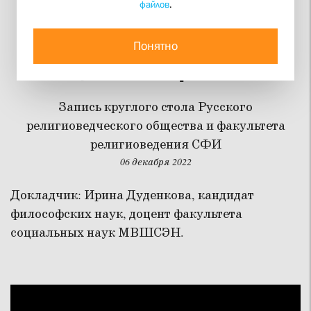
файлов
.
Кукла и карлик: подходы
к преподаванию
Понятно
социологии религии
Запись круглого стола Русского
религиоведческого общества и факультета
религиоведения СФИ
06 декабря 2022
Докладчик: Ирина Дуденкова, кандидат
философских наук, доцент факультета
социальных наук МВШСЭН.