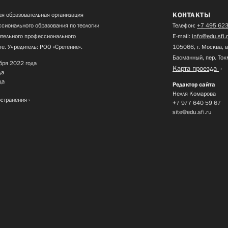
КОНТАКТЫ
я образовательная организация
сионального образования по теологии
Телефон:
+7 495 623
нительного профессионального
E-mail:
info@edu.sfi.
те. Учредитель: РОО «Сретение».
105066, г. Москва, в
Басманный, пер. Ток
бря 2022 года
Карта проезда
да
да
Редактор сайта
Нелля Комарова
остранения
+7 977 640 59 67
site@edu.sfi.ru