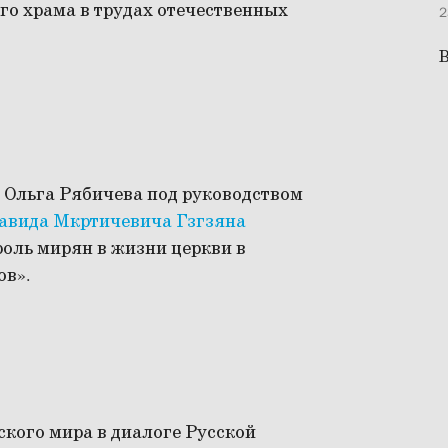
го храма в трудах отечественных
2
В
 Ольга Рябичева под руководством
авида Мкртичевича Гзгзяна
оль мирян в жизни церкви в
ов».
кого мира в диалоге Русской