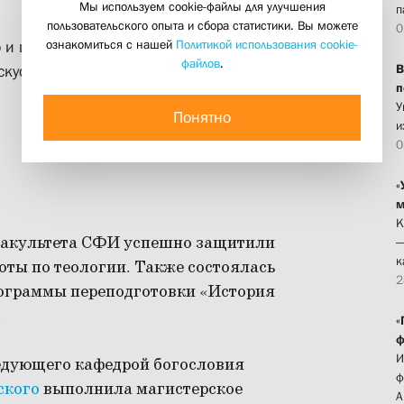
Мы используем cookie-файлы для улучшения
п
пользовательского опыта и сбора статистики. Вы можете
0
ознакомиться с нашей
Политикой использования cookie-
 и церковно-историческую
файлов
.
В
скусства, истории миссии и
п
У
Понятно
и
0
«
м
К
 факультета СФИ успешно защитили
—
к
оты по теологии. Также состоялась
2
ограммы переподготовки «История
.
«
ф
И
едующего кафедрой богословия
ф
ского
выполнила магистерское
А