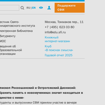
Поддержите
RU
|
EN
СФИ
естник Свято-
Москва, Токмаков пер., 11
иларетовского института
+7 |495| 623 03 80
лектронная библиотека
info@edu.sfi.ru
битуриенту
Книжный
ИОС
интернет-магазин
ведения об
Клуб
бразовательной
«В поисках смысла»
рганизации
Годовой отчет 2025
пископ Россошанский и Острогожский Дионисий:
Хранить память о новомучениках значит находиться в
динстве с ними»
туденты и выпускники СФИ приняли участие в вечере