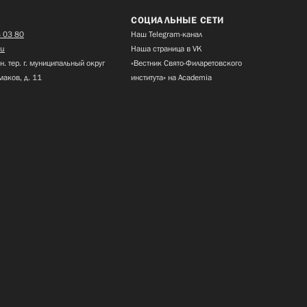
СОЦИАЛЬНЫЕ СЕТИ
 03 80
Наш Telegram-канал
ru
Наша страница в VK
н. тер. г. муниципальный округ
«Вестник Свято-Филаретовского
маков, д. 11
института» на Academia