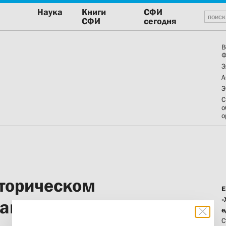
Наука
Книги
СФИ
СФИ
сегодня
В
Ф
Э
А
Э
С
о
о
сторическом
Е
«
защиты итоговых
е
С