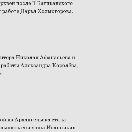
квей после II Ватиканского
й работе Дарья Холмогорова.
витера Николая Афанасьева и
 работы Александра Королёва,
.
ой из Архангельска стала
ельность епископа Иоанникия