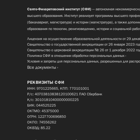
Свято-Филаретовский институт (СФИ)
— автономная некоммерческа
высшего образования. Институт реализует программы высшего профес
(бакалавриат, магистратура) и истории (магистратура), а также допол
образования по теологии, религиоведению, истории и социальной рабо
Лицензия на осуществление образовательной деятельности от 29 дека
Свидетельство о государственной аккредитации от 26 января 2023 го
Свидетельство о церковной аккредитации № 26 от 1 декабря 2022 го
Политика СФИ в отношении обработки персональных данных
Условия и запреты для персональных данных, разрешенных для распр
Все документы
РЕКВИЗИТЫ СФИ
ИНН: 9701225665, КПП: 770101001
Р/с: 40703810838120100621 ПАО Сбербанк
К/с: 30101810400000000225
БИК: 044525225
ОКТМО: 45375000
ОГРН: 1227700696850
ОКПО: 74556262
ОКВЭД: 85.22