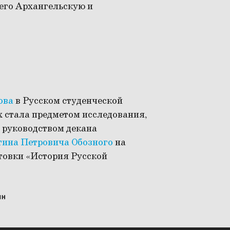
шего Архангельскую и
ова
в Русском студенческой
х стала предметом исследования,
 руководством декана
тина Петровича Обозного
на
товки «История Русской
ИН