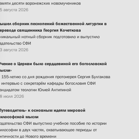
амяти десяти воронежских новомучеников
5 августа 2026
ышел сборник песнопений божественной литургии в
ереводе священника Георгия Кочеткова
никальный нотный сборник подготовило и выпустило
здательство СФИ
3 августа 2026
Учение о Церкви было сердцевиной его богословской
ысли»
 155-летию со дня рождения протоиерея Сергия Булгакова
 интервью с секретарём кафедры богословия СФИ
андидатом теологии Юлией Антипиной
8 июля 2026
Путеводитель» к основным идеям мировой
илософской мысли
здательство СФИ выпустило учебное пособие по истории
илософии в двух частях, охватывающее периоды от
нтичности до Нового времени