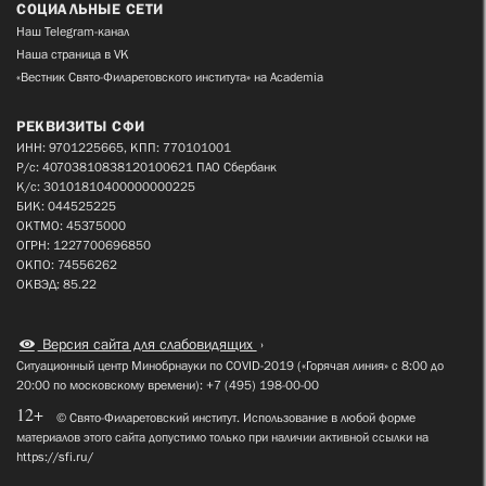
СОЦИАЛЬНЫЕ СЕТИ
Наш Telegram-канал
Наша страница в VK
«Вестник Свято-Филаретовского института» на Academia
РЕКВИЗИТЫ СФИ
ИНН: 9701225665, КПП: 770101001
Р/с: 40703810838120100621 ПАО Сбербанк
К/с: 30101810400000000225
БИК: 044525225
ОКТМО: 45375000
ОГРН: 1227700696850
ОКПО: 74556262
ОКВЭД: 85.22
Версия сайта для слабовидящих
Ситуационный центр Минобрнауки по COVID-2019 («Горячая линия» с 8:00 до
20:00 по московскому времени): +7 (495) 198-00-00
12+
© Свято-Филаретовский институт. Использование в любой форме
материалов этого сайта допустимо только при наличии активной ссылки на
https://sfi.ru/