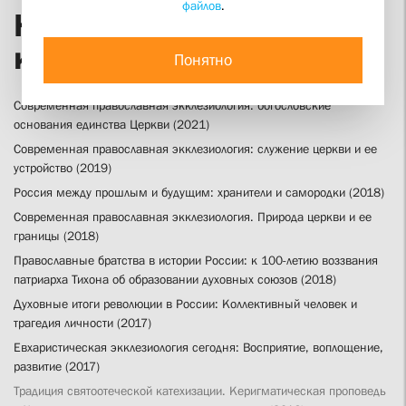
файлов
.
Научно-практические
конференции
Понятно
Современная православная экклезиология: богословские
основания единства Церкви (2021)
Современная православная экклезиология: служение церкви и ее
устройство (2019)
Россия между прошлым и будущим: хранители и самородки (2018)
Современная православная экклезиология. Природа церкви и ее
границы (2018)
Православные братства в истории России: к 100-летию воззвания
патриарха Тихона об образовании духовных союзов (2018)
Духовные итоги революции в России: Коллективный человек и
трагедия личности (2017)
Евхаристическая экклезиология сегодня: Восприятие, воплощение,
развитие (2017)
Традиция святоотеческой катехизации. Керигматическая проповедь