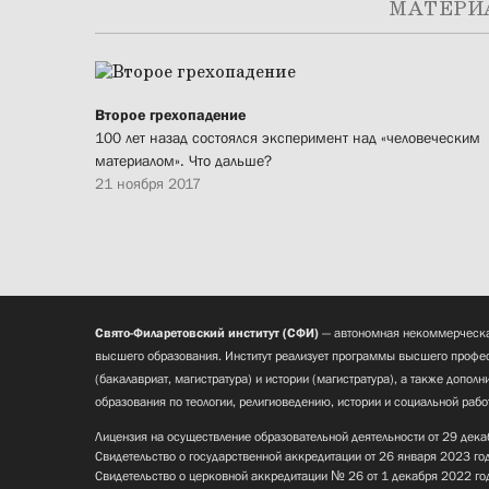
МАТЕРИ
Второе грехопадение
100 лет назад состоялся эксперимент над «человеческим
материалом». Что дальше?
21 ноября 2017
Свято-Филаретовский институт (СФИ)
— автономная некоммерческа
высшего образования. Институт реализует программы высшего профес
(бакалавриат, магистратура) и истории (магистратура), а также допол
образования по теологии, религиоведению, истории и социальной рабо
Лицензия на осуществление образовательной деятельности от 29 дека
Свидетельство о государственной аккредитации от 26 января 2023 го
Свидетельство о церковной аккредитации № 26 от 1 декабря 2022 го