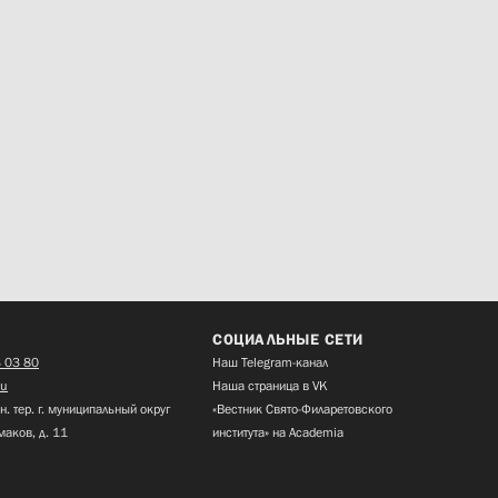
СОЦИАЛЬНЫЕ СЕТИ
 03 80
Наш Telegram-канал
ru
Наша страница в VK
н. тер. г. муниципальный округ
«Вестник Свято-Филаретовского
маков, д. 11
института» на Academia