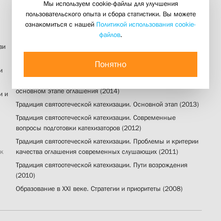
Мы используем cookie-файлы для улучшения
пользовательского опыта и сбора статистики. Вы можете
Традиция святоотеческой катехизации. Керигматическая
ознакомиться с нашей
Политикой использования cookie-
проповедь о Христе для «слушающих» и «просвещаемых»
файлов
.
(2016)
ви
Традиция святоотеческой катехизации. Длительная
Понятно
катехизация сегодня (2015)
и
Традиция святоотеческой катехизации. Тема человека на
основном этапе оглашения (2014)
и и
Традиция святоотеческой катехизации. Основной этап (2013)
Традиция святоотеческой катехизации. Современные
вопросы подготовки катехизаторов (2012)
Традиция святоотеческой катехизации. Проблемы и критерии
ек
качества оглашения современных слушающих (2011)
Традиция святоотеческой катехизации. Пути возрождения
(2010)
Образование в ХХI веке. Стратегии и приоритеты (2008)