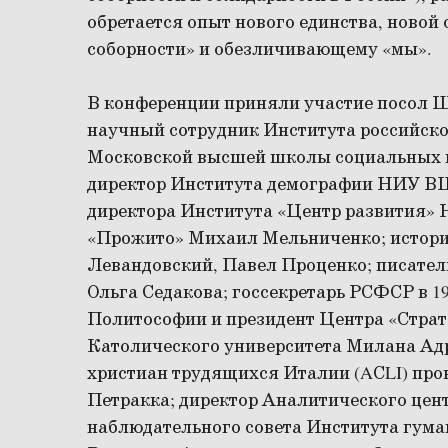
обретается опыт нового единства, новой
соборности» и обезличивающему «мы».
В конференции приняли участие посол Ш
научный сотрудник Института российск
Московской высшей школы социальных и
директор Института демографии НИУ В
директора Института «Центр развития»
«Прожито» Михаил Мельниченко; истор
Левандовский, Павел Проценко; писател
Ольга Седакова; госсекретарь РСФСР в 1
Политософии и президент Центра «Страт
Католического университета Милана Адр
христиан трудящихся Италии (AСLI) пр
Петракка; директор Аналитического цен
наблюдательного совета Института гум