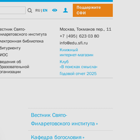
Поддержите
RU
|
EN
СФИ
естник Свято-
Москва, Токмаков пер., 11
иларетовского института
+7 |495| 623 03 80
лектронная библиотека
info@edu.sfi.ru
битуриенту
Книжный
ИОС
интернет-магазин
ведения об
Клуб
бразовательной
«В поисках смысла»
рганизации
Годовой отчет 2025
Вестник Свято-
Филаретовского института
Кафедра богословия