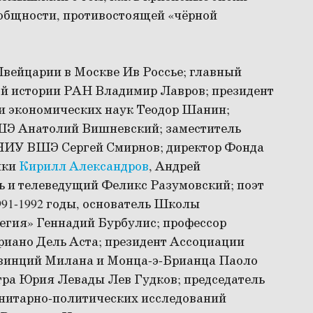
 общности, противостоящей «чёрной
вейцарии в Москве Ив Россье; главный
ой истории РАН Владимир Лавров; президент
 экономических наук Теодор Шанин;
ШЭ Анатолий Вишневский; заместитель
 НИУ ВШЭ Сергей Смирнов; директор Фонда
ики
Кирилл Александров
, Андрей
ь и телеведущий Феликс Разумовский; поэт
991-1992 годы, основатель Школы
егия» Геннадий Бурбулис; профессор
иано Дель Аста; президент Ассоциации
овинций Милана и Монца-э-Брианца Паоло
тра Юрия Левады Лев Гудков; председатель
анитарно-политических исследований