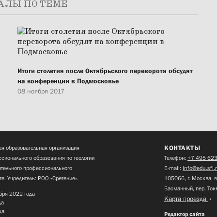
АЛЫ ПО ТЕМЕ
Итоги столетия после Октябрьского переворота обсудят
на конференции в Подмосковье
08 ноября 2017
КОНТАКТЫ
я образовательная организация
сионального образования по теологии
Телефон:
+7 495 623
нительного профессионального
E-mail:
info@edu.sfi.
те. Учредитель: РОО «Сретение».
105066, г. Москва, в
Басманный, пер. Ток
бря 2022 года
Карта проезда
да
да
Редактор сайта