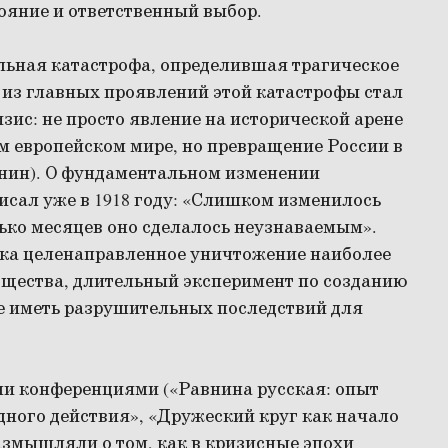
тояние и ответственный выбор.
льная катастрофа, определившая трагическое
 из главных проявлений этой катастрофы стал
ис: не просто явление на исторической арене
м европейском мире, но превращение России в
унин). О фундаментальном изменении
исал уже в 1918 году: «Слишком изменилось
ько месяцев оно сделалось неузнаваемым».
ека целенаправленное уничтожение наиболее
бщества, длительный эксперимент по созданию
не иметь разрушительных последствий для
 конференциями («Равнина русская: опыт
ного действия», «Дружеский круг как начало
размышляли о том, как в кризисные эпохи