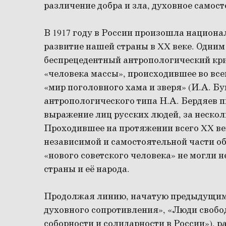
различение добра и зла, духовное самос
В 1917 году в России произошла национа
развитие нашей страны в XX веке. Одним
беспрецедентный антропологический криз
«человека массы», происходившее во все
«мир поголовного хама и зверя» (И.А. Б
антропологического типа Н.А. Бердяев п
выражение лиц русских людей, за нескол
Проходившее на протяжении всего XX в
независимой и самостоятельной части о
«нового советского человека» не могли 
страны и её народа.
Продолжая линию, начатую предыдущими
духовного сопротивления», «Люди свобод
соборности и солидарности в России»), 