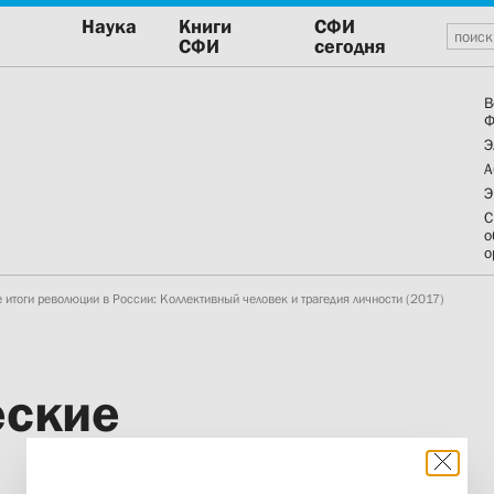
Наука
Книги
СФИ
СФИ
сегодня
В
Ф
Э
А
Э
С
о
о
 итоги революции в России: Коллективный человек и трагедия личности (2017)
еские