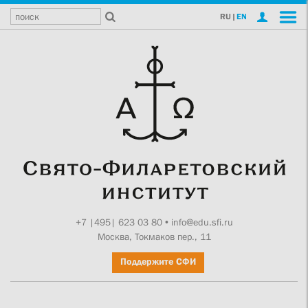
RU
|
EN
+7 |495| 623 03 80
•
info@edu.sfi.ru
Москва, Токмаков пер., 11
Поддержите СФИ