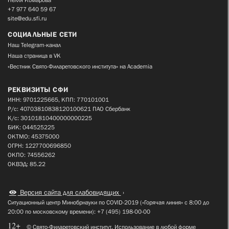
+7 977 640 59 67
site@edu.sfi.ru
СОЦИАЛЬНЫЕ СЕТИ
Наш Telegram-канал
Наша страница в VK
«Вестник Свято-Филаретовского института» на Academia
РЕКВИЗИТЫ СФИ
ИНН: 9701225665, КПП: 770101001
Р/с: 40703810838120100621 ПАО Сбербанк
К/с: 30101810400000000225
БИК: 044525225
ОКТМО: 45375000
ОГРН: 1227700696850
ОКПО: 74556262
ОКВЭД: 85.22
Версия сайта для слабовидящих
Ситуационный центр Минобрнауки по COVID-2019 («Горячая линия» с 8:00 до
20:00 по московскому времени): +7 (495) 198-00-00
12+
© Свято-Филаретовский институт. Использование в любой форме