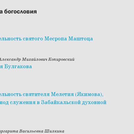
а богословия
ельность святого Месропа Маштоца
 Александр Михайлович Копировский
ия Булгакова
ельность святителя Мелетия (Якимова),
риод служения в Забайкальской духовной
аргарита Васильевна Шилкина