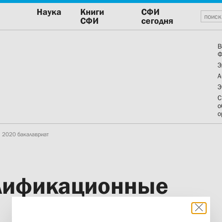
Наука
Книги
СФИ
СФИ
сегодня
В
Ф
Э
А
Э
С
о
о
2020 бакалавриат
лификационные