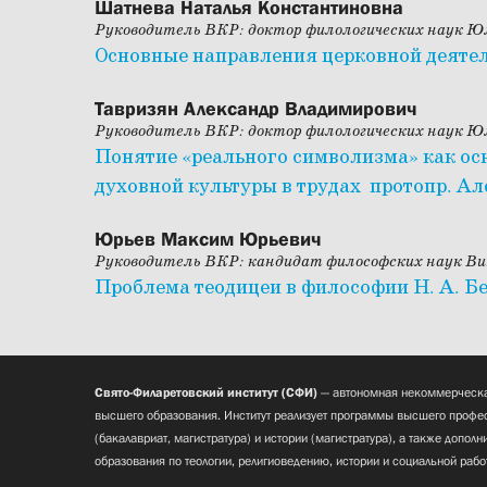
Шатнева Наталья Константиновна
Руководитель ВКР: доктор филологических наук 
Основные направления церковной деяте
Тавризян Александр Владимирович
Руководитель ВКР: доктор филологических наук 
Понятие «реального символизма» как о
духовной культуры в трудах протопр. 
Юрьев Максим Юрьевич
Руководитель ВКР: кандидат философских наук 
Проблема теодицеи в философии Н. А. Б
Свято-Филаретовский институт (СФИ)
— автономная некоммерческа
высшего образования. Институт реализует программы высшего профес
(бакалавриат, магистратура) и истории (магистратура), а также допол
образования по теологии, религиоведению, истории и социальной рабо