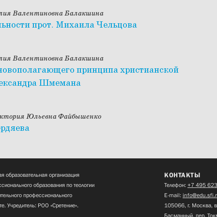
Юлия Валентиновна Балакшина
льности прот. Михаила Чельцова
Юлия Валентиновна Балакшина
сновополагающего принципа христианской
Александра Шмемана
Виктория Юльевна Файбышенко
ердяева
КОНТАКТЫ
я образовательная организация
сионального образования по теологии
Телефон:
+7 495 623
нительного профессионального
E-mail:
info@edu.sfi.
те. Учредитель: РОО «Сретение».
105066, г. Москва, в
Басманный, пер. Ток