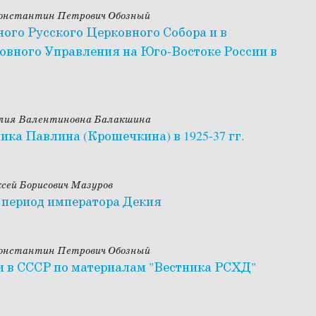
Константин Петрович Обозный
ого Русского Церковного Собора и в
овного Управления на Юго-Востоке России в
Юлия Валентиновна Балакшина
ка Павлина (Крошечкина) в 1925-37 гг.
сей Борисович Мазуров
 период императора Декия
Константин Петрович Обозный
и в СССР по материалам "Вестника РСХД"