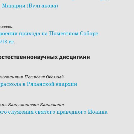
. Макария (Булгакова)
ксеева
троении прихода на Поместном Соборе
18 гг.
естественнонаучных дисциплин
Константин Петрович Обозный
 раскола в Рязанской епархии
Юлия Валентиновна Балакшина
ого служения святого праведного Иоанна