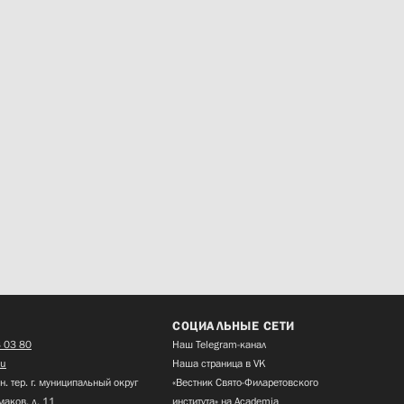
СОЦИАЛЬНЫЕ СЕТИ
 03 80
Наш Telegram-канал
ru
Наша страница в VK
н. тер. г. муниципальный округ
«Вестник Свято-Филаретовского
маков, д. 11
института» на Academia