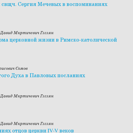
 и свщч. Сергия Мечевых в воспоминаниях
 Давид Мкртичевич Гзгзян
форма церковной жизни в Римско-католической
рисович Сомов
того Духа в Павловых посланиях
 Давид Мкртичевич Гзгзян
 Давид Мкртичевич Гзгзян
иях отцов церкви IV-V веков