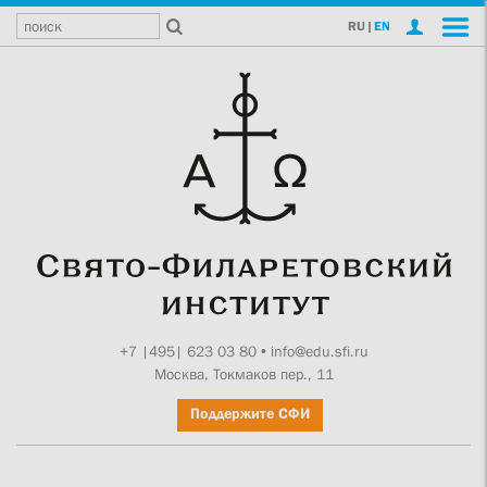
RU
|
EN
+7 |495| 623 03 80
•
info@edu.sfi.ru
Москва, Токмаков пер., 11
Поддержите СФИ