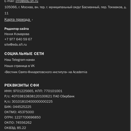
E-mail:
info@edu.sfi.ru
105066, г. Москва, вн. тер. г. муниципальный округ Басманный, пер. Токмаков, д.
11
Карта проезда
Редактор сайта
Нелля Комарова
+7 977 640 59 67
site@edu.sfi.ru
СОЦИАЛЬНЫЕ СЕТИ
Наш Telegram-канал
Наша страница в VK
«Вестник Свято-Филаретовского института» на Academia
РЕКВИЗИТЫ СФИ
ИНН: 9701225665, КПП: 770101001
Р/с: 40703810838120100621 ПАО Сбербанк
К/с: 30101810400000000225
БИК: 044525225
ОКТМО: 45375000
ОГРН: 1227700696850
ОКПО: 74556262
ОКВЭД: 85.22