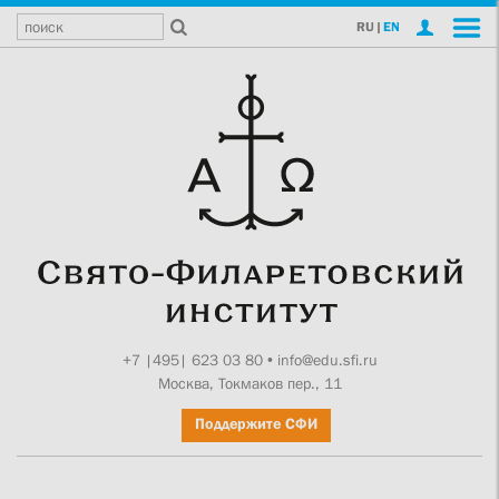
RU
|
EN
+7 |495| 623 03 80
•
info@edu.sfi.ru
Москва, Токмаков пер., 11
Поддержите СФИ