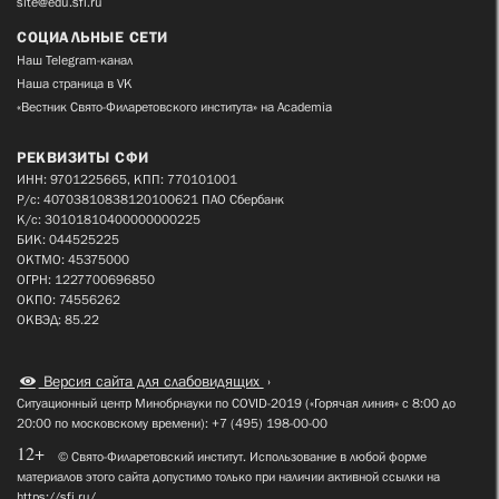
site@edu.sfi.ru
СОЦИАЛЬНЫЕ СЕТИ
Наш Telegram-канал
Наша страница в VK
«Вестник Свято-Филаретовского института» на Academia
РЕКВИЗИТЫ СФИ
ИНН: 9701225665, КПП: 770101001
Р/с: 40703810838120100621 ПАО Сбербанк
К/с: 30101810400000000225
БИК: 044525225
ОКТМО: 45375000
ОГРН: 1227700696850
ОКПО: 74556262
ОКВЭД: 85.22
Версия сайта для слабовидящих
Ситуационный центр Минобрнауки по COVID-2019 («Горячая линия» с 8:00 до
20:00 по московскому времени): +7 (495) 198-00-00
12+
© Свято-Филаретовский институт. Использование в любой форме
материалов этого сайта допустимо только при наличии активной ссылки на
https://sfi.ru/