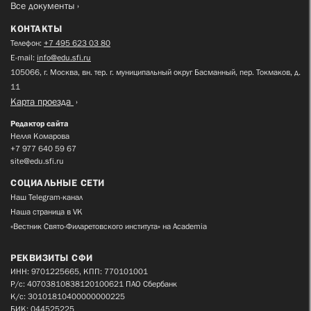
Все документы
КОНТАКТЫ
Телефон:
+7 495 623 03 80
E-mail:
info@edu.sfi.ru
105066, г. Москва, вн. тер. г. муниципальный округ Басманный, пер. Токмаков, д.
11
Карта проезда
Редактор сайта
Нелля Комарова
+7 977 640 59 67
site@edu.sfi.ru
СОЦИАЛЬНЫЕ СЕТИ
Наш Telegram-канал
Наша страница в VK
«Вестник Свято-Филаретовского института» на Academia
РЕКВИЗИТЫ СФИ
ИНН: 9701225665, КПП: 770101001
Р/с: 40703810838120100621 ПАО Сбербанк
К/с: 30101810400000000225
БИК: 044525225