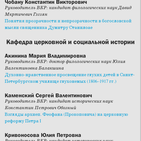
Чобану Константин Викторович
Руководитель ВКР: кандидат филологических наук Давид
Мкртичевич Гзгзян
Понятия прозрачности и непрозрачности в богословской
мысли священника Думитру Станилоае
Кафедра церковной и социальной истории
Акинина Мария Владимировна
Руководитель ВКР: доктор филологических наук Юлия
Валентиновна Балакшина
Духовно-нравственное просвещение глухих детей в Санкт-
Петербургском училище глухонемых (1806–1917 гг.)
Каменский Сергей Валентинович
Руководитель ВКР: кандидат исторических наук
Константин Петрович Обозный
Взгляды архиеп. Феофана (Прокоповича) на церковную
реформу Петра I
Кривоносова Юлия Петровна
Руководитель ВКР: кандидат исторических наук