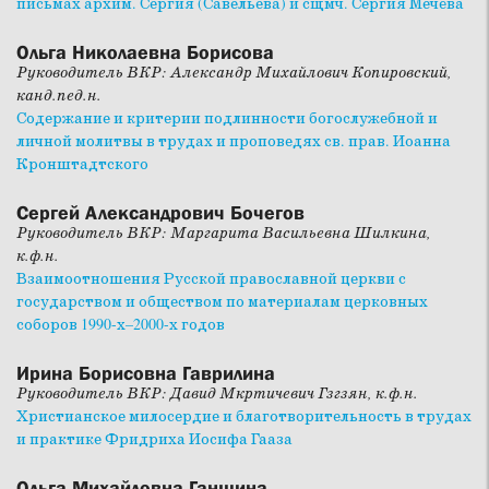
письмах архим. Сергия (Савельева) и сщмч. Сергия Мечёва
Ольга Николаевна Борисова
Руководитель ВКР: Александр Михайлович Копировский,
канд.пед.н.
Содержание и критерии подлинности богослужебной и
личной молитвы в трудах и проповедях св. прав. Иоанна
Кронштадтского
Сергей Александрович Бочегов
Руководитель ВКР: Маргарита Васильевна Шилкина,
к.ф.н.
Взаимоотношения Русской православной церкви с
государством и обществом по материалам церковных
соборов 1990-х–2000-х годов
Ирина Борисовна Гаврилина
Руководитель ВКР: Давид Мкртичевич Гзгзян, к.ф.н.
Христианское милосердие и благотворительность в трудах
и практике Фридриха Иосифа Гааза
Ольга Михайловна Ганшина