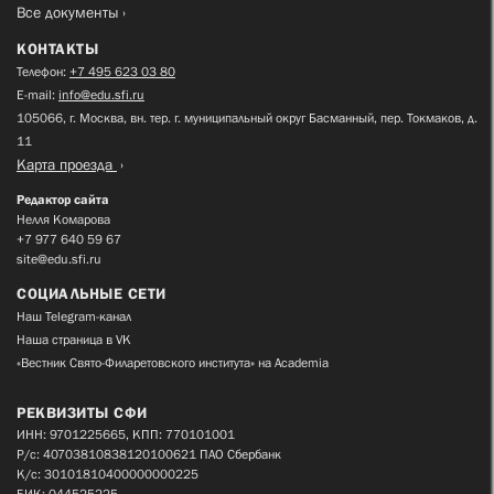
Все документы
КОНТАКТЫ
Телефон:
+7 495 623 03 80
E-mail:
info@edu.sfi.ru
105066, г. Москва, вн. тер. г. муниципальный округ Басманный, пер. Токмаков, д.
11
Карта проезда
Редактор сайта
Нелля Комарова
+7 977 640 59 67
site@edu.sfi.ru
СОЦИАЛЬНЫЕ СЕТИ
Наш Telegram-канал
Наша страница в VK
«Вестник Свято-Филаретовского института» на Academia
РЕКВИЗИТЫ СФИ
ИНН: 9701225665, КПП: 770101001
Р/с: 40703810838120100621 ПАО Сбербанк
К/с: 30101810400000000225
БИК: 044525225