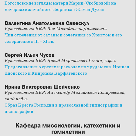
Богословские взгляды матери Марии (Скобцовой) на
материале житийного сборника «Жатва Духа»
Валентина Анатольевна Савескул
Руководитель ВКР: Зоя Михайловна Дашевская
Чин отречения от сатаны и сочетания со Христом и его
совершение в III – XI вв.
Сергей Ильич Чусов
Руководитель ВКР: Давид Мкртичевич Гзгзян, к.ф.н.
Представления о ересях и расколах по трудам свв. Иринея
Лионского и Киприана Карфагенского
Ирина Викторовна Шейченко
Руководитель ВКР: Александр Михайлович Копировский,
канд.пед.н.
Образ Креста Господня в православной гимнографии и
иконографии
Кафедра миссиологии, катехетики и
гомилетики