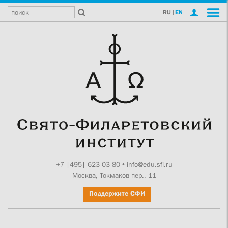
RU
|
EN
+7 |495| 623 03 80
•
info@edu.sfi.ru
Москва, Токмаков пер., 11
Поддержите СФИ