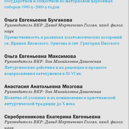
государством и обществом по материалам церковных
соборов 1990-х–2000-х годов
Ольга Евгеньевна Булгакова
Руководитель ВКР: Давид Мкртичевич Гзгзян, канд. филол.
наук
Преемственность и различия эсхатологических воззрений
св. Иринея Лионского, Оригена и свт. Григория Нисского
Ольга Евгеньевна Максимова
Руководитель ВКР: Зоя Михайловна Дашевская
Литургические действия и их рецепция в процессе
воцерковления катехуменов в III-VI вв.
Анастасия Анатольевна Мозгова
Руководитель ВКР: Зоя Михайловна Дашевская
Молитва об усопших и их поминовение в христианской
литургической традиции до X века
Серебренникова Екатерина Евгеньевна
Руководитель ВКР: Давид Мкртичевич Гзгзян, канд. филол.
наук