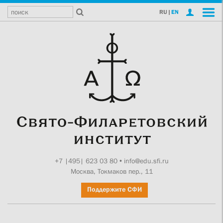
RU
|
EN
+7 |495| 623 03 80
•
info@edu.sfi.ru
Москва, Токмаков пер., 11
Поддержите СФИ