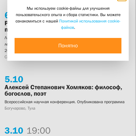
Мы используем cookie-файлы для улучшения
6.
10
19:00
пользовательского опыта и сбора статистики. Вы можете
ознакомиться с нашей
Политикой использования cookie-
Религиозная политика при Временном
файлов
.
правительстве
Лекция профессора протоиерея Георгия Митрофанова в открытом
лектории «Человек и личность в эпоху кризисов и перемен: 1917–
Понятно
2017»
Санкт-Петербург, конференц-зал радиостанции «Град Петров»
5.
10
Алексей Степанович Хомяков: философ,
богослов, поэт
Всероссийская научная конференция. Опубликована программа
Богучарово, Тула
3.
10
19:00