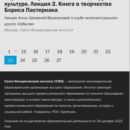
культуре. Лекция 2. Книга в творчестве
Бориса Пастернака
Лекция Анны Шмаиной-Великановой в клубе интеллектуального
досуга «Событие»
Москва, Свято-Филаретовский институт
...
1
15
16
17
18
19
20
21
22
23
24
25
26
27
Свято-Филаретовский институт (СФИ)
— автономная некоммерческая
образовательная организация высшего образования. Институт реализует
программы высшего профессионального образования по теологии (бакалавриат,
магистратура) и истории (магистратура), а также дополнительного
профессионального образования по теологии, религиоведению, истории и
социальной работе. Учредитель: РОО «Сретение».
Лицензия на осуществление образовательной деятельности от 29 декабря 2022
года