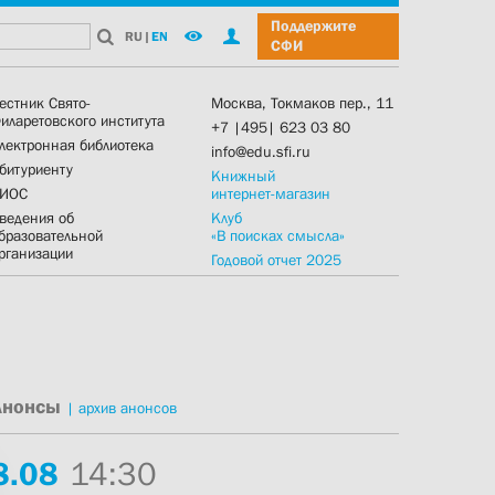
Поддержите
RU
|
EN
СФИ
естник Свято-
Москва, Токмаков пер., 11
иларетовского института
+7 |495| 623 03 80
лектронная библиотека
info@edu.sfi.ru
битуриенту
Книжный
ИОС
интернет-магазин
ведения об
Клуб
бразовательной
«В поисках смысла»
рганизации
Годовой отчет 2025
Анонсы
|
архив анонсов
8.
08
14:30