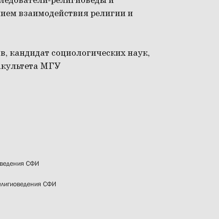
ледователи-религиоведы и
ием взаимодействия религии и
, кандидат социологических наук,
акультета МГУ
иоведения СФИ
религиоведения СФИ