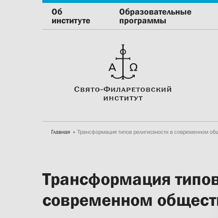
Об
Образовательные
институте
программы
Главная
Трансформация типов религиозности в современном о
Трансформация типов
современном общест