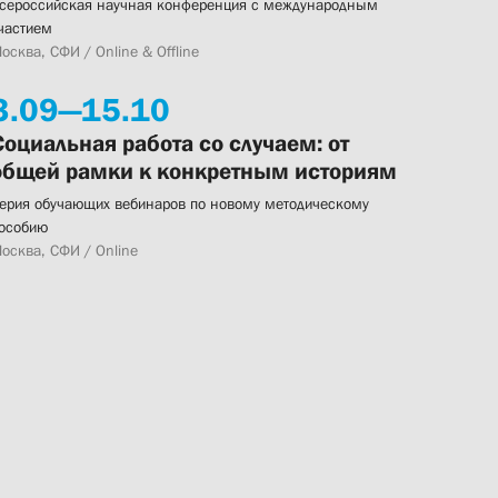
сероссийская научная конференция с международным
частием
осква, СФИ / Online & Offline
3.
09—
15.
10
Социальная работа со случаем: от
общей рамки к конкретным историям
ерия обучающих вебинаров по новому методическому
особию
осква, СФИ / Online