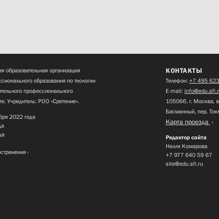
КОНТАКТЫ
я образовательная организация
сионального образования по теологии
Телефон:
+7 495 623
нительного профессионального
E-mail:
info@edu.sfi.
те. Учредитель: РОО «Сретение».
105066, г. Москва, в
Басманный, пер. Ток
бря 2022 года
Карта проезда
да
да
Редактор сайта
Нелля Комарова
остранения
+7 977 640 59 67
site@edu.sfi.ru