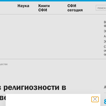
Наука
Книги
СФИ
СФИ
сегодня
В
Ф
Э
А
Э
С
о
о
бществе
 религиозности в
ве