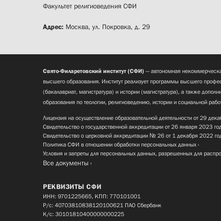
Факультет религиоведения СФИ
Адрес:
Москва, ул. Покровка, д. 29
Свято-Филаретовский институт (СФИ)
— автономная некоммерческа
высшего образования. Институт реализует программы высшего профес
(бакалавриат, магистратура) и истории (магистратура), а также допол
образования по теологии, религиоведению, истории и социальной рабо
Лицензия на осуществление образовательной деятельности от 29 дека
Свидетельство о государственной аккредитации от 26 января 2023 го
Свидетельство о церковной аккредитации № 26 от 1 декабря 2022 го
Политика СФИ в отношении обработки персональных данных
Условия и запреты для персональных данных, разрешенных для распр
Все документы
РЕКВИЗИТЫ СФИ
ИНН: 9701225665, КПП: 770101001
Р/с: 40703810838120100621 ПАО Сбербанк
К/с: 30101810400000000225