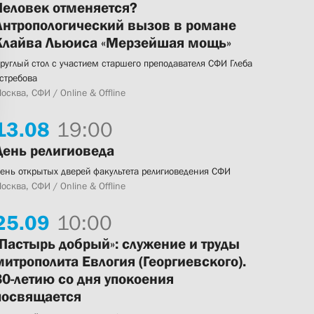
Человек отменяется?
Антропологический вызов в романе
Клайва Льюиса «Мерзейшая мощь»
руглый стол с участием старшего преподавателя СФИ Глеба
стребова
осква, СФИ / Online & Offline
13.
08
19:00
День религиоведа
ень открытых дверей факультета религиоведения СФИ
осква, СФИ / Online & Offline
25.
09
10:00
«Пастырь добрый»: служение и труды
митрополита Евлогия (Георгиевского).
80-летию со дня упокоения
посвящается