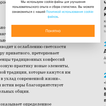
Мы используем cookie-файлы для улучшения
пространстве»
пользовательского опыта и сбора статистики. Вы можете
ознакомиться с нашей
Политикой использования cookie-
файлов
.
К
Я
ьно изменяются типы религиозного
Понятно
М
аются в ставшие классическими
льно, ослабление регулирующей
иводит к ослаблению светскости
еру приватного, претерпевает
Д
женцы традиционных конфессий
М
иозную практику новые элементы,
ной традиции, которые кажутся им
в уклад современной жизни».
 истин веры благоприятствует
ельных общин.
показывает определенное