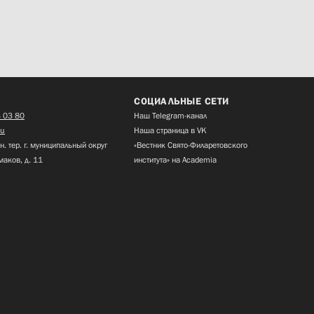
СОЦИАЛЬНЫЕ СЕТИ
 03 80
Наш Telegram-канал
ru
Наша страница в VK
н. тер. г. муниципальный округ
«Вестник Свято-Филаретовского
маков, д. 11
института» на Academia