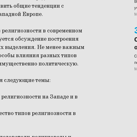
В
овить общие тенденции с
у
ападной Европе.
М
 религиозности в современном
уется обсуждение построения
 их выделения. Не менее важным
пособы влияния разных типов
С
п
еимущественно политическую.
М
ся следующие темы:
о религиозности на Западе и в
ество типов религиозности в