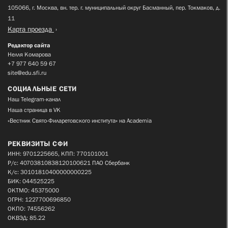
105066, г. Москва, вн. тер. г. муниципальный округ Басманный, пер. Токмаков, д.
11
Карта проезда
Редактор сайта
Нелля Комарова
+7 977 640 59 67
site@edu.sfi.ru
СОЦИАЛЬНЫЕ СЕТИ
Наш Telegram-канал
Наша страница в VK
«Вестник Свято-Филаретовского института» на Academia
РЕКВИЗИТЫ СФИ
ИНН: 9701225665, КПП: 770101001
Р/с: 40703810838120100621 ПАО Сбербанк
К/с: 30101810400000000225
БИК: 044525225
ОКТМО: 45375000
ОГРН: 1227700696850
ОКПО: 74556262
ОКВЭД: 85.22