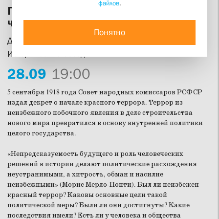
файлов
.
Государственный террор: зачем и за
что?
Понятно
Дискуссия в рамках цикла «Столетние юбилеи:
Исторические беседы»
28.
09
19:00
5 сентября 1918 года Совет народных комиссаров РСФСР
издал декрет о начале красного террора. Террор из
неизбежного побочного явления в деле строительства
нового мира превратился в основу внутренней политики
целого государства.
«Непредсказуемость будущего и роль человеческих
решений в истории делают политические расхождения
неустранимыми, а хитрость, обман и насилие
неизбежными» (Морис Мерло-Понти). Был ли неизбежен
красный террор? Каковы основные цели такой
политической меры? Были ли они достигнуты? Какие
последствия имели? Есть ли у человека и общества