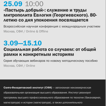
25.
09
10:00
«Пастырь добрый»: служение и труды
митрополита Евлогия (Георгиевского). 80-
летию со дня упокоения посвящается
Всероссийская научная конференция с международным участием
Москва, СФИ / Online & Offline
3.
09—
15.
10
Социальная работа со случаем: от общей
рамки к конкретным историям
Серия обучающих вебинаров по новому методическому пособию
Москва, СФИ / Online
Свято-Филаретовский институт (СФИ)
— автономная некоммерческая
образовательная организация высшего образования. Институт реализует
программы высшего профессионального образования по теологии (бакалавриат,
магистратура) и истории (магистратура), а также дополнительного