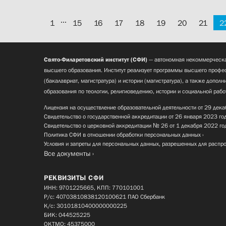
...
1
15
16
17
18
19
20
21
2
Свято-Филаретовский институт (СФИ)
— автономная некоммерческа
высшего образования. Институт реализует программы высшего профес
(бакалавриат, магистратура) и истории (магистратура), а также допол
образования по теологии, религиоведению, истории и социальной рабо
Лицензия на осуществление образовательной деятельности от 29 дека
Свидетельство о государственной аккредитации от 26 января 2023 го
Свидетельство о церковной аккредитации № 26 от 1 декабря 2022 го
Политика СФИ в отношении обработки персональных данных
Условия и запреты для персональных данных, разрешенных для распр
Все документы
РЕКВИЗИТЫ СФИ
ИНН: 9701225665, КПП: 770101001
Р/с: 40703810838120100621 ПАО Сбербанк
К/с: 30101810400000000225
БИК: 044525225
ОКТМО: 45375000