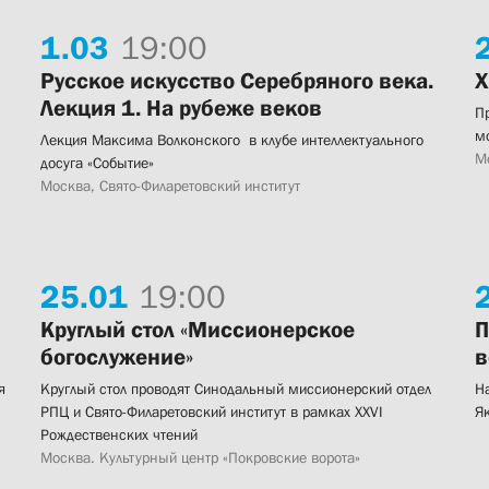
1.
03
19:00
Русское искусство Серебряного века.
X
Лекция 1. На рубеже веков
П
м
Лекция Максима Волконского в клубе интеллектуального
М
досуга «Событие»
Москва, Свято-Филаретовский институт
25.
01
19:00
Круглый стол «Миссионерское
П
богослужение»
в
я
Круглый стол проводят Синодальный миссионерский отдел
Н
РПЦ и Свято-Филаретовский институт в рамках XXVI
Я
Рождественских чтений
Москва. Культурный центр «Покровские ворота»