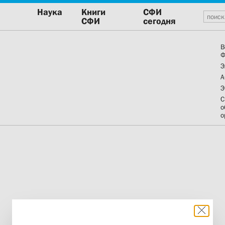
Наука
Книги
СФИ
СФИ
сегодня
В
Ф
Э
А
Э
С
о
о