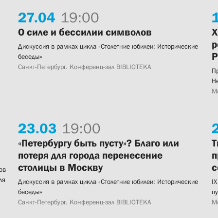
27.
04
19:00
О силе и бессилии символов
Х
р
Дискуссия в рамках цикла «Столетние юбилеи: Исторические
Р
беседы»
Санкт-Петербург. Конференц-зал BIBLIOTEKA
П
Н
М
23.
03
19:00
«Петербургу быть пусту»? Благо или
Т
потеря для города перенесение
п
столицы в Москву
с
ов
ля
Дискуссия в рамках цикла «Столетние юбилеи: Исторические
IX
беседы»
п
Санкт-Петербург. Конференц-зал BIBLIOTEKA
М