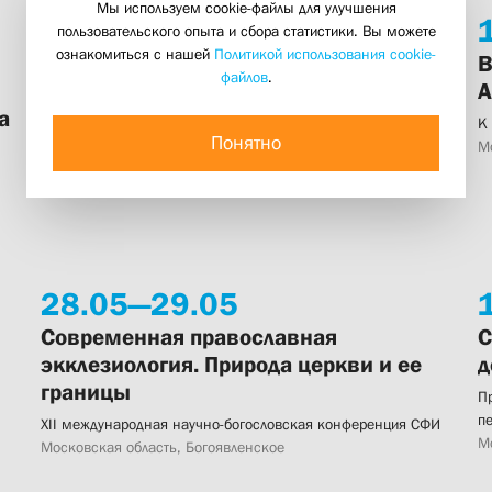
Мы используем cookie-файлы для улучшения
4.
06
19:00
пользовательского опыта и сбора статистики. Вы можете
ознакомиться с нашей
Политикой использования cookie-
«Без веры, царя и отечества…»
В
файлов
.
А
Дискуссия в рамках цикла «Столетние юбилеи: Исторические
а
беседы»
К
Понятно
Санкт-Петербург. Конференц-зал BIBLIOTEKA
М
28.
05—
29.
05
Современная православная
С
экклезиология. Природа церкви и ее
д
границы
П
п
XII международная научно-богословская конференция СФИ
М
Московская область, Богоявленское