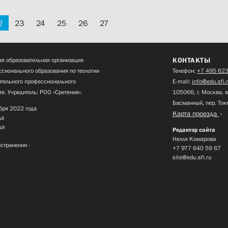
2
23
24
25
26
27
КОНТАКТЫ
я образовательная организация
сионального образования по теологии
Телефон:
+7 495 623
нительного профессионального
E-mail:
info@edu.sfi.
те. Учредитель: РОО «Сретение».
105066, г. Москва, в
Басманный, пер. Ток
бря 2022 года
Карта проезда
да
да
Редактор сайта
Нелля Комарова
остранения
+7 977 640 59 67
site@edu.sfi.ru