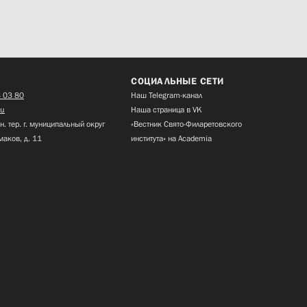
СОЦИАЛЬНЫЕ СЕТИ
 03 80
Наш Telegram-канал
ru
Наша страница в VK
н. тер. г. муниципальный округ
«Вестник Свято-Филаретовского
маков, д. 11
института» на Academia