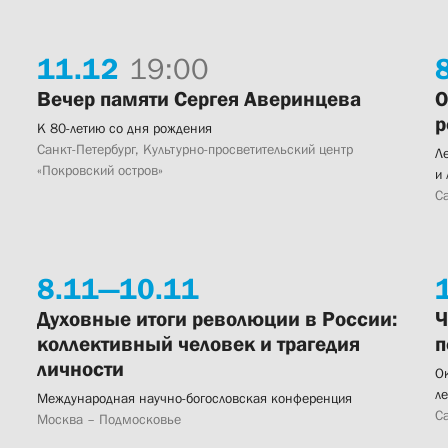
11.
12
19:00
8
Вечер памяти Сергея Аверинцева
О
р
К 80-летию со дня рождения
Санкт-Петербург, Культурно-просветительский центр
Л
«Покровский остров»
и
Са
8.
11—
10.
11
Духовные итоги революции в России:
Ч
коллективный человек и трагедия
п
личности
О
л
Международная научно-богословская конференция
Са
Москва – Подмосковье