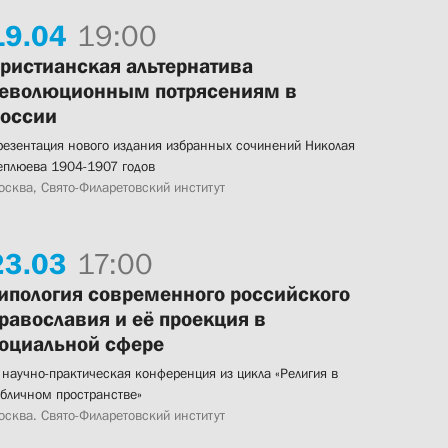
19.
04
19:00
ристианская альтернатива
еволюционным потрясениям в
оссии
резентация нового издания избранных сочинений Николая
еплюева 1904-1907 годов
осква, Свято-Филаретовский институт
23.
03
17:00
ипология современного российского
равославия и её проекция в
оциальной сфере
 научно-практическая конференция из цикла «Религия в
убличном пространстве»
осква. Свято-Филаретовский институт