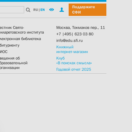
Поддержите
RU
|
EN
СФИ
естник Свято-
Москва, Токмаков пер., 11
иларетовского института
+7 |495| 623 03 80
лектронная библиотека
info@edu.sfi.ru
битуриенту
Книжный
ИОС
интернет-магазин
ведения об
Клуб
бразовательной
«В поисках смысла»
рганизации
Годовой отчет 2025