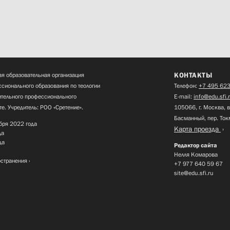
КОНТАКТЫ
я образовательная организация
сионального образования по теологии
Телефон:
+7 495 623
нительного профессионального
E-mail:
info@edu.sfi.
те. Учредитель: РОО «Сретение».
105066, г. Москва, в
Басманный, пер. Ток
бря 2022 года
Карта проезда
да
да
Редактор сайта
Нелля Комарова
остранения
+7 977 640 59 67
site@edu.sfi.ru