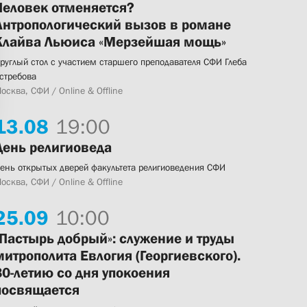
Человек отменяется?
Антропологический вызов в романе
Клайва Льюиса «Мерзейшая мощь»
руглый стол с участием старшего преподавателя СФИ Глеба
стребова
осква, СФИ / Online & Offline
13.
08
19:00
День религиоведа
ень открытых дверей факультета религиоведения СФИ
осква, СФИ / Online & Offline
25.
09
10:00
«Пастырь добрый»: служение и труды
митрополита Евлогия (Георгиевского).
80-летию со дня упокоения
посвящается