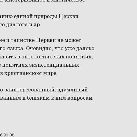
е, мистериальное и мистическое
анию единой природы Церкви
о диалога и др.
не и таинстве Церкви не может
го языка. Очевидно, что уже далеко
азить в онтологических понятиях,
 в понятиях экзистенциальных
в христианском мире.
то заинтересованный, вдумчивый
званным и близким к ним вопросам
86 91 08