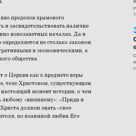
а.
В
у
М
 вне пределов храмового
ь и засвидетельствовать наличие
нно новозаветных началах. Да и
 определяется не столько законом
тративными и экономическими, а
С
ного общества.
п
М
 о Церкви как о предмете веры
ме, теле Христовом, существующем
в настоящий момент истории, о чем
ь любому «внешнему»: «Приди и
Христа должен знать «свое
ителя, по взаимной любви Его