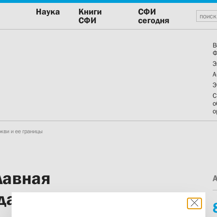
Наука
Книги
СФИ
СФИ
сегодня
В
Ф
Э
А
Э
С
о
о
ркви и ее границы
лавная
да церкви и ее