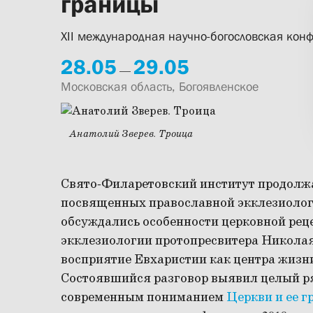
границы
XII международная научно-богословская ко
28.
05
29.
05
—
Московская область, Богоявленское
Анатолий Зверев. Троица
Свято-Филаретовский институт продолж
посвященных православной экклезиоло
обсуждались особенности церковной рец
экклезиологии протопресвитера Николая
восприятие Евхаристии как центра жизн
Состоявшийся разговор выявил целый ря
современным пониманием
Церкви и ее г