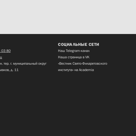
СОЦИАЛЬНЫЕ СЕТИ
 03 80
Наш Telegram-канал
ru
Наша страница в VK
н. тер. г. муниципальный округ
«Вестник Свято-Филаретовского
маков, д. 11
института» на Academia