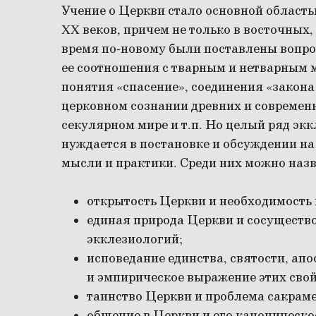
Учение о Церкви стало основной область
XX веков, причем не только в восточных, 
время по-новому были поставлены вопр
ее соотношения с тварным и нетварным 
понятия «спасение», соединения «закона
церковном сознании древних и современн
секулярном мире и т.п. Но целый ряд эк
нуждается в постановке и обсуждении н
мысли и практики. Среди них можно назв
открытость Церкви и необходимость 
единая природа Церкви и сосуществ
экклезиологий;
исповедание единства, святости, ап
и эмпирическое выражение этих свой
таинство Церкви и проблема сакрам