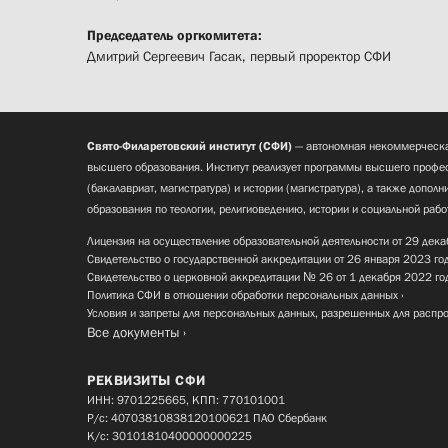
Председатель оргкомитета:
Дмитрий Сергеевич Гасак, первый проректор СФИ
Свято-Филаретовский институт (СФИ)
— автономная некоммерческа
высшего образования. Институт реализует программы высшего профес
(бакалавриат, магистратура) и истории (магистратура), а также допол
образования по теологии, религиоведению, истории и социальной рабо
Лицензия на осуществление образовательной деятельности от 29 дека
Свидетельство о государственной аккредитации от 26 января 2023 го
Свидетельство о церковной аккредитации № 26 от 1 декабря 2022 го
Политика СФИ в отношении обработки персональных данных
Условия и запреты для персональных данных, разрешенных для распр
Все документы
РЕКВИЗИТЫ СФИ
ИНН: 9701225665, КПП: 770101001
Р/с: 40703810838120100621 ПАО Сбербанк
К/с: 30101810400000000225