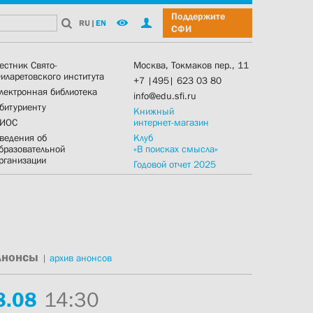
Поддержите
RU
|
EN
СФИ
естник Свято-
Москва, Токмаков пер., 11
иларетовского института
+7 |495| 623 03 80
лектронная библиотека
info@edu.sfi.ru
битуриенту
Книжный
ИОС
интернет-магазин
ведения об
Клуб
бразовательной
«В поисках смысла»
рганизации
Годовой отчет 2025
Анонсы
|
архив анонсов
8.
08
14:30