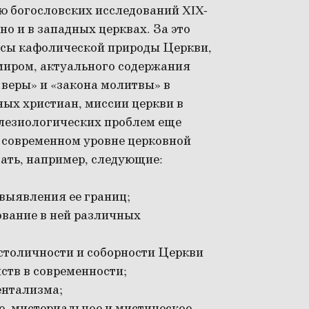
ю богословских исследований XIX-
но и в западных церквах. За это
осы кафолической природы Церкви,
миром, актуального содержания
 веры» и «закона молитвы» в
ых христиан, миссии церкви в
клезиологических проблем еще
а современном уровне церковной
ать, например, следующие:
выявления ее границ;
ование в ней различных
остоличности и соборности Церкви
ств в современности;
ентализма;