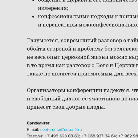
общение в Церкви и его каноническо
измерения;
конфессиональные подходы к поним
и перспективы межконфессиональног
Разумеется, современный разговор о тай
обойти стороной и проблему богословско
не весь опыт церковной жизни можно выр
в то время как разговор о Боге и Церкви
также не является приемлемым для всех 
Организаторы конференции надеются, ч
и свободный диалог ее участников по на
принесет свои добрые плоды.
Оргкомитет
E-mail:
conference@edu.sfi.ru
Телефон: +7 495 623 03 80; +7 968 937 34 64; +7 962 9