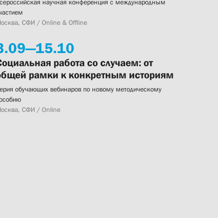
сероссийская научная конференция с международным
частием
осква, СФИ / Online & Offline
3.
09—
15.
10
Социальная работа со случаем: от
общей рамки к конкретным историям
ерия обучающих вебинаров по новому методическому
особию
осква, СФИ / Online