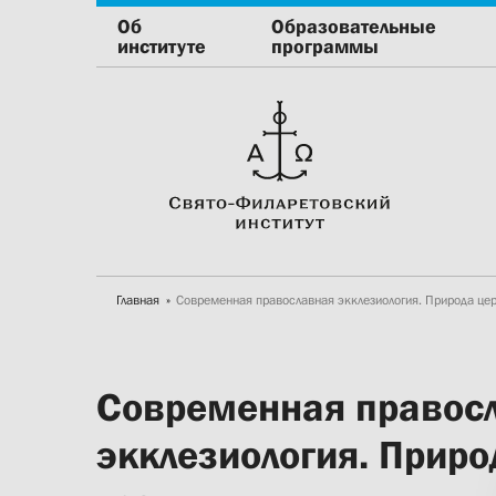
Об
Образовательные
институте
программы
Главная
Современная православная экклезиология. Природа це
Современная правос
экклезиология. Приро