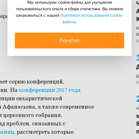
Мы используем cookie-файлы для улучшения
пользовательского опыта и сбора статистики. Вы можете
ознакомиться с нашей
Политикой использования cookie-
нференция СФИ
файлов
.
К
Я
Понятно
М
Д
ает серию конференций,
М
гии. На
конференции 2017 года
епции евхаристической
 Афанасьева, а также современное
и церковного собрания.
д проблем, связанных с
раниц
, рассмотреть которые