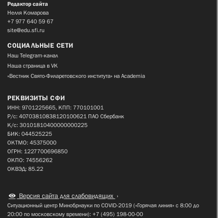
Редактор сайта
Нелля Комарова
+7 977 640 59 67
site@edu.sfi.ru
СОЦИАЛЬНЫЕ СЕТИ
Наш Telegram-канал
Наша страница в VK
«Вестник Свято-Филаретовского института» на Academia
РЕКВИЗИТЫ СФИ
ИНН: 9701225665, КПП: 770101001
Р/с: 40703810838120100621 ПАО Сбербанк
К/с: 30101810400000000225
БИК: 044525225
ОКТМО: 45375000
ОГРН: 1227700696850
ОКПО: 74556262
ОКВЭД: 85.22
Версия сайта для слабовидящих
Ситуационный центр Минобрнауки по COVID-2019 («Горячая линия» с 8:00 до
20:00 по московскому времени): +7 (495) 198-00-00