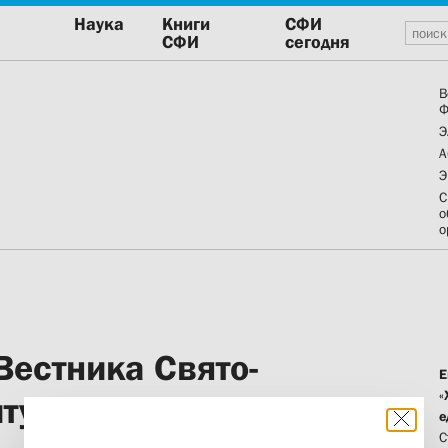
Наука
Книги
СФИ
СФИ
сегодня
В
Ф
Э
А
Э
С
о
о
Вестника Свято-
Е
«
тута»
е
С