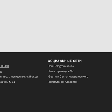
СОЦИАЛЬНЫЕ СЕТИ
 03 80
Наш Telegram-канал
ru
Наша страница в VK
н. тер. г. муниципальный округ
«Вестник Свято-Филаретовского
маков, д. 11
института» на Academia