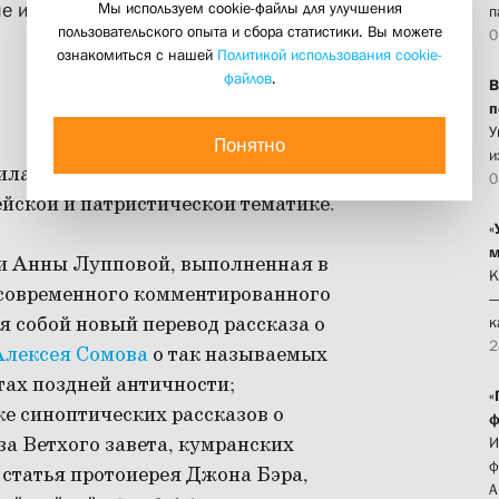
Мы используем cookie-файлы для улучшения
ие исследования»
п
пользовательского опыта и сбора статистики. Вы можете
0
ознакомиться с нашей
Политикой использования cookie-
файлов
.
В
п
У
Понятно
и
иларетовского института» за 2026
0
йской и патристической тематике.
«
м
 и Анны Лупповой, выполненная в
К
 современного комментированного
—
 собой новый перевод рассказа о
к
2
Алексея Сомова
о так называемых
тах поздней античности;
«
ке синоптических рассказов о
ф
за Ветхого завета, кумранских
И
ф
 статья протоиерея Джона Бэра,
А