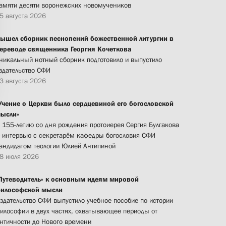
амяти десяти воронежских новомучеников
5 августа 2026
ышел сборник песнопений божественной литургии в
ереводе священника Георгия Кочеткова
никальный нотный сборник подготовило и выпустило
здательство СФИ
3 августа 2026
Учение о Церкви было сердцевиной его богословской
ысли»
 155-летию со дня рождения протоиерея Сергия Булгакова
 интервью с секретарём кафедры богословия СФИ
андидатом теологии Юлией Антипиной
8 июля 2026
Путеводитель» к основным идеям мировой
илософской мысли
здательство СФИ выпустило учебное пособие по истории
илософии в двух частях, охватывающее периоды от
нтичности до Нового времени