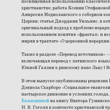
посвященная использованию классическо
христианстве; работа Ксении Стефановой
Амвросия Медиоланского о соборном кон
Церкви; статья Джорджии Уильямс, в ко
оригинальный подход к проблеме иерарх
использованием понятия «фрактал» и ис
мирян в трактате «О церковной иерархии
Также в разделе «Перевод источников» 
включающая перевод с латинского язык
Южной Галлии к римскому папе Льву I В
В этом выпуске опубликованы рецензии
Дэниела Скарборо «Социальное евангели
пастырское движение в условиях голода
Балакшиной
на книгу Виктора Гуминско
Н. В. Гоголя в контексте христианской 