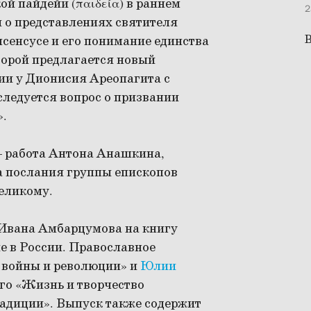
й пайдейи (παιδεία) в раннем
2
 о представлениях святителя
В
сенсусе и его понимание единства
торой предлагается новый
ии у Дионисия Ареопагита с
следуется вопрос о призвании
».
— работа Антона Анашкина,
а послания группы епископов
еликому.
 Ивана Амбарцумова на книгу
е в России. Православное
, войны и революции» и
Юлии
го «Жизнь и творчество
традиции». Выпуск также содержит