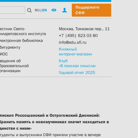
Поддержите
RU
|
EN
СФИ
естник Свято-
Москва, Токмаков пер., 11
иларетовского института
+7 |495| 623 03 80
лектронная библиотека
info@edu.sfi.ru
битуриенту
Книжный
ИОС
интернет-магазин
ведения об
Клуб
бразовательной
«В поисках смысла»
рганизации
Годовой отчет 2025
пископ Россошанский и Острогожский Дионисий:
Хранить память о новомучениках значит находиться в
динстве с ними»
туденты и выпускники СФИ приняли участие в вечере