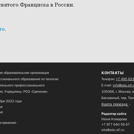
вятого Франциска в России.
те
.
КОНТАКТЫ
я образовательная организация
сионального образования по теологии
Телефон:
+7 495 623
нительного профессионального
E-mail:
info@edu.sfi.
те. Учредитель: РОО «Сретение».
105066, г. Москва, в
Басманный, пер. Ток
бря 2022 года
Карта проезда
да
да
Редактор сайта
Нелля Комарова
остранения
+7 977 640 59 67
site@edu.sfi.ru