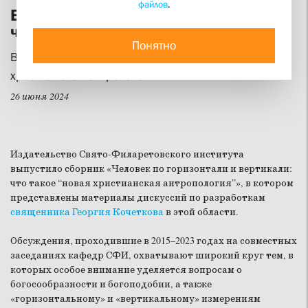
файлов
.
В поисках целостного взгляда на
человека
Понятно
В издательстве СФИ вышли новые книги по
христианской антропологии
26 июня 2024
Издательство Свято-Филаретовского института
выпустило сборник «Человек по горизонтали и вертикали:
что такое “новая христианская антропология”», в котором
представлены материалы дискуссий по разработкам
священника Георгия Кочеткова
в этой области.
Обсуждения, проходившие в 2015–2023 годах на совместных
заседаниях кафедр СФИ, охватывают широкий круг тем, в
которых особое внимание уделяется вопросам о
богосообразности и богоподобии, а также
«горизонтальному» и «вертикальному» измерениям