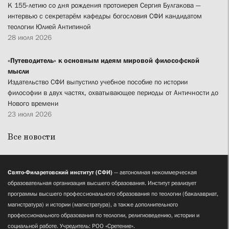
К 155-летию со дня рождения протоиерея Сергия Булгакова —
интервью с секретарём кафедры богословия СФИ кандидатом
теологии Юлией Антипиной
28 июля 2026
«Путеводитель» к основным идеям мировой философской
мысли
Издательство СФИ выпустило учебное пособие по истории
философии в двух частях, охватывающее периоды от Античности до
Нового времени
23 июля 2026
Все новости
Свято-Филаретовский институт (СФИ)
— автономная некоммерческая
образовательная организация высшего образования. Институт реализует
программы высшего профессионального образования по теологии (бакалавриат,
магистратура) и истории (магистратура), а также дополнительного
профессионального образования по теологии, религиоведению, истории и
социальной работе. Учредитель: РОО «Сретение».