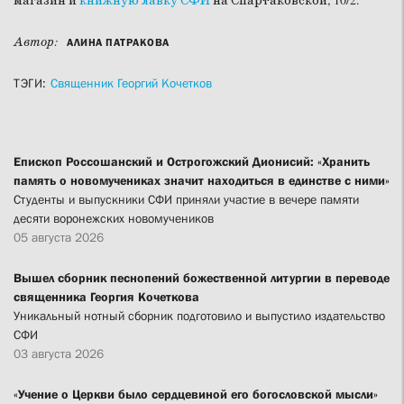
магазин и
книжную лавку СФИ
на Спартаковской, 10/2.
Автор:
АЛИНА ПАТРАКОВА
ТЭГИ:
Священник Георгий Кочетков
Епископ Россошанский и Острогожский Дионисий: «Хранить
память о новомучениках значит находиться в единстве с ними»
Студенты и выпускники СФИ приняли участие в вечере памяти
десяти воронежских новомучеников
05 августа 2026
Вышел сборник песнопений божественной литургии в переводе
священника Георгия Кочеткова
Уникальный нотный сборник подготовило и выпустило издательство
СФИ
03 августа 2026
«Учение о Церкви было сердцевиной его богословской мысли»