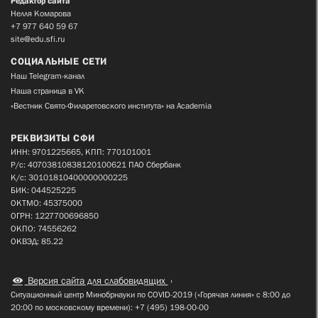
Редактор сайта
Нелля Комарова
+7 977 640 59 67
site@edu.sfi.ru
СОЦИАЛЬНЫЕ СЕТИ
Наш Telegram-канал
Наша страница в VK
«Вестник Свято-Филаретовского института» на Academia
РЕКВИЗИТЫ СФИ
ИНН: 9701225665, КПП: 770101001
Р/с: 40703810838120100621 ПАО Сбербанк
К/с: 30101810400000000225
БИК: 044525225
ОКТМО: 45375000
ОГРН: 1227700696850
ОКПО: 74556262
ОКВЭД: 85.22
Версия сайта для слабовидящих
Ситуационный центр Минобрнауки по COVID-2019 («Горячая линия» с 8:00 до
20:00 по московскому времени): +7 (495) 198-00-00