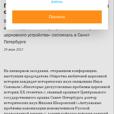
файлов
.
Проблемы новейшей истории церкви
обсудили в ГМИР
Понятно
Всероссийская научная конференция «Религия и
власть: церковь в эпоху перемен — поиск путей
церковного устройства» состоялась в Санкт-
Петербурге
29 мая 2023
На пленарном заседании, открывшем конференцию,
выступили председатель Общества любителей церковной
истории кандидат исторических наук священник Илья
Соловьев («Некоторые дискуссионные проблемы церковной
истории ХХ столетия»); главный архивист Центрального
государственного архива Санкт-Петербурга доктор
исторических наук Михаил Шкаровский («Актуальные
проблемы канонизации новомучеников Русской
православной церкви»); доцент кафедры истории религий