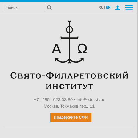
RU
|
EN
+7 |495| 623 03 80
•
info@edu.sfi.ru
Москва, Токмаков пер., 11
Поддержите СФИ