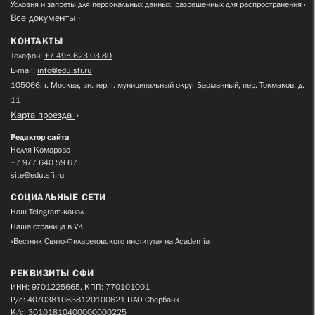
Условия и запреты для персональных данных, разрешенных для распространения
Все документы
КОНТАКТЫ
Телефон:
+7 495 623 03 80
E-mail:
info@edu.sfi.ru
105066, г. Москва, вн. тер. г. муниципальный округ Басманный, пер. Токмаков, д.
11
Карта проезда
Редактор сайта
Нелля Комарова
+7 977 640 59 67
site@edu.sfi.ru
СОЦИАЛЬНЫЕ СЕТИ
Наш Telegram-канал
Наша страница в VK
«Вестник Свято-Филаретовского института» на Academia
РЕКВИЗИТЫ СФИ
ИНН: 9701225665, КПП: 770101001
Р/с: 40703810838120100621 ПАО Сбербанк
К/с: 30101810400000000225