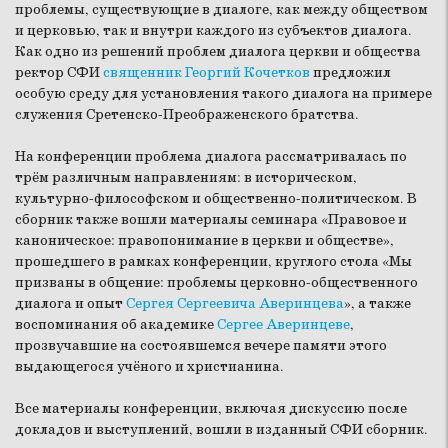
проблемы, существующие в диалоге, как между обществом
и церковью, так и внутри каждого из субъектов диалога.
Как одно из решений проблем диалога церкви и общества
ректор СФИ
священник Георгий Кочетков
предложил
особую среду для установления такого диалога на примере
служения Сретенско-Преображенского братства.
На конференции проблема диалога рассматривалась по
трём различным направлениям: в историческом,
культурно-философском и общественно-политическом. В
сборник также вошли материалы семинара «Правовое и
каноническое: правопонимание в церкви и обществе»,
прошедшего в рамках конференции, круглого стола «Мы
призваны в общение: проблемы церковно-общественного
диалога и опыт
Сергея Сергеевича Аверинцева
», а также
воспоминания об академике
Сергее Аверинцеве
,
прозвучавшие на состоявшемся вечере памяти этого
выдающегося учёного и христианина.
Все материалы конференции, включая дискуссию после
докладов и выступлений, вошли в изданный СФИ сборник.