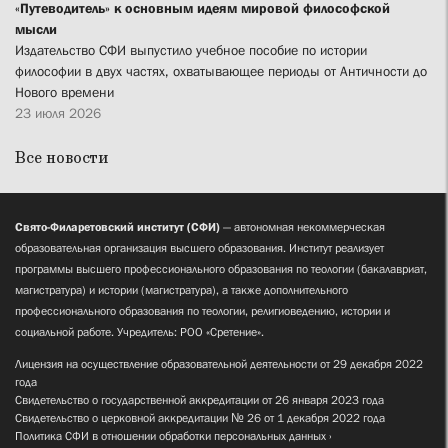
«Путеводитель» к основным идеям мировой философской
мысли
Издательство СФИ выпустило учебное пособие по истории
философии в двух частях, охватывающее периоды от Античности до
Нового времени
23 июля 2026
Все новости
Свято-Филаретовский институт (СФИ)
— автономная некоммерческая
образовательная организация высшего образования. Институт реализует
программы высшего профессионального образования по теологии (бакалавриат,
магистратура) и истории (магистратура), а также дополнительного
профессионального образования по теологии, религиоведению, истории и
социальной работе. Учредитель: РОО «Сретение».
Лицензия на осуществление образовательной деятельности от 29 декабря 2022
года
Свидетельство о государственной аккредитации от 26 января 2023 года
Свидетельство о церковной аккредитации № 26 от 1 декабря 2022 года
Политика СФИ в отношении обработки персональных данных