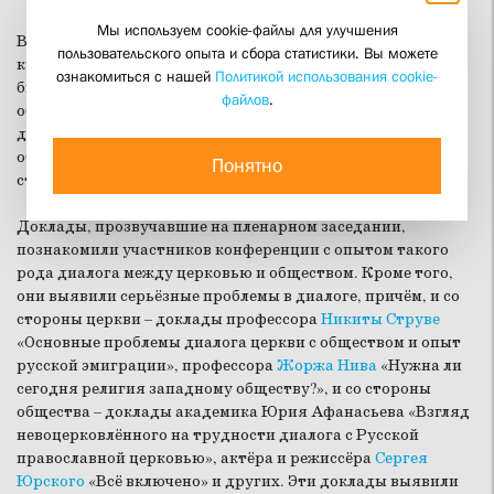
Мы используем cookie-файлы для улучшения
Встреча известных богословов, учёных, деятелей церкви и
пользовательского опыта и сбора статистики. Вы можете
культуры продолжила разработку темы диалога, которой
ознакомиться с нашей
Политикой использования cookie-
была посвящена конференция 2003 года («Вера – диалог –
файлов
.
общение: проблемы диалога в церкви»). Теперь проблемы
диалога рассматривались в аспекте отношений церкви и
общества – со всеми их институциями, в различных
Понятно
странах и христианских традициях.
Доклады, прозвучавшие на пленарном заседании,
познакомили участников конференции с опытом такого
рода диалога между церковью и обществом. Кроме того,
они выявили серьёзные проблемы в диалоге, причём, и со
стороны церкви – доклады профессора
Никиты Струве
«Основные проблемы диалога церкви с обществом и опыт
русской эмиграции», профессора
Жоржа Нива
«Нужна ли
сегодня религия западному обществу?», и со стороны
общества – доклады академика Юрия Афанасьева «Взгляд
невоцерковлённого на трудности диалога с Русской
православной церковью», актёра и режиссёра
Сергея
Юрского
«Всё включено» и других. Эти доклады выявили